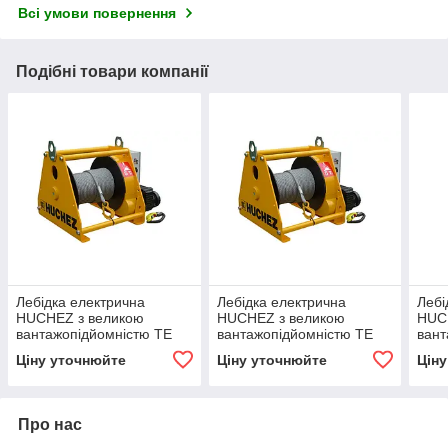
Всі умови повернення
Подібні товари компанії
Лебідка електрична
Лебідка електрична
Лебі
HUCHEZ з великою
HUCHEZ з великою
HUC
вантажопідйомністю TE
вантажопідйомністю TE
вант
900 кг/11м /хв, регулятор
600 кг/10 м / хв, регулятор
600 
Ціну уточнюйте
Ціну уточнюйте
Цін
швидкості
швидкості
швид
Про нас