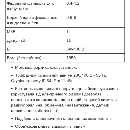
Фіксована швидкість 1-го
0,4-4,2
шару, м / хв
Верхній шар з фіксованою
0,6-6
швидкістю м / хв
МКЕ
1
Двигун кВт
11
В
3Ф-400 В
Вага (без кабелю) кг
1950
Можлива вертикальна установка.
Трифазний гальмівний двигун 230/400 В - 50 Гц.
Ступінь захисту IP 54. P = 11 кВт.
Контроль дуже низької напруги, що забезпечує захист
користувача від електричного ризику і дозволяє
працювати з великою кількістю опцій: кінцевий вимикач,
радіоуправління, обмежувач навантаження, датчик
провисання кабелю і т. Д.
Надійність електричних і електронних компонентів.
Обов'язкові кінцеві вимикачі в підйомі.