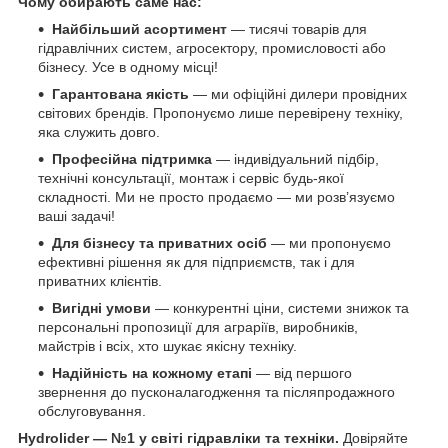
Чому обирають саме нас:
Найбільший асортимент
— тисячі товарів для
гідравлічних систем, агросектору, промисловості або
бізнесу. Усе в одному місці!
Гарантована якість
— ми офіційні дилери провідних
світових брендів. Пропонуємо лише перевірену техніку,
яка служить довго.
Професійна підтримка
— індивідуальний підбір,
технічні консультації, монтаж і сервіс будь-якої
складності. Ми не просто продаємо — ми розв’язуємо
ваші задачі!
Для бізнесу та приватних осіб
— ми пропонуємо
ефективні рішення як для підприємств, так і для
приватних клієнтів.
Вигідні умови
— конкурентні ціни, системи знижок та
персональні пропозиції для аграріїв, виробників,
майстрів і всіх, хто шукає якісну техніку.
Надійність на кожному етапі
— від першого
звернення до пусконалагодження та післяпродажного
обслуговування.
Hydrolider — №1 у світі гідравліки та техніки.
Довіряйте