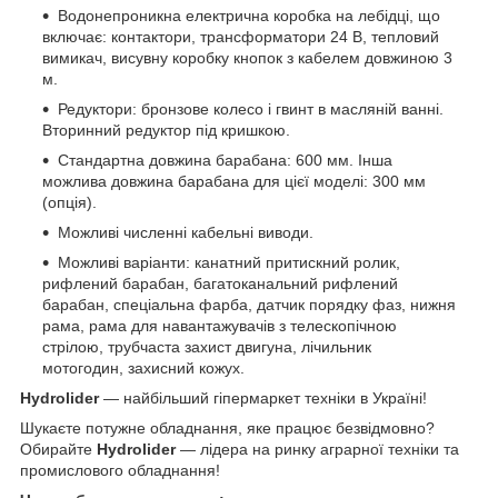
Водонепроникна електрична коробка на лебідці, що
включає: контактори, трансформатори 24 В, тепловий
вимикач, висувну коробку кнопок з кабелем довжиною 3
м.
Редуктори: бронзове колесо і гвинт в масляній ванні.
Вторинний редуктор під кришкою.
Стандартна довжина барабана: 600 мм. Інша
можлива довжина барабана для цієї моделі: 300 мм
(опція).
Можливі численні кабельні виводи.
Можливі варіанти: канатний притискний ролик,
рифлений барабан, багатоканальний рифлений
барабан, спеціальна фарба, датчик порядку фаз, нижня
рама, рама для навантажувачів з телескопічною
стрілою, трубчаста захист двигуна, лічильник
мотогодин, захисний кожух.
Hydrolider
— найбільший гіпермаркет техніки в Україні!
Шукаєте потужне обладнання, яке працює безвідмовно?
Обирайте
Hydrolider
— лідера на ринку аграрної техніки та
промислового обладнання!