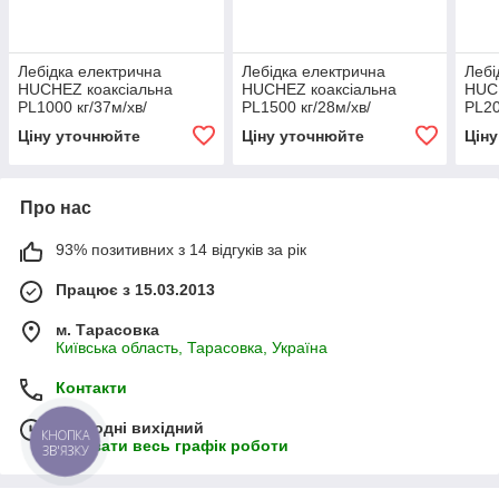
Лебідка електрична
Лебідка електрична
Лебі
HUCHEZ коаксіальна
HUCHEZ коаксіальна
HUC
PL1000 кг/37м/хв/
PL1500 кг/28м/хв/
PL20
регулятор швидкості
регулятор швидкості
регу
Ціну уточнюйте
Ціну уточнюйте
Цін
Про нас
93% позитивних з 14 відгуків за рік
Працює з 15.03.2013
м. Тарасовка
Київська область, Тарасовка, Україна
Контакти
Сьогодні вихідний
КНОПКА
Показати весь графік роботи
ЗВ'ЯЗКУ