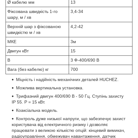
Ø кабелю мм
13
Фіксована швидкість 1-го
3,4-34
шару, м / хв
Верхній шар з фіксованою
4,2-42
швидкістю м / хв
МКЕ
3м
Двигун кВт
15
В
3 Ф-400/690 В
Вага (без кабелю) кг
700
Міцність і надійність механічних деталей HUCHEZ.
Можлива вертикальна установка.
Трифазний двигун 400/690 В - 50 Гц. Ступінь захисту
IP 55. P = 15 кВт.
Коаксіальна модель.
Контроль дуже низької напруги, що забезпечує захист
користувача від електричного ризику і дозволяє
працювати з великою кількістю опцій: кінцевий вимикач,
радіоуправління, обмежувач навантаження, датчик