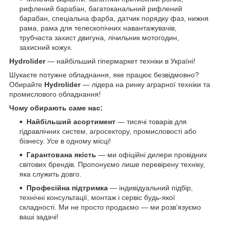
рифлений барабан, багатоканальний рифлений
барабан, спеціальна фарба, датчик порядку фаз, нижня
рама, рама для телескопічних навантажувачів,
трубчаста захист двигуна, лічильник мотогодин,
захисний кожух.
Hydrolider
— найбільший гіпермаркет техніки в Україні!
Шукаєте потужне обладнання, яке працює безвідмовно?
Обирайте
Hydrolider
— лідера на ринку аграрної техніки та
промислового обладнання!
Чому обирають саме нас:
Найбільший асортимент
— тисячі товарів для
гідравлічних систем, агросектору, промисловості або
бізнесу. Усе в одному місці!
Гарантована якість
— ми офіційні дилери провідних
світових брендів. Пропонуємо лише перевірену техніку,
яка служить довго.
Професійна підтримка
— індивідуальний підбір,
технічні консультації, монтаж і сервіс будь-якої
складності. Ми не просто продаємо — ми розв’язуємо
ваші задачі!