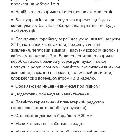
провисання кабелю і т. д.
Надійність електричних і електронних компонентів.
Блок управління пропонується окремо, щоб дати
користувачам більше свободи і адаптуватися до будь-
якої ситуації.
Електрична коробка у версії для дуже низької напруги
24 В, включаючи контактори, роз'єднувач лінії
живлення, тепловий вимикач, висувну коробку кнопок з
кабелем довжиною 3 м. Водонепроникна електрична
коробка також можлива у версії для дуже низької
напруги з регульованою швидкістю, включаючи вимикач
живлення, варіатор швидкості, гальмівний резистор,
блок кнопок з потенціометром і 3 м кабелю.
Обов'язковий кінцевий вимикач при підйомі.
Додатковий обмежувач навантаження.
Повністю герметичний планетарний редуктор
(скорочені витрати на обслуговування).
Стандартна довжина барабана: 600 мм
Можливі численні кабельні виводи.
Можливі варіанти: канатний притискний ролик,