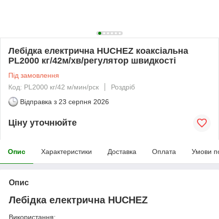
Лебідка електрична HUCHEZ коаксіальна
PL2000 кг/42м/хв/регулятор швидкості
Під замовлення
Код: PL2000 кг/42 м/мин/рск
Роздріб
Відправка з
23 серпня 2026
Ціну уточнюйте
Опис
Характеристики
Доставка
Оплата
Умови п
Опис
Лебідка електрична HUCHEZ
Використання: