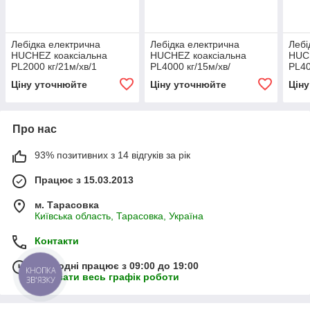
Лебідка електрична
Лебідка електрична
Лебі
HUCHEZ коаксіальна
HUCHEZ коаксіальна
HUC
PL2000 кг/21м/хв/1
PL4000 кг/15м/хв/
PL40
швидкість
регулятор швидкості
регу
Ціну уточнюйте
Ціну уточнюйте
Цін
Про нас
93% позитивних з 14 відгуків за рік
Працює з 15.03.2013
м. Тарасовка
Київська область, Тарасовка, Україна
Контакти
Сьогодні працює з 09:00 до 19:00
КНОПКА
Показати весь графік роботи
ЗВ'ЯЗКУ