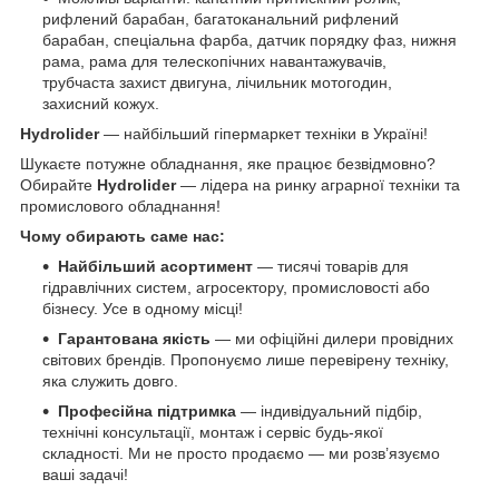
рифлений барабан, багатоканальний рифлений
барабан, спеціальна фарба, датчик порядку фаз, нижня
рама, рама для телескопічних навантажувачів,
трубчаста захист двигуна, лічильник мотогодин,
захисний кожух.
Hydrolider
— найбільший гіпермаркет техніки в Україні!
Шукаєте потужне обладнання, яке працює безвідмовно?
Обирайте
Hydrolider
— лідера на ринку аграрної техніки та
промислового обладнання!
Чому обирають саме нас:
Найбільший асортимент
— тисячі товарів для
гідравлічних систем, агросектору, промисловості або
бізнесу. Усе в одному місці!
Гарантована якість
— ми офіційні дилери провідних
світових брендів. Пропонуємо лише перевірену техніку,
яка служить довго.
Професійна підтримка
— індивідуальний підбір,
технічні консультації, монтаж і сервіс будь-якої
складності. Ми не просто продаємо — ми розв’язуємо
ваші задачі!