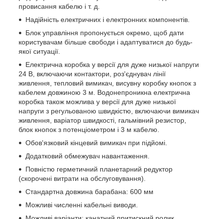
провисання кабелю і т. д.
Надійність електричних і електронних компонентів.
Блок управління пропонується окремо, щоб дати
користувачам більше свободи і адаптуватися до будь-
якої ситуації.
Електрична коробка у версії для дуже низької напруги
24 В, включаючи контактори, роз'єднувач лінії
живлення, тепловий вимикач, висувну коробку кнопок з
кабелем довжиною 3 м. Водонепроникна електрична
коробка також можлива у версії для дуже низької
напруги з регульованою швидкістю, включаючи вимикач
живлення, варіатор швидкості, гальмівний резистор,
блок кнопок з потенціометром і 3 м кабелю.
Обов'язковий кінцевий вимикач при підйомі.
Додатковий обмежувач навантаження.
Повністю герметичний планетарний редуктор
(скорочені витрати на обслуговування).
Стандартна довжина барабана: 600 мм
Можливі численні кабельні виводи.
Можливі варіанти: канатний притискний ролик,