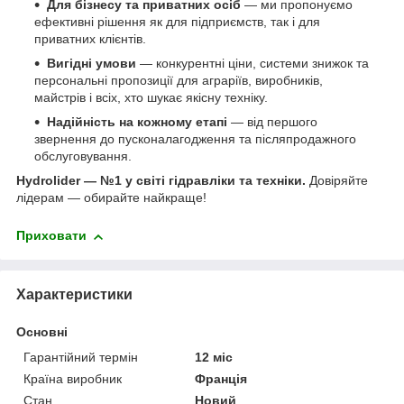
Для бізнесу та приватних осіб
— ми пропонуємо
ефективні рішення як для підприємств, так і для
приватних клієнтів.
Вигідні умови
— конкурентні ціни, системи знижок та
персональні пропозиції для аграріїв, виробників,
майстрів і всіх, хто шукає якісну техніку.
Надійність на кожному етапі
— від першого
звернення до пусконалагодження та післяпродажного
обслуговування.
Hydrolider — №1 у світі гідравліки та техніки.
Довіряйте
лідерам — обирайте найкраще!
Приховати
Характеристики
Основні
Гарантійний термін
12 міс
Країна виробник
Франція
Стан
Новий