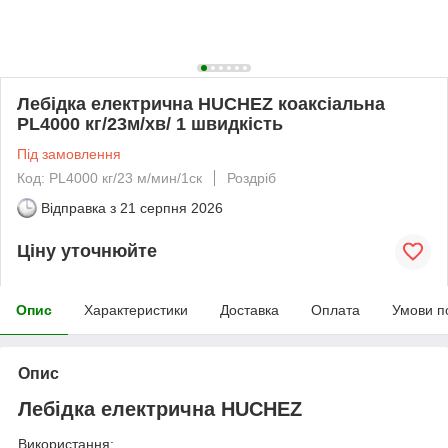
Лебідка електрична HUCHEZ коаксіальна
PL4000 кг/23м/хв/ 1 швидкість
Під замовлення
Код: PL4000 кг/23 м/мин/1ск
Роздріб
Відправка з
21 серпня 2026
Ціну уточнюйте
Опис
Характеристики
Доставка
Оплата
Умови п
Опис
Лебідка електрична HUCHEZ
Використання: