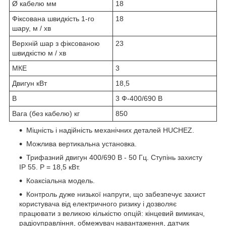
Ø кабелю мм
18
Фіксована швидкість 1-го
18
шару, м / хв
Верхній шар з фіксованою
23
швидкістю м / хв
МКЕ
3
Двигун кВт
18,5
В
3 Ф-400/690 В
Вага (без кабелю) кг
850
Міцність і надійність механічних деталей HUCHEZ.
Можлива вертикальна установка.
Трифазний двигун 400/690 В - 50 Гц. Ступінь захисту
IP 55. P = 18,5 кВт.
Коаксіальна модель.
Контроль дуже низької напруги, що забезпечує захист
користувача від електричного ризику і дозволяє
працювати з великою кількістю опцій: кінцевий вимикач,
радіоуправління, обмежувач навантаження, датчик