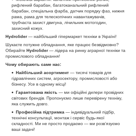
рифлений барабан, багатоканальний рифлений
барабан, спеціальна фарба, датчик порядку фаз, нижня
рама, рама для телескопічних навантажувачів,
трубчаста захист двигуна, лічильник мотогодин,
захисний кожух.
Hydrolider
— найбільший гіпермаркет техніки в Україні!
Шукаєте потужне обладнання, яке працює безвідмовно?
Обирайте
Hydrolider
— лідера на ринку аграрної техніки та
промислового обладнання!
Чому обирають саме нас:
Найбільший асортимент
— тисячі товарів для
гідравлічних систем, агросектору, промисловості або
бізнесу. Усе в одному місці!
Гарантована якість
— ми офіційні дилери провідних
світових брендів. Пропонуємо лише перевірену техніку,
яка служить довго.
Професійна підтримка
— індивідуальний підбір,
технічні консультації, монтаж і сервіс будь-якої
складності. Ми не просто продаємо — ми розв’язуємо
ваші задачі!