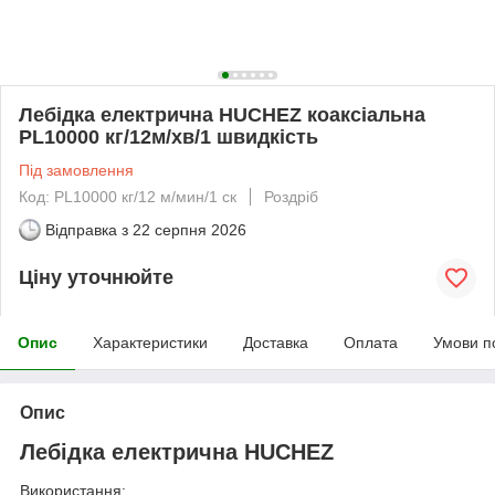
Лебідка електрична HUCHEZ коаксіальна
PL10000 кг/12м/хв/1 швидкість
Під замовлення
Код: PL10000 кг/12 м/мин/1 ск
Роздріб
Відправка з
22 серпня 2026
Ціну уточнюйте
Опис
Характеристики
Доставка
Оплата
Умови п
Опис
Лебідка електрична HUCHEZ
Використання: