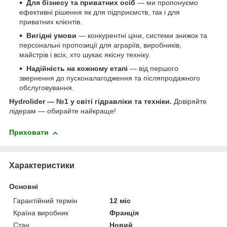
Для бізнесу та приватних осіб
— ми пропонуємо
ефективні рішення як для підприємств, так і для
приватних клієнтів.
Вигідні умови
— конкурентні ціни, системи знижок та
персональні пропозиції для аграріїв, виробників,
майстрів і всіх, хто шукає якісну техніку.
Надійність на кожному етапі
— від першого
звернення до пусконалагодження та післяпродажного
обслуговування.
Hydrolider — №1 у світі гідравліки та техніки.
Довіряйте
лідерам — обирайте найкраще!
Приховати
Характеристики
Основні
Гарантійний термін
12 міс
Країна виробник
Франція
Стан
Новий