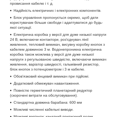
провисання кабелю і т. д.
Надійність електричних і електронних компонентів.
Блок управління пропонується окремо, щоб дати
користувачам більше свободи і адаптуватися до будь-
якої ситуації.
Електрична коробка у версії для дуже низької напруги
24 В, включаючи контактори, роз'єднувач лінії
живлення, тепловий вимикач, висувну коробку кнопок з
кабелем довжиною 3 м. Водонепроникна електрична
коробка також можлива у версії для дуже низької
напруги з регульованою швидкістю, включаючи вимикач
живлення, варіатор швидкості, гальмівний резистор,
блок кнопок з потенціометром і 3 м кабелю.
Обов'язковий кінцевий вимикач при підйомі.
Додатковий обмежувач навантаження.
Повністю герметичний планетарний редуктор
(скорочені витрати на обслуговування).
Стандартна довжина барабана: 600 мм
Можливі численні кабельні виводи.
Можливі варіанти: канатний притискний ролик,