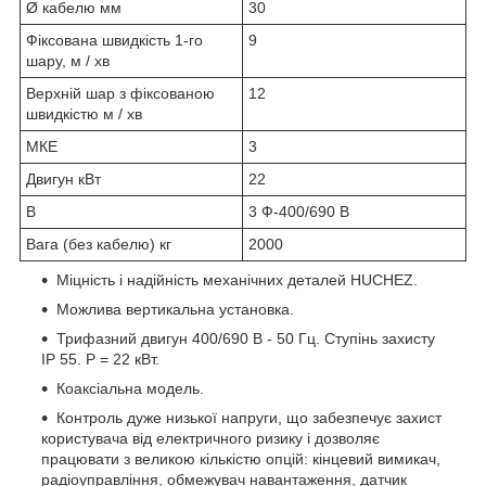
Ø кабелю мм
30
Фіксована швидкість 1-го
9
шару, м / хв
Верхній шар з фіксованою
12
швидкістю м / хв
МКЕ
3
Двигун кВт
22
В
3 Ф-400/690 В
Вага (без кабелю) кг
2000
Міцність і надійність механічних деталей HUCHEZ.
Можлива вертикальна установка.
Трифазний двигун 400/690 В - 50 Гц. Ступінь захисту
IP 55. P = 22 кВт.
Коаксіальна модель.
Контроль дуже низької напруги, що забезпечує захист
користувача від електричного ризику і дозволяє
працювати з великою кількістю опцій: кінцевий вимикач,
радіоуправління, обмежувач навантаження, датчик