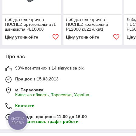
Лебідка електрична
Лебідка електрична
Лебі
HUCHEZ ортогональна /1
HUCHEZ коаксіальна
HUC
швидкість/ PL10000
PL2000 кг/21м/хв/1
PL50
кг/12м/хв
швидкість
швид
Ціну уточнюйте
Ціну уточнюйте
Цін
Про нас
93% позитивних з 14 відгуків за рік
Працює з 15.03.2013
м. Тарасовка
Київська область, Тарасовка, Україна
Контакти
Сьогодні працює з 11:00 до 16:00
КНОПКА
Показати весь графік роботи
ЗВ'ЯЗКУ