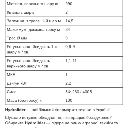
Місткість верхнього шару кг
990
Кількість шарів
2
Заглушка із троса. 1-й шар м
14,5
Максимум. довжина тросу м
34
Трос Ø мм
9
Регульована Швидкість 1-го
0,9-9
шару м / хв.
Регульована Швидкість
1,1-11
верхнього шару м / хв
МКЕ
1
Двигун кВт
2,2
Сила
3Ф-230 / 400В
Маса (без тросу) кг
100
Hydrolider
— найбільший гіпермаркет техніки в Україні!
Шукаєте потужне обладнання, яке працює безвідмовно?
Обирайте
Hydrolider
— лідера на ринку аграрної техніки та