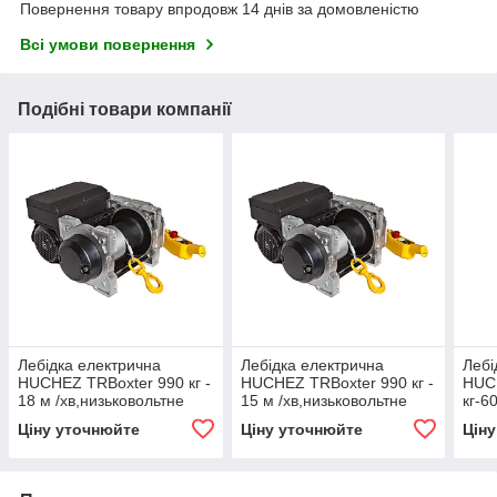
Повернення товару впродовж 14 днів за домовленістю
Всі умови повернення
Подібні товари компанії
Лебідка електрична
Лебідка електрична
Лебі
HUCHEZ TRBoxter 990 кг -
HUCHEZ TRBoxter 990 кг -
HUC
18 м /хв,низьковольтне
15 м /хв,низьковольтне
кг-6
управління з
управління з
упра
Ціну уточнюйте
Ціну уточнюйте
Цін
перетворювачем
перетворювачем
пер