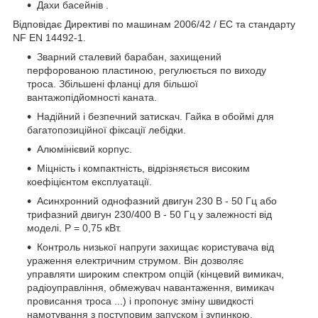
Дахи басейнів .
Відповідає Директиві по машинам 2006/42 / EC та стандарту
NF EN 14492-1.
Зварний сталевий барабан, захищений
перфорованою пластиною, регулюється по виходу
троса. Збільшені фланці для більшої
вантажопідйомності каната.
Надійний і безпечний затискач. Гайка в обоймі для
багатопозиційної фіксації лебідки.
Алюмінієвий корпус.
Міцність і компактність, відрізняється високим
коефіцієнтом експлуатації.
Асинхронний однофазний двигун 230 В - 50 Гц або
трифазний двигун 230/400 В - 50 Гц у залежності від
моделі. P = 0,75 кВт.
Контроль низької напруги захищає користувача від
ураження електричним струмом. Він дозволяє
управляти широким спектром опцій (кінцевий вимикач,
радіоуправління, обмежувач навантаження, вимикач
провисання троса ...) і пропонує зміну швидкості
намотування з поступовим запуском і зупинкою.