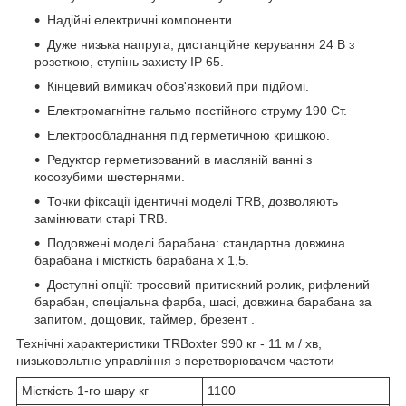
Надійні електричні компоненти.
Дуже низька напруга, дистанційне керування 24 В з
розеткою, ступінь захисту IP 65.
Кінцевий вимикач обов'язковий при підйомі.
Електромагнітне гальмо постійного струму 190 Ст.
Електрообладнання під герметичною кришкою.
Редуктор герметизований в масляній ванні з
косозубими шестернями.
Точки фіксації ідентичні моделі TRB, дозволяють
замінювати старі TRB.
Подовжені моделі барабана: стандартна довжина
барабана і місткість барабана х 1,5.
Доступні опції: тросовий притискний ролик, рифлений
барабан, спеціальна фарба, шасі, довжина барабана за
запитом, дощовик, таймер, брезент .
Технічні характеристики TRBoxter 990 кг - 11 м / хв,
низьковольтне управління з перетворювачем частоти
Місткість 1-го шару кг
1100