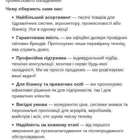
промислового обладнання!
Чому обирають саме нас:
Найбільший асортимент
— тисячі товарів для
гідравлічних систем, агросектору, промисловості або
бізнесу. Усе в одному місці!
Гарантована якість
— ми офіційні дилери провідних
світових брендів. Пропонуємо лише перевірену техніку,
яка служить довго.
Професійна підтримка
— індивідуальний підбір,
технічні консультації, монтаж і сервіс будь-якої
складності. Ми не просто продаємо — ми розв’язуємо
ваші задачі!
Для бізнесу та приватних осіб
— ми пропонуємо
ефективні рішення як для підприємств, так і для
приватних клієнтів.
Вигідні умови
— конкурентні ціни, системи знижок та
персональні пропозиції для аграріїв, виробників,
майстрів і всіх, хто шукає якісну техніку.
Надійність на кожному етапі
— від першого
звернення до пусконалагодження та післяпродажного
обслуговування.