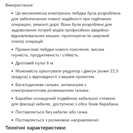
Використання:
Ця високоякісна електрична лебідка була розроблена
для забезпечення повної надійності при підйомних
операціях, ремонті доріг. Вони були розроблені для
задоволення потреб водіїв професійних аварійно-
відновлювальних машин, пропонуючи їм широкий
спектр операцій.
Промислові лебідки нового покоління, висока
гнучкість, продуктивність і стійкість.
Дротовий пульт 6 м.
Можливість орієнтувати редуктор і двигун (кожні 22,5
градуса) у відповідності з вашим проектом.
Багатодискове гальмо, антинагрев з
електромагнітним розмиканням гальма.
Барабан оснащений подвійною кабельної стяжкою
для фіксації кабелю, доступною з обох боків барабана.
Поставляється без кабелю або гачка.
Поставляється з роликовою направляючої.
Технічні характеристики: