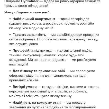
Обирайте
Hydrolider
— лідера на ринку аграрної техніки та
промислового обладнання!
Чому обирають саме нас:
Найбільший асортимент
— тисячі товарів для
гідравлічних систем, агросектору, промисловості або
бізнесу. Усе в одному місці!
Гарантована якість
— ми офіційні дилери провідних
світових брендів. Пропонуємо лише перевірену техніку,
яка служить довго.
Професійна підтримка
— індивідуальний підбір,
технічні консультації, монтаж і сервіс будь-якої
складності. Ми не просто продаємо — ми розв’язуємо
ваші задачі!
Для бізнесу та приватних осіб
— ми пропонуємо
ефективні рішення як для підприємств, так і для
приватних клієнтів.
Вигідні умови
— конкурентні ціни, системи знижок та
персональні пропозиції для аграріїв, виробників,
майстрів і всіх, хто шукає якісну техніку.
Надійність на кожному етапі
— від першого
звернення до пусконалагодження та післяпродажного