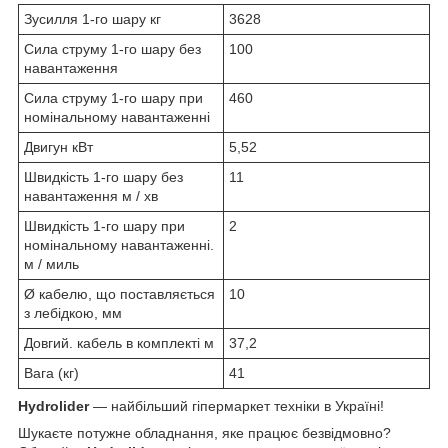
Зусилля 1-го шару кг
3628
Сила струму 1-го шару без
100
навантаження
Сила струму 1-го шару при
460
номінальному навантаженні
Двигун кВт
5,52
Швидкість 1-го шару без
11
навантаження м / хв
Швидкість 1-го шару при
2
номінальному навантаженні.
м / миль
Ø кабелю, що поставляється
10
з лебідкою, мм
Довгий. кабель в комплекті м
37,2
Вага (кг)
41
Hydrolider
— найбільший гіпермаркет техніки в Україні!
Шукаєте потужне обладнання, яке працює безвідмовно?