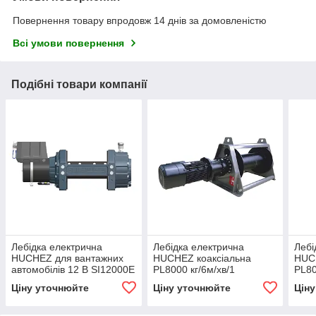
Повернення товару впродовж 14 днів за домовленістю
Всі умови повернення
Подібні товари компанії
Лебідка електрична
Лебідка електрична
Лебі
HUCHEZ для вантажних
HUCHEZ коаксіальна
HUC
автомобілів 12 В SI12000E
PL8000 кг/6м/хв/1
PL80
5443 кг
швидкість
швид
Ціну уточнюйте
Ціну уточнюйте
Цін