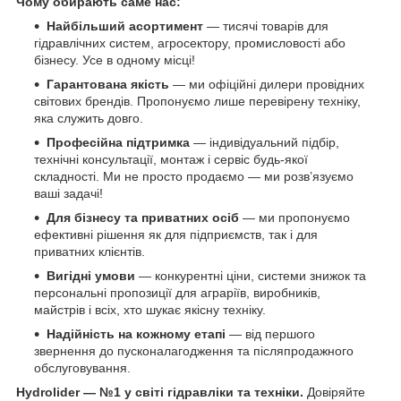
Чому обирають саме нас:
Найбільший асортимент
— тисячі товарів для
гідравлічних систем, агросектору, промисловості або
бізнесу. Усе в одному місці!
Гарантована якість
— ми офіційні дилери провідних
світових брендів. Пропонуємо лише перевірену техніку,
яка служить довго.
Професійна підтримка
— індивідуальний підбір,
технічні консультації, монтаж і сервіс будь-якої
складності. Ми не просто продаємо — ми розв’язуємо
ваші задачі!
Для бізнесу та приватних осіб
— ми пропонуємо
ефективні рішення як для підприємств, так і для
приватних клієнтів.
Вигідні умови
— конкурентні ціни, системи знижок та
персональні пропозиції для аграріїв, виробників,
майстрів і всіх, хто шукає якісну техніку.
Надійність на кожному етапі
— від першого
звернення до пусконалагодження та післяпродажного
обслуговування.
Hydrolider — №1 у світі гідравліки та техніки.
Довіряйте