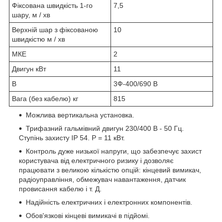
Фіксована швидкість 1-го
7,5
шару, м / хв
Верхній шар з фіксованою
10
швидкістю м / хв
МКЕ
2
Двигун кВт
11
В
3Ф-400/690 В
Вага (без кабелю) кг
815
Можлива вертикальна установка.
Трифазний гальмівний двигун 230/400 В - 50 Гц.
Ступінь захисту IP 54. P = 11 кВт.
Контроль дуже низької напруги, що забезпечує захист
користувача від електричного ризику і дозволяє
працювати з великою кількістю опцій: кінцевий вимикач,
радіоуправління, обмежувач навантаження, датчик
провисання кабелю і т. Д.
Надійність електричних і електронних компонентів.
Обов'язкові кінцеві вимикачі в підйомі.