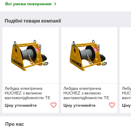
Всі умови повернення
Подібні товари компанії
Лебідка електрична
Лебідка електрична
Лебі
HUCHEZ з великою
HUCHEZ з великою
HUC
вантажопідйомністю TE
вантажопідйомністю TE
вант
600 кг/10 м / хв, 1
600 кг/10 м / хв, регулятор
2000
Ціну уточнюйте
Ціну уточнюйте
Цін
швидкість
швидкості
Про нас