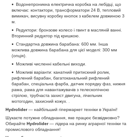
Водонепроникна електрична коробка на лебідці, що
включає: контактори, трансформатори 24 В, тепловий
вимикач, висувну коробку кнопок з кабелем довжиною 3
м.
Редуктори: бронзове колесо і гвинт в масляній ванні.
Вторинний редуктор під кришкою.
Стандартна довжина барабана: 600 мм. Інша
можлива довжина барабана для цієї моделі: 300 мм
(опція).
Можливі численні кабельні виходи.
Можливі варіанти: канатний притискний ролик,
рифлений барабан, багатоканальний рифлений
барабан, спеціальна фарба, датчик порядку фаз, нижня
рама, рама для навантажувачів з телескопічною
стрілою, трубчаста захист двигуна, лічильник
мотогодин, захисний кожух. .
Hydrolider
— найбільший гіпермаркет техніки в Україні!
Шукаєте потужне обладнання, яке працює безвідмовно?
Обирайте
Hydrolider
— лідера на ринку аграрної техніки та
промислового обладнання!