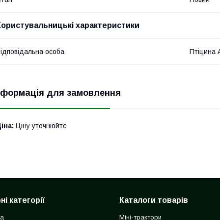
Користувальницькі характеристики
ідповідальна особа
Птіцина 
нформація для замовлення
іна:
Ціну уточнюйте
і категорії
Каталоги товарів
ка
Міні-трактори