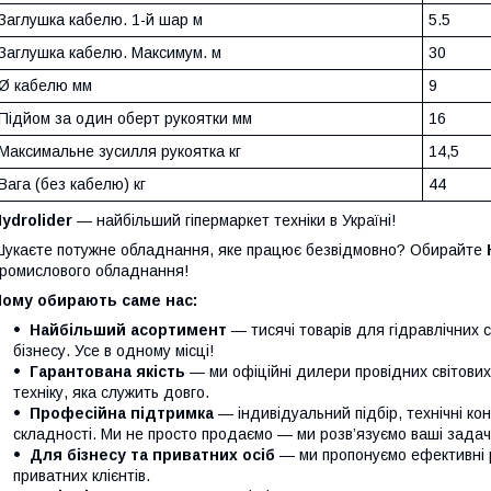
Заглушка кабелю. 1-й шар м
5.5
Заглушка кабелю. Максимум. м
30
Ø кабелю мм
9
Підйом за один оберт рукоятки мм
16
Максимальне зусилля рукоятка кг
14,5
Вага (без кабелю) кг
44
ydrolider
— найбільший гіпермаркет техніки в Україні!
укаєте потужне обладнання, яке працює безвідмовно? Обирайте
ромислового обладнання!
Чому обирають саме нас:
Найбільший асортимент
— тисячі товарів для гідравлічних 
бізнесу. Усе в одному місці!
Гарантована якість
— ми офіційні дилери провідних світови
техніку, яка служить довго.
Професійна підтримка
— індивідуальний підбір, технічні кон
складності. Ми не просто продаємо — ми розв’язуємо ваші задачі
Для бізнесу та приватних осіб
— ми пропонуємо ефективні р
приватних клієнтів.