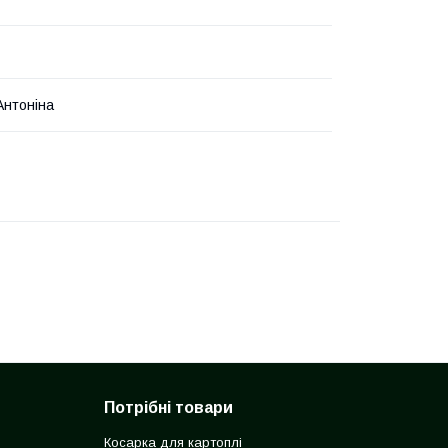
Антоніна
Потрібні товари
Косарка для картоплі