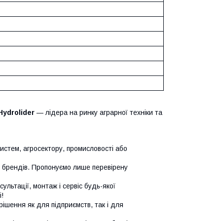
Hydrolider
— лідера на ринку аграрної техніки та
систем, агросектору, промисловості або
х брендів. Пропонуємо лише перевірену
сультації, монтаж і сервіс будь-якої
!
ішення як для підприємств, так і для