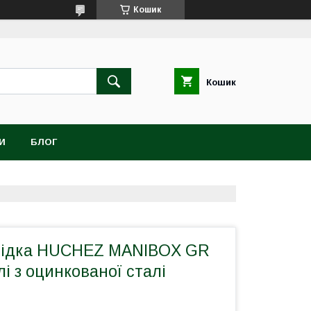
Кошик
Кошик
И
БЛОГ
бідка НUCHEZ MANIBOX GR
лі з оцинкованої сталі