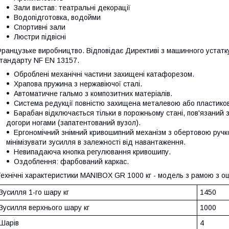
Зали вистав: театральні декорації
Водопідготовка, водойми
Спортивні зали
Люстри підвісні
ранцузьке виробництво. Відповідає Директиві з машинного устатк
тандарту NF EN 13157.
Оброблені механічні частини захищені катафорезом.
Храпова пружина з нержавіючої сталі.
Автоматичне гальмо з композитних матеріалів.
Система редукції повністю захищена металевою або пластиков
Барабан відключається тільки в порожньому стані, пов'язаний
догори ногами (запатентований вузол).
Ергономічний знімний кривошипний механізм з обертовою ручк
мінімізувати зусилля в залежності від навантаження.
Невипадаюча кнопка регулювання кривошипу.
Оздоблення: фарбований каркас.
ехнічні характеристики MANIBOX GR 1000 кг - модель з рамою з оц
Зусилля 1-го шару кг
1450
Зусилля верхнього шару кг
1000
Шарів
4