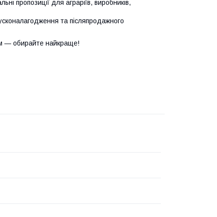
ьні пропозиції для аграріїв, виробників,
усконалагодження та післяпродажного
м — обирайте найкраще!