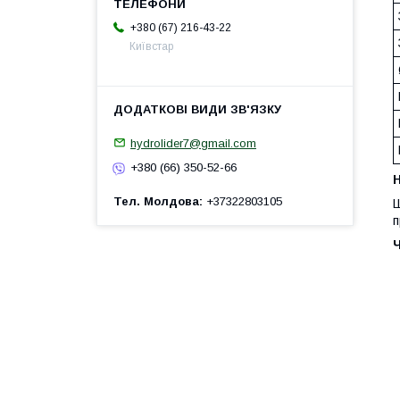
+380 (67) 216-43-22
Київстар
hydrolider7@gmail.com
+380 (66) 350-52-66
H
Тел. Молдова
+37322803105
Ш
п