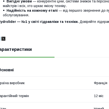
Вигідні умови
— конкурентні ціни, системи знижок та персонал
майстрів і всіх, хто шукає якісну техніку.
Надійність на кожному етапі
— від першого звернення до п
обслуговування.
ydrolider — №1 у світі гідравліки та техніки.
Довіряйте лідера
арактеристики
Основні
раїна виробник
Франція
арантійний термін
12 міс
Стан
Новий