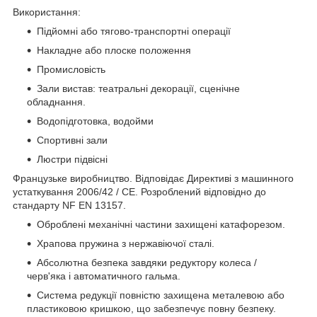
Використання:
Підйомні або тягово-транспортні операції
Накладне або плоске положення
Промисловість
Зали вистав: театральні декорації, сценічне
обладнання.
Водопідготовка, водойми
Спортивні зали
Люстри підвісні
Французьке виробництво. Відповідає Директиві з машинного
устаткування 2006/42 / CE. Розроблений відповідно до
стандарту NF EN 13157.
Оброблені механічні частини захищені катафорезом.
Храпова пружина з нержавіючої сталі.
Абсолютна безпека завдяки редуктору колеса /
черв'яка і автоматичного гальма.
Система редукції повністю захищена металевою або
пластиковою кришкою, що забезпечує повну безпеку.