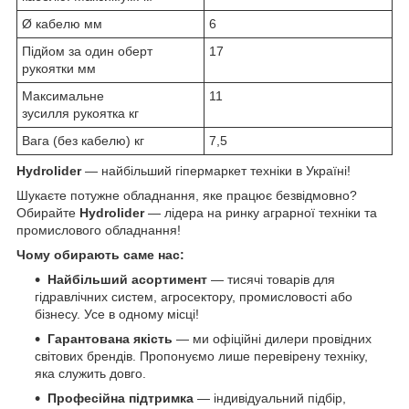
Ø кабелю мм
6
Підйом за один оберт
17
рукоятки мм
Максимальне
11
зусилля рукоятка кг
Вага (без кабелю) кг
7,5
Hydrolider
— найбільший гіпермаркет техніки в Україні!
Шукаєте потужне обладнання, яке працює безвідмовно?
Обирайте
Hydrolider
— лідера на ринку аграрної техніки та
промислового обладнання!
Чому обирають саме нас:
Найбільший асортимент
— тисячі товарів для
гідравлічних систем, агросектору, промисловості або
бізнесу. Усе в одному місці!
Гарантована якість
— ми офіційні дилери провідних
світових брендів. Пропонуємо лише перевірену техніку,
яка служить довго.
Професійна підтримка
— індивідуальний підбір,