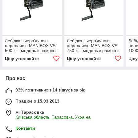
Лебідка з черв'ячною
Лебідка з черв'ячною
Лебі
передачею MANIBOX VS
передачею MANIBOX VS
пер
500 кг - модель з рамою з
750 кг - модель з рамою з
1000
оцинкованої сталі
оцинкованої сталі
з оц
Ціну уточнюйте
Ціну уточнюйте
Цін
Про нас
93% позитивних з 14 відгуків за рік
Працює з 15.03.2013
м. Тарасовка
Київська область, Тарасовка, Україна
Контакти