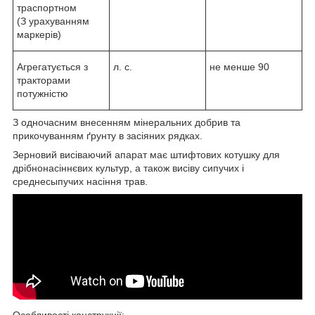
траспортном
(З урахуванням
маркерів)
Агрегатується з
л. с.
не менше 90
тракторами
потужністю
З одночасним внесенням мінеральних добрив та
прикочуванням ґрунту в засіяних рядках.
Зерновий висіваючий апарат має штифтових котушку для
дрібнонасіннєвих культур, а також висіву сипучих і
среднесыпучих насіння трав.
Особливості конструкції: