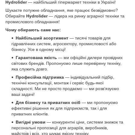
Hydrolider
— найбільший гіпермаркет техніки в Україні!
Шукаєте потужне обладнання, яке працює безвідмовно?
Обирайте
Hydrolider
— лідера на ринку аграрної техніки та
промислового обладнання!
Чому обирають саме нас:
Найбільший асортимент
— тисячі товарів для
гідравлічних систем, агросектору, промисловості або
бізнесу. Усе в одному місці!
Гарантована якість
— ми офіційні дилери провідних
світових брендів. Пропонуємо лише перевірену техніку,
яка служить довго.
Професійна підтримка
— індивідуальний підбір,
технічні консультації, монтаж і сервіс будь-якої
складності. Ми не просто продаємо — ми розв’язуємо
ваші задачі!
Для бізнесу та приватних осіб
— ми пропонуємо
ефективні рішення як для підприємств, так і для
приватних клієнтів.
Вигідні умови
— конкурентні ціни, системи знижок та
персональні пропозиції для аграріїв, виробників,
майстрів і всіх, хто шукає якісну техніку.