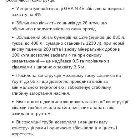
У зернотуковой сівалці GRAIN 4V збільшена ширина
захвату на 9%.
Збільшено кількість сошників до 26 штук, що
збільшило продуктивність за один прохід.
Збільшений об'єм бункерів на 12% (зернові до 830 л,
тукові до 400 л і сумарно становить 1230 л), при нормі
висіву пшениці 200 кг/га і висіву мінеральних добрив
100 кг/га дозволяє засівати 4 га при одному
завантаженні — це надбавка 0,5 га порівняно з
сівалками з шириною захвату 3,6 м.
Посилена конструкція механізму тиску сошників на
ґрунт до 65 кг, що дозволяє проводити висів за
мінімальною технологією і забезпечує стабільну
глибину загортання насіння.
Бічні стінки підвищили жорсткість загальної конструкції
сівалки і забезпечили захист висівних апаратів від
закидання грунтом.
Високоміцні труби дозволили зменшити вагу
конструкції рами і одночасно збільшили її міцність і
жорсткість.