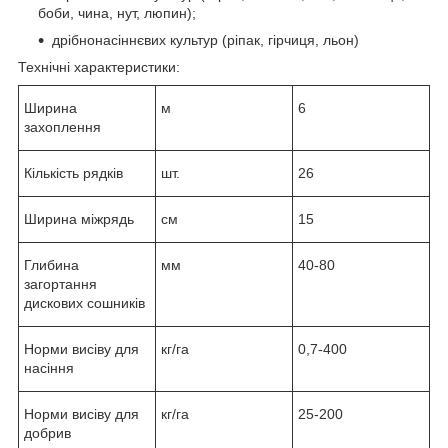
боби, чина, нут, люпин);
дрібнонасіннєвих культур (ріпак, гірчиця, льон)
Технічні характеристики:
Ширина
м
6
захоплення
Кількість рядків
шт.
26
Ширина міжрядь
см
15
Глибина
мм
40-80
загортання
дискових сошників
Норми висіву для
кг/га
0,7-400
насіння
Норми висіву для
кг/га
25-200
добрив