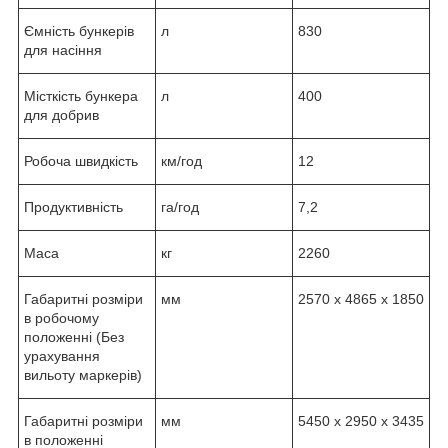
Ємність бункерів
л
830
для насіння
Місткість бункера
л
400
для добрив
Робоча швидкість
км/год
12
Продуктивність
га/год
7,2
Маса
кг
2260
Габаритні розміри
мм
2570 х 4865 х 1850
в робочому
положенні (Без
урахування
вильоту маркерів)
Габаритні розміри
мм
5450 х 2950 х 3435
в положенні