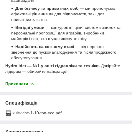
ваші задачі!
Для бізнесу та приватних осіб
— ми пропонуємо
ефективні рішення як для підприємств, так і для
приватних клієнтів.
Вигідні умови
— конкурентні ціни, системи знижок та
персональні пропозиції для аграріїв, виробників,
майстрів і всіх, хто шукає якісну техніку.
Надійність на кожному етапі
— від першого
звернення до пусконалагодження та післяпродажного
обслуговування.
Hydrolider — №1 у світі гідравліки та техніки.
Довіряйте
лідерам — обирайте найкраще!
Приховати
Специфікація
kule-vinc-1-10-ton-eco.pdf
Характеристики