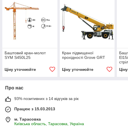
Баштовий кран-молот
Кран підвищеної
Баш
SYM S450L25
прохідності Grove GRT
El15
стрі
Ціну уточнюйте
Ціну уточнюйте
Цін
Про нас
93% позитивних з 14 відгуків за рік
Працює з 15.03.2013
м. Тарасовка
Київська область, Тарасовка, Україна