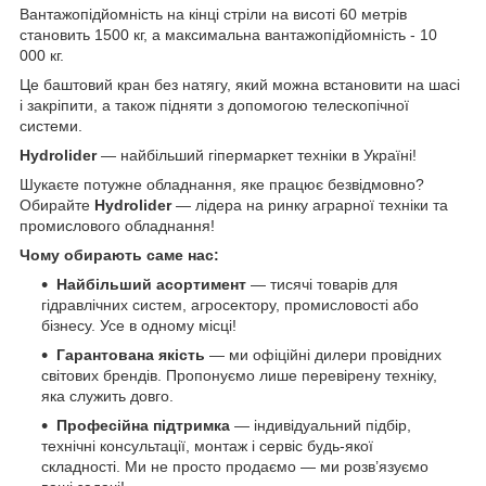
Вантажопідйомність на кінці стріли на висоті 60 метрів
становить 1500 кг, а максимальна вантажопідйомність - 10
000 кг.
Це баштовий кран без натягу, який можна встановити на шасі
і закріпити, а також підняти з допомогою телескопічної
системи.
Hydrolider
— найбільший гіпермаркет техніки в Україні!
Шукаєте потужне обладнання, яке працює безвідмовно?
Обирайте
Hydrolider
— лідера на ринку аграрної техніки та
промислового обладнання!
Чому обирають саме нас:
Найбільший асортимент
— тисячі товарів для
гідравлічних систем, агросектору, промисловості або
бізнесу. Усе в одному місці!
Гарантована якість
— ми офіційні дилери провідних
світових брендів. Пропонуємо лише перевірену техніку,
яка служить довго.
Професійна підтримка
— індивідуальний підбір,
технічні консультації, монтаж і сервіс будь-якої
складності. Ми не просто продаємо — ми розв’язуємо