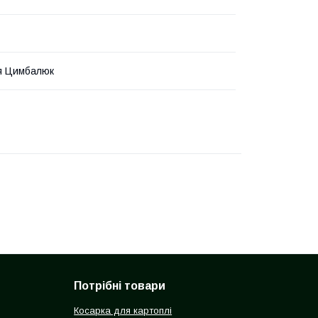
я Цимбалюк
Потрібні товари
Косарка для картоплі