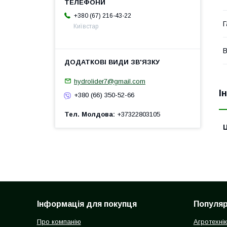
+380 (67) 216-43-22
Г
Київстар
В
hydrolider7@gmail.com
І
+380 (66) 350-52-66
Тел. Молдова
+37322803105
Ц
Інформація для покупця
Популярн
Про компанію
Агротехні