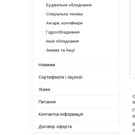
Будівельне обладнання
Спеціальна техніка
Ангари, контейнери
Гідрообладнання
Інше обладнання
Знижки та Акції
Новинки
Сертифікати і ліцензії
Лізинг
С
Питання
п
П
Контактна інформація
п
К
Договор оферта
с