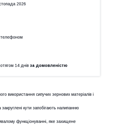
истопада 2026
а телефоном
ротягом 14 днів
за домовленістю
ого використання сипучих зернових матеріалів і
 закруглені кути запобігають налипанню
ривалому функціонуванні, яке захищене