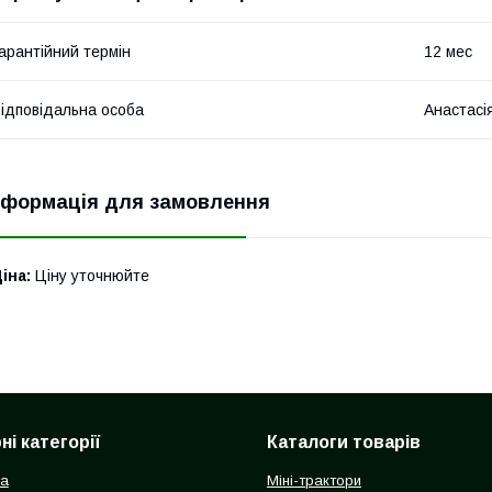
арантійний термін
12 мес
ідповідальна особа
Анастасі
нформація для замовлення
іна:
Ціну уточнюйте
і категорії
Каталоги товарів
ка
Міні-трактори