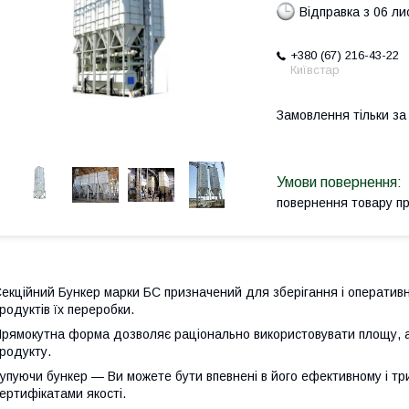
Відправка з 06 л
+380 (67) 216-43-22
Київстар
Замовлення тільки з
повернення товару п
екційний Бункер марки БС призначений для зберігання і оперативн
родуктів їх переробки.
рямокутна форма дозволяє раціонально використовувати площу, а
родукту.
упуючи бункер — Ви можете бути впевнені в його ефективному і т
ертифікатами якості.