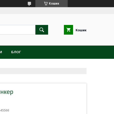
Кошик
Кошик
И
БЛОГ
ункер
:
45566