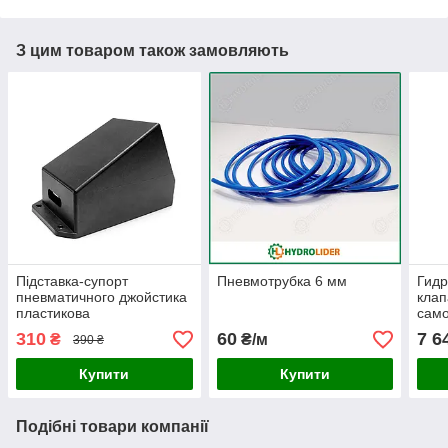
З цим товаром також замовляють
Підставка-супорт
Пневмотрубка 6 мм
Гид
пневматичного джойстика
клап
пластикова
само
310
60
7 6
₴
₴/м
390 ₴
Купити
Купити
Подібні товари компанії