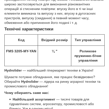
широко застосовуються для виконання різноманітних
операцій зі стисненим повітрям: впуску його в ті чи інші
елементи вимикача та випуску з них, впуску в дугогасних
пристроїв, випуску (скидання) в певний момент часу,
обмеження або припинення його подачі і т. д.
Технічні характеристики
Код
Вхідний розмір
Тип
управління
FMS 3205-MY-YAN
¼
"
Роликове
пружинно-бічне
управління
Hydrolider
— найбільший гіпермаркет техніки в Україні!
Шукаєте потужне обладнання, яке працює безвідмовно?
Обирайте
Hydrolider
— лідера на ринку аграрної техніки та
промислового обладнання!
Чому обирають саме нас:
Найбільший асортимент
— тисячі товарів для
гідравлічних систем, агросектору, промисловості або
бізнесу. Усе в одному місці!