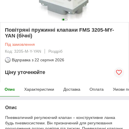
Повітряні пружинні клапани FMS 3205-MY-
YAN (бічні)
Під замовлення
Код: 3205-M-Y-YAN
Роздріб
Відправка з
22 серпня 2026
Ціну уточнюйте
Опис
Характеристики
Доставка
Оплата
Умови п
Опис
Пневматичний регулюючий клапан – конструктивне ланка
будь пневмосистеми. Він призначений для регулювання
проходження потоку повітря під тиском. Пневматичні клапани