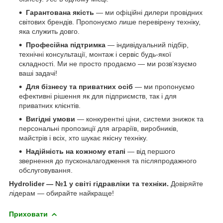
Гарантована якість
— ми офіційні дилери провідних
світових брендів. Пропонуємо лише перевірену техніку,
яка служить довго.
Професійна підтримка
— індивідуальний підбір,
технічні консультації, монтаж і сервіс будь-якої
складності. Ми не просто продаємо — ми розв’язуємо
ваші задачі!
Для бізнесу та приватних осіб
— ми пропонуємо
ефективні рішення як для підприємств, так і для
приватних клієнтів.
Вигідні умови
— конкурентні ціни, системи знижок та
персональні пропозиції для аграріїв, виробників,
майстрів і всіх, хто шукає якісну техніку.
Надійність на кожному етапі
— від першого
звернення до пусконалагодження та післяпродажного
обслуговування.
Hydrolider — №1 у світі гідравліки та техніки.
Довіряйте
лідерам — обирайте найкраще!
Приховати