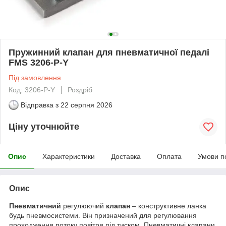
Пружинний клапан для пневматичної педалі
FMS 3206-P-Y
Під замовлення
Код: 3206-P-Y
Роздріб
Відправка з
22 серпня 2026
Ціну уточнюйте
Опис
Характеристики
Доставка
Оплата
Умови п
Опис
Пневматичний
регулюючий
клапан
– конструктивне ланка
будь пневмосистеми. Він призначений для регулювання
проходження потоку повітря під тиском. Пневматичні клапани