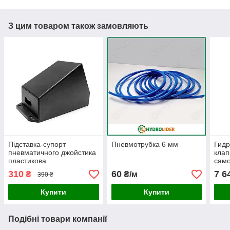
З цим товаром також замовляють
Підставка-супорт
Пневмотрубка 6 мм
Гид
пневматичного джойстика
клап
пластикова
само
310
60
7 6
₴
₴/м
390 ₴
Купити
Купити
Подібні товари компанії