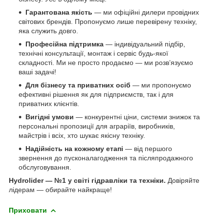
Гарантована якість
— ми офіційні дилери провідних
світових брендів. Пропонуємо лише перевірену техніку,
яка служить довго.
Професійна підтримка
— індивідуальний підбір,
технічні консультації, монтаж і сервіс будь-якої
складності. Ми не просто продаємо — ми розв’язуємо
ваші задачі!
Для бізнесу та приватних осіб
— ми пропонуємо
ефективні рішення як для підприємств, так і для
приватних клієнтів.
Вигідні умови
— конкурентні ціни, системи знижок та
персональні пропозиції для аграріїв, виробників,
майстрів і всіх, хто шукає якісну техніку.
Надійність на кожному етапі
— від першого
звернення до пусконалагодження та післяпродажного
обслуговування.
Hydrolider — №1 у світі гідравліки та техніки.
Довіряйте
лідерам — обирайте найкраще!
Приховати