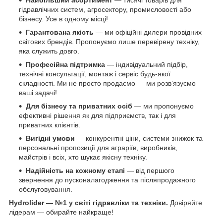
Найбільший асортимент
— тисячі товарів для
гідравлічних систем, агросектору, промисловості або
бізнесу. Усе в одному місці!
Гарантована якість
— ми офіційні дилери провідних
світових брендів. Пропонуємо лише перевірену техніку,
яка служить довго.
Професійна підтримка
— індивідуальний підбір,
технічні консультації, монтаж і сервіс будь-якої
складності. Ми не просто продаємо — ми розв’язуємо
ваші задачі!
Для бізнесу та приватних осіб
— ми пропонуємо
ефективні рішення як для підприємств, так і для
приватних клієнтів.
Вигідні умови
— конкурентні ціни, системи знижок та
персональні пропозиції для аграріїв, виробників,
майстрів і всіх, хто шукає якісну техніку.
Надійність на кожному етапі
— від першого
звернення до пусконалагодження та післяпродажного
обслуговування.
Hydrolider — №1 у світі гідравліки та техніки.
Довіряйте
лідерам — обирайте найкраще!