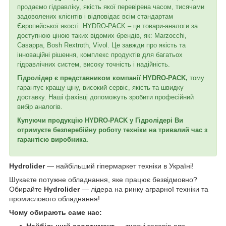
продаємо гідравліку, якість якої перевірена часом, тисячами
задоволених клієнтів і відповідає всім стандартам
Європейської якості. HYDRO-PACK – це товари-аналоги за
доступною ціною таких відомих брендів, як: Marzocchi,
Casappa, Bosh Rextroth, Vivol. Це завжди про якість та
інноваційні рішення, комплекс продуктів для багатьох
гідравлічних систем, високу точність і надійність.
Гідролідер є представником компанії HYDRO-PACK,
тому
гарантує кращу ціну, високий сервіс, якість та швидку
доставку. Наші фахівці допоможуть зробити професійний
вибір аналогів.
Купуючи продукцію HYDRO-PACK у Гідролідері Ви
отримуєте безперебійну роботу техніки на тривалий час з
гарантією виробника.
Hydrolider
— найбільший гіпермаркет техніки в Україні!
Шукаєте потужне обладнання, яке працює безвідмовно?
Обирайте
Hydrolider
— лідера на ринку аграрної техніки та
промислового обладнання!
Чому обирають саме нас: