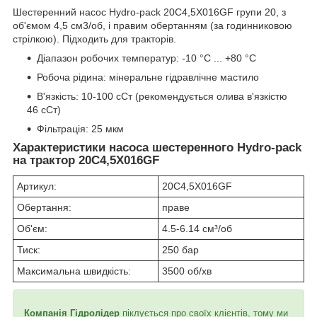
Шестеренний насос Hydro-pack 20C4,5X016GF групи 20, з
об'ємом 4,5 см3/об, і правим обертанням (за годинниковою
стрілкою). Підходить для тракторів.
Діапазон робочих температур: -10 °C ... +80 °C
Робоча рідина: мінеральне гідравлічне мастило
В'язкість: 10-100 сСт (рекомендується олива в'язкістю
46 сСт)
Фільтрація: 25 мкм
Характеристики насоса шестеренного Hydro-pack
на трактор 20C4,5X016GF
Артикул:
20C4,5X016GF
Обертання:
праве
Об'єм:
4.5-6.14 см³/об
Тиск:
250 бар
Максимальна швидкість:
3500 об/хв
Компанія Гідролідер
піклується про своїх клієнтів, тому ми