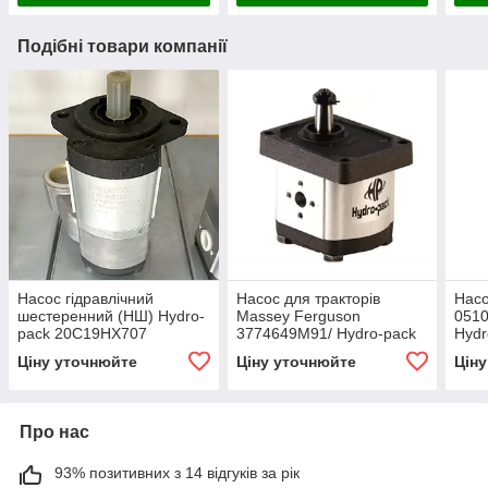
Подібні товари компанії
Насос гідравлічний
Насос для тракторів
Насо
шестеренний (НШ) Hydro-
Massey Ferguson
051
pack 20C19HX707
3774649M91/ Hydro-pack
Hydr
20A4.5X649MF
Ціну уточнюйте
Ціну уточнюйте
Цін
Про нас
93% позитивних з 14 відгуків за рік