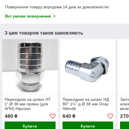
Повернення товару впродовж 14 днів за домовленістю
Всі умови повернення
З цим товаром також замовляють
Перехідник на шланг НТ
Перехідник на шланг НД
Запч
1" Ø 38 мм пряма (для
90° 1¼” д Ø 38 мм Onay
алюм
АПН) Hiposan
Hidrolik
вісі
Maki
480
640
270
₴
₴
Купити
Купити