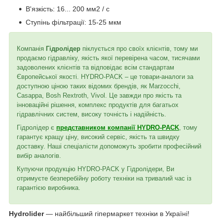
В'язкість: 16... 200 мм2 / с
Ступінь фільтрації: 15-25 мкм
Компанія
Гідролідер
піклується про своїх клієнтів, тому ми
продаємо гідравліку, якість якої перевірена часом, тисячами
задоволених клієнтів та відповідає всім стандартам
Європейської якості. HYDRO-PACK – це товари-аналоги за
доступною ціною таких відомих брендів, як Marzocchi,
Casappa, Bosh Rextroth, Vivol. Це завжди про якість та
інноваційні рішення, комплекс продуктів для багатьох
гідравлічних систем, високу точність і надійність.
Гідролідер є
представником компанії HYDRO-PACK
, тому
гарантує кращу ціну, високий сервіс, якість та швидку
доставку. Наші спеціалісти допоможуть зробити професійний
вибір аналогів.
Купуючи продукцію HYDRO-PACK у Гідролідери, Ви
отримуєте безперебійну роботу техніки на тривалий час із
гарантією виробника.
Hydrolider
— найбільший гіпермаркет техніки в Україні!