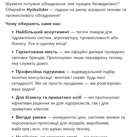
Шукаєте потужне обладнання, яке працює безвідмовно?
Обирайте
Hydrolider
— лідера на ринку аграрної техніки та
промислового обладнання!
Чому обирають саме нас:
Найбільший асортимент
— тисячі товарів для
гідравлічних систем, агросектору, промисловості або
бізнесу. Усе в одному місці!
Гарантована якість
— ми офіційні дилери провідних
світових брендів. Пропонуємо лише перевірену техніку,
яка служить довго.
Професійна підтримка
— індивідуальний підбір,
технічні консультації, монтаж і сервіс будь-якої
складності. Ми не просто продаємо — ми розв’язуємо
ваші задачі!
Для бізнесу та приватних осіб
— ми пропонуємо
ефективні рішення як для підприємств, так і для
приватних клієнтів.
Вигідні умови
— конкурентні ціни, системи знижок та
персональні пропозиції для аграріїв, виробників,
майстрів і всіх, хто шукає якісну техніку.
Надійність на кожному етапі
— від першого