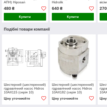
АПН) Hiposan
Hidrolik
вісі
Maki
480
640
270
₴
₴
Купити
Купити
Подібні товари компанії
Шестерний (шестеренний)
Шестерний (шестеренний)
Шест
гідравлічний насос Hidros
гідравлічний насос Hidros
гідр
10АХ115 (серія 10)
10АХ182 (серія 10)
10АХ
Ціну уточнюйте
Ціну уточнюйте
Цін