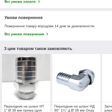
Всі умови оплати
Умови повернення
Повернення товару впродовж 14 днів за домовленістю
Всі умови повернення
З цим товаром також замовляють
Перехідник на шланг НТ
Перехідник на шланг НД
Запч
1" Ø 38 мм пряма (для
90° 1¼” д Ø 38 мм Onay
алюм