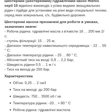
Шестерний (шестеренний) гідравлічний насос Hidros
серії 10
відмінно взаємодіє з усіма видами змащувальних
рідин і підійде для установки на різні види спеціальної техніки,
серед яких комунальна, с/х, будівельно-дорожня.
Шестеренні насоси призначені для роботи в умовах,
зазначених нижче:
- Робоча рідина: гідравлічні масла з в'язкістю 16 ... 200 мм 2/
с;
- ступінь фільтрації: 15 ... 25 м;
- Діапазон температур навколишнього середовища: - 22 ... 55
° С;
- Діапазон температур рідини: - 25 ... 80 ° С;
- Абсолютний тиск на вході: 0,8 ... 2,2 бар;
- Швидкість рідини 0,5 ... 1 м / с
- Тиск на виході до 250 бар.
Характеристика
Об'єм: 0,25 ... 2 см3
Тиск на виході: до 200 бар
Швидкість: 750... 3500 об / хв
Температура рідини: -20... + 80 ° C
Робоча рідина: гідравлічні мастила