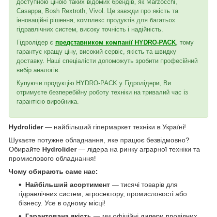
доступною ціною таких відомих брендів, як Marzocchi,
Casappa, Bosh Rextroth, Vivol. Це завжди про якість та
інноваційні рішення, комплекс продуктів для багатьох
гідравлічних систем, високу точність і надійність.
Гідролідер є
представником компанії HYDRO-PACK
, тому
гарантує кращу ціну, високий сервіс, якість та швидку
доставку. Наші спеціалісти допоможуть зробити професійний
вибір аналогів.
Купуючи продукцію HYDRO-PACK у Гідролідери, Ви
отримуєте безперебійну роботу техніки на тривалий час із
гарантією виробника.
Hydrolider
— найбільший гіпермаркет техніки в Україні!
Шукаєте потужне обладнання, яке працює безвідмовно?
Обирайте
Hydrolider
— лідера на ринку аграрної техніки та
промислового обладнання!
Чому обирають саме нас:
Найбільший асортимент
— тисячі товарів для
гідравлічних систем, агросектору, промисловості або
бізнесу. Усе в одному місці!
Гарантована якість
— ми офіційні дилери провідних