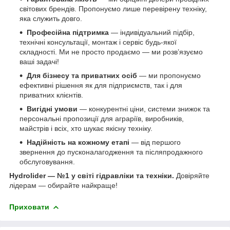
світових брендів. Пропонуємо лише перевірену техніку,
яка служить довго.
Професійна підтримка
— індивідуальний підбір,
технічні консультації, монтаж і сервіс будь-якої
складності. Ми не просто продаємо — ми розв’язуємо
ваші задачі!
Для бізнесу та приватних осіб
— ми пропонуємо
ефективні рішення як для підприємств, так і для
приватних клієнтів.
Вигідні умови
— конкурентні ціни, системи знижок та
персональні пропозиції для аграріїв, виробників,
майстрів і всіх, хто шукає якісну техніку.
Надійність на кожному етапі
— від першого
звернення до пусконалагодження та післяпродажного
обслуговування.
Hydrolider — №1 у світі гідравліки та техніки.
Довіряйте
лідерам — обирайте найкраще!
Приховати