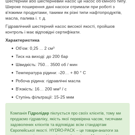
Шестерний або шестерневий насос це насос об'ємного типу.
Широке поширення дані насоси отримали при роботі з
в'язкими продуктами, такими як різні типи нафтопродуктів,
масла, палива і. т. д.
Гідравлічний шестерний насос високої якості, пройшов
контроль і має відповідні сертифікати.
Характеристика
Об'єм: 0,25 ... 2 см³
Тиск на виході: до 200 бар
Швидкість: 750… 3500 об / мин
Температура рідини: -20… + 80 ° C
Робоча рідина: гідравлічні масла
В'язкість: 16… 200 мм² / с
Ступінь фільтрації: 15-25 мкм
Компанія
Гідролідер
піклується про своїх клієнтів, тому ми
продаємо гідравліку, якість якої перевірена часом, тисячами
задоволених клієнтів та відповідає всім стандартам
Європейської якості. HYDRO-PACK – це товари-аналоги за