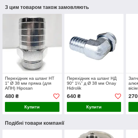
З цим товаром також замовляють
Перехідник на шланг НТ
Перехідник на шланг НД
Запч
1" Ø 38 мм пряма (для
90° 1¼” д Ø 38 мм Onay
алюм
АПН) Hiposan
Hidrolik
вісі
Maki
480
640
270
₴
₴
Купити
Купити
Подібні товари компанії