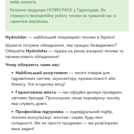
вибір аналогів.
Купуючи продукцію HYDRO-PACK у Гідролідери, Ви
отримуєте безперебійну роботу техніки на тривалий час із
гарантією виробника.
Hydrolider
— найбільший гіпермаркет техніки в Україні!
Шукаєте потужне обладнання, яке працює безвідмовно?
Обирайте
Hydrolider
— лідера на ринку аграрної техніки та
промислового обладнання!
Чому обирають саме нас:
Найбільший асортимент
— тисячі товарів для
гідравлічних систем, агросектору, промисловості або
бізнесу. Усе в одному місці!
Гарантована якість
— ми офіційні дилери провідних
світових брендів. Пропонуємо лише перевірену техніку,
яка служить довго.
Професійна підтримка
— індивідуальний підбір,
технічні консультації, монтаж і сервіс будь-якої
складності. Ми не просто продаємо — ми розв’язуємо
ваші задачі!