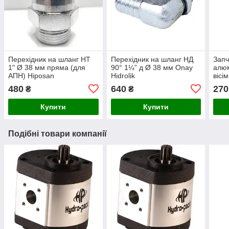
Перехідник на шланг НТ
Перехідник на шланг НД
Запч
1" Ø 38 мм пряма (для
90° 1¼” д Ø 38 мм Onay
алюм
АПН) Hiposan
Hidrolik
вісі
Maki
480
640
270
₴
₴
Купити
Купити
Подібні товари компанії