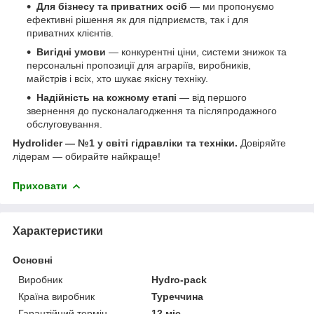
Для бізнесу та приватних осіб
— ми пропонуємо
ефективні рішення як для підприємств, так і для
приватних клієнтів.
Вигідні умови
— конкурентні ціни, системи знижок та
персональні пропозиції для аграріїв, виробників,
майстрів і всіх, хто шукає якісну техніку.
Надійність на кожному етапі
— від першого
звернення до пусконалагодження та післяпродажного
обслуговування.
Hydrolider — №1 у світі гідравліки та техніки.
Довіряйте
лідерам — обирайте найкраще!
Приховати
Характеристики
Основні
Виробник
Hydro-pack
Країна виробник
Туреччина
Гарантійний термін
12 міс