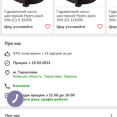
Гідравлічний насос
Гідравлічний насос
Гідр
шестерний Hydro-pack
шестерний Hydro-pack
шест
20А (С) 6.3X205
20А (С) 11X205
20А 
Ціну уточнюйте
Ціну уточнюйте
Цін
Про нас
93% позитивних з 14 відгуків за рік
Працює з 15.03.2013
м. Тарасовка
Київська область, Тарасовка, Україна
Контакти
Сьогодні працює з 11:00 до 16:00
Показати весь графік роботи
Про нас