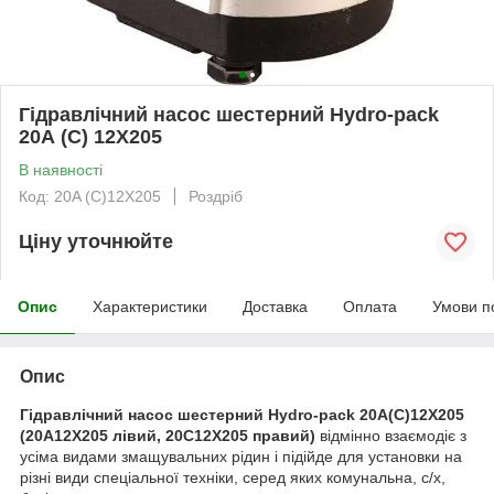
Гідравлічний насос шестерний Hydro-pack
20А (С) 12X205
В наявності
Код: 20A (C)12X205
Роздріб
Ціну уточнюйте
Опис
Характеристики
Доставка
Оплата
Умови п
Опис
Гідравлічний насос шестерний Hydro-pack 20А(С)12X205
(20А12X205 лівий, 20С12X205 правий)
відмінно взаємодіє з
усіма видами змащувальних рідин і підійде для установки на
різні види спеціальної техніки, серед яких комунальна, с/х,