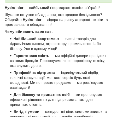
Hydrolider
— найбільший гіпермаркет техніки в Україні!
Шукаєте потужне обладнання, яке працює безвідмовно?
Обирайте
Hydrolider
— лідера на ринку аграрної техніки та
промислового обладнання!
Чому обирають саме нас:
Найбільший асортимент
— тисячі товарів для
гідравлічних систем, агросектору, промисловості або
бізнесу. Усе в одному місці!
Гарантована якість
— ми офіційні дилери провідних
світових брендів. Пропонуємо лише перевірену техніку,
яка служить довго.
Професійна підтримка
— індивідуальний підбір,
технічні консультації, монтаж і сервіс будь-якої
складності. Ми не просто продаємо — ми розв’язуємо
ваші задачі!
Для бізнесу та приватних осіб
— ми пропонуємо
ефективні рішення як для підприємств, так і для
приватних клієнтів.
Вигідні умови
— конкурентні ціни, системи знижок та
персональні пропозиції для аграріїв, виробників,