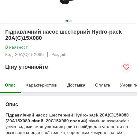
Гідравлічний насос шестерний Hydro-pack
20A(C)15X080
В наявності
Код: 20A(C)15X080
Роздріб
Ціну уточнюйте
Опис
Характеристики
Доставка
Оплата
Умови п
Опис
Гідравлічний насос шестерний Hydro-pack 20A(C)15X080
(20A15X080 лівий, 20C15X080 правий)
відмінно взаємодіє з
усіма видами змащувальних рідин і підійде для установки на
різні види спеціальної техніки, серед яких комунальна, с/х,