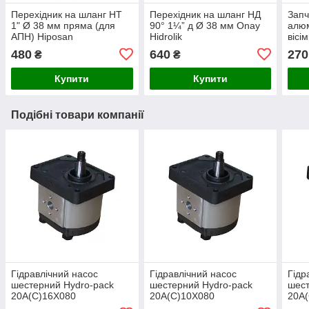
Перехідник на шланг НТ
Перехідник на шланг НД
Запч
1" Ø 38 мм пряма (для
90° 1¼” д Ø 38 мм Onay
алюм
АПН) Hiposan
Hidrolik
вісі
Maki
480
640
270
₴
₴
Купити
Купити
Подібні товари компанії
Гідравлічний насос
Гідравлічний насос
Гідр
шестерний Hydro-pack
шестерний Hydro-pack
шест
20A(C)16X080
20A(C)10X080
20A