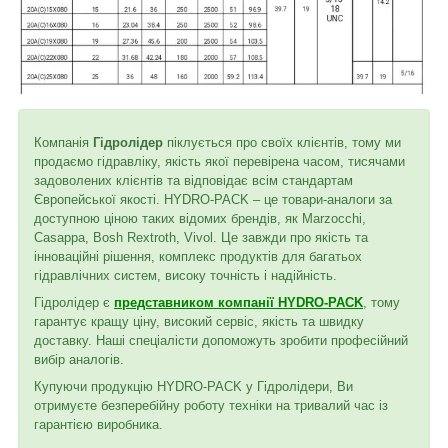
Компанія
Гідролідер
піклується про своїх клієнтів, тому ми
продаємо гідравліку, якість якої перевірена часом, тисячами
задоволених клієнтів та відповідає всім стандартам
Європейської якості. HYDRO-PACK – це товари-аналоги за
доступною ціною таких відомих брендів, як Marzocchi,
Casappa, Bosh Rextroth, Vivol. Це завжди про якість та
інноваційні рішення, комплекс продуктів для багатьох
гідравлічних систем, високу точність і надійність.
Гідролідер є
представником компанії HYDRO-PACK
, тому
гарантує кращу ціну, високий сервіс, якість та швидку
доставку. Наші спеціалісти допоможуть зробити професійний
вибір аналогів.
Купуючи продукцію HYDRO-PACK у Гідролідери, Ви
отримуєте безперебійну роботу техніки на тривалий час із
гарантією виробника.