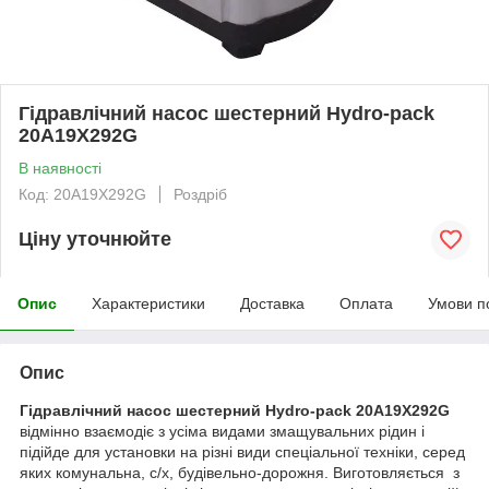
Гідравлічний насос шестерний Hydro-pack
20A19X292G
В наявності
Код: 20A19X292G
Роздріб
Ціну уточнюйте
Опис
Характеристики
Доставка
Оплата
Умови п
Опис
Гідравлічний насос шестерний Hydro-pack 20A19X292G
відмінно взаємодіє з усіма видами змащувальних рідин і
підійде для установки на різні види спеціальної техніки, серед
яких комунальна, с/х, будівельно-дорожня. Виготовляється
з