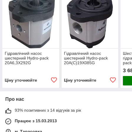
Гідравлічний насос
Гідравлічний насос
Шест
шестерний Hydro-pack
шестерний Hydro-pack
гідр
20A6,3X292G
20А(С)19X085G
pack
(сер
3 6
Ціну уточнюйте
Ціну уточнюйте
Про нас
93% позитивних з 14 відгуків за рік
Працює з 15.03.2013
м. Тарасовка