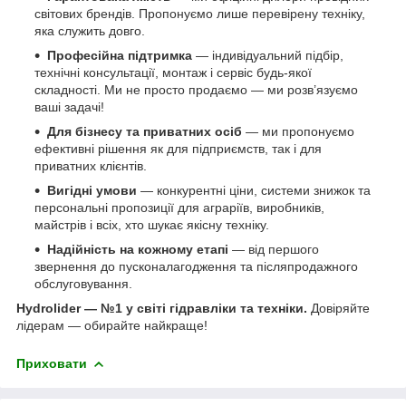
світових брендів. Пропонуємо лише перевірену техніку,
яка служить довго.
Професійна підтримка
— індивідуальний підбір,
технічні консультації, монтаж і сервіс будь-якої
складності. Ми не просто продаємо — ми розв’язуємо
ваші задачі!
Для бізнесу та приватних осіб
— ми пропонуємо
ефективні рішення як для підприємств, так і для
приватних клієнтів.
Вигідні умови
— конкурентні ціни, системи знижок та
персональні пропозиції для аграріїв, виробників,
майстрів і всіх, хто шукає якісну техніку.
Надійність на кожному етапі
— від першого
звернення до пусконалагодження та післяпродажного
обслуговування.
Hydrolider — №1 у світі гідравліки та техніки.
Довіряйте
лідерам — обирайте найкраще!
Приховати