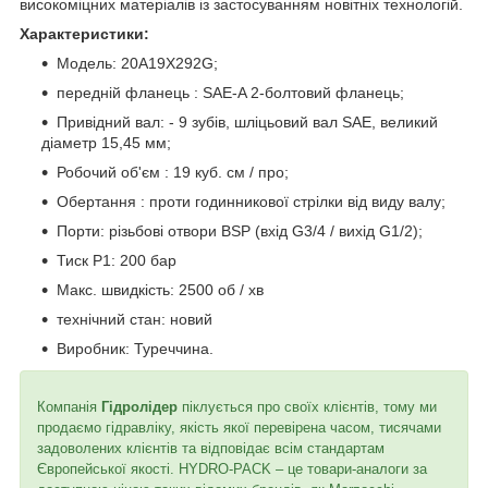
високоміцних матеріалів із застосуванням новітніх технологій.
Характеристики:
Модель: 20A19X292G;
передній фланець : SAE-A 2-болтовий фланець;
Привідний вал: - 9 зубів, шліцьовий вал SAE, великий
діаметр 15,45 мм;
Робочий об'єм : 19 куб. см / про;
Обертання : проти годинникової стрілки від виду валу;
Порти: різьбові отвори BSP (вхід G3/4 / вихід G1/2);
Тиск P1: 200 бар
Макс. швидкість: 2500 об / хв
технічний стан: новий
Виробник: Туреччина.
Компанія
Гідролідер
піклується про своїх клієнтів, тому ми
продаємо гідравліку, якість якої перевірена часом, тисячами
задоволених клієнтів та відповідає всім стандартам
Європейської якості. HYDRO-PACK – це товари-аналоги за