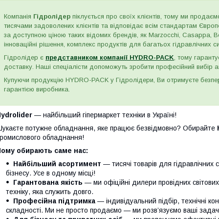
Компанія
Гідролідер
піклується про своїх клієнтів, тому ми продаємо
тисячами задоволених клієнтів та відповідає всім стандартам Євро
за доступною ціною таких відомих брендів, як Marzocchi, Casappa, Bos
інноваційні рішення, комплекс продуктів для багатьох гідравлічних сис
Гідролідер є
представником компанії HYDRO-PACK
, тому гаранту
доставку. Наші спеціалісти допоможуть зробити професійний вибір а
Купуючи продукцію HYDRO-PACK у Гідролідери, Ви отримуєте безпере
гарантією виробника.
ydrolider
— найбільший гіпермаркет техніки в Україні!
укаєте потужне обладнання, яке працює безвідмовно? Обирайте
ромислового обладнання!
Чому обирають саме нас:
Найбільший асортимент
— тисячі товарів для гідравлічних 
бізнесу. Усе в одному місці!
Гарантована якість
— ми офіційні дилери провідних світови
техніку, яка служить довго.
Професійна підтримка
— індивідуальний підбір, технічні кон
складності. Ми не просто продаємо — ми розв’язуємо ваші задачі