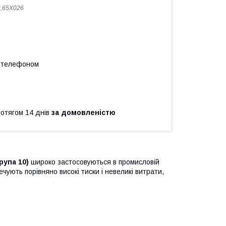
,65X026
а телефоном
ротягом 14 днів
за домовленістю
група 10)
широко застосовуються в промисловій
печують порівняно високі тиски і невеликі витрати,