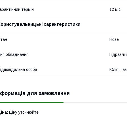
арантійний термін
12 міс
Користувальницькі характеристики
Стан
Нове
ип обладнання
Гідравліч
ідповідальна особа
Юлія Пав
нформація для замовлення
іна:
Ціну уточнюйте