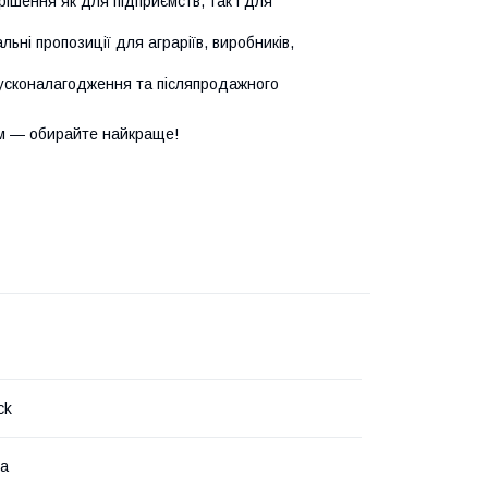
ішення як для підприємств, так і для
ьні пропозиції для аграріїв, виробників,
усконалагодження та післяпродажного
м — обирайте найкраще!
ck
на