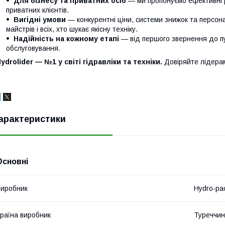
Для бізнесу та приватних осіб
— ми пропонуємо ефективні р
приватних клієнтів.
Вигідні умови
— конкурентні ціни, системи знижок та персонал
майстрів і всіх, хто шукає якісну техніку.
Надійність на кожному етапі
— від першого звернення до п
обслуговування.
ydrolider — №1 у світі гідравліки та техніки.
Довіряйте лідера
арактеристики
Основні
иробник
Hydro-pa
раїна виробник
Туреччи