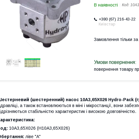
В наявності
Код:
10A3
+380 (67) 216-43-22
Київстар
Замовлення тільки з
повернення товару п
Шестерневий (шестеренний) насос 10A3,65X026 Hydro-Pack
(
ідравліці, а також встановлюються в міні і мікростанції, вони забез
ідрізняються стабільністю характеристик і високою довговічністю.
арактеристика:
Код:
10A3,65X026 (H10A3,65X026)
Обертання:
ліве "А"