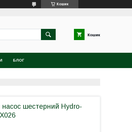
Кошик
Кошик
И
БЛОГ
й насос шестерний Hydro-
5X026