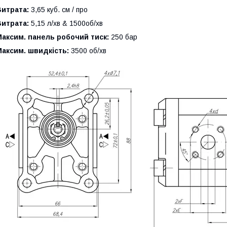
Витрата:
3,65 куб. см / про
Витрата:
5,15 л/хв & 1500об/хв
аксим. панель робочий тиск:
250 бар
аксим. швидкість:
3500 об/хв