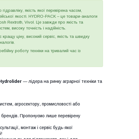
 гідравліку, якість якої перевірена часом,
пейської якості. HYDRO-PACK – це товари-аналоги
h Rextroth, Vivol. Це завжди про якість та
тем, високу точність і надійність.
є кращу ціну, високий сервіс, якість та швидку
налогів.
бійну роботу техніки на тривалий час із
Hydrolider
— лідера на ринку аграрної техніки та
систем, агросектору, промисловості або
х брендів. Пропонуємо лише перевірену
сультації, монтаж і сервіс будь-якої
!