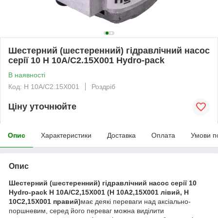
Шестерний (шестеренний) гідравлічний насос
серії 10 H 10A/C2.15X001 Hydro-pack
В наявності
Код: H 10A/C2.15X001
Роздріб
Ціну уточнюйте
Опис
Характеристики
Доставка
Оплата
Умови п
Опис
Шестерний (шестеренний) гідравлічний насос серії 10
Hydro-pack H 10A/C2,15X001 (H 10A2,15X001 лівий, H
10C2,15X001 правий)
має деякі переваги над аксіально-
поршневим, серед його переваг можна виділити