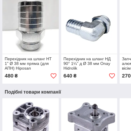
Перехідник на шланг НТ
Перехідник на шланг НД
Запч
1" Ø 38 мм пряма (для
90° 1¼” д Ø 38 мм Onay
алюм
АПН) Hiposan
Hidrolik
вісі
Maki
480
640
270
₴
₴
Подібні товари компанії