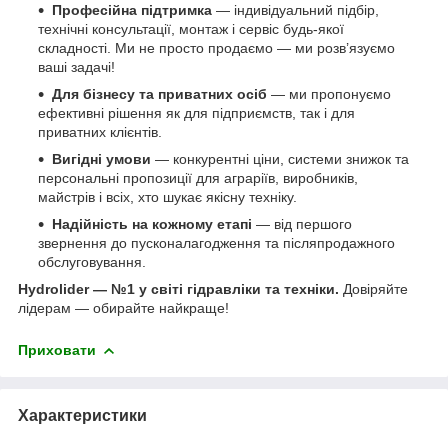
Професійна підтримка
— індивідуальний підбір,
технічні консультації, монтаж і сервіс будь-якої
складності. Ми не просто продаємо — ми розв’язуємо
ваші задачі!
Для бізнесу та приватних осіб
— ми пропонуємо
ефективні рішення як для підприємств, так і для
приватних клієнтів.
Вигідні умови
— конкурентні ціни, системи знижок та
персональні пропозиції для аграріїв, виробників,
майстрів і всіх, хто шукає якісну техніку.
Надійність на кожному етапі
— від першого
звернення до пусконалагодження та післяпродажного
обслуговування.
Hydrolider — №1 у світі гідравліки та техніки.
Довіряйте
лідерам — обирайте найкраще!
Приховати
Характеристики