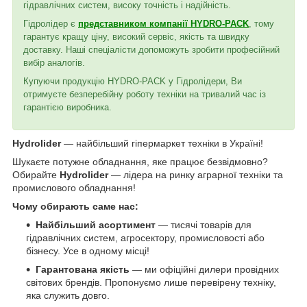
гідравлічних систем, високу точність і надійність.
Гідролідер є
представником компанії HYDRO-PACK
, тому
гарантує кращу ціну, високий сервіс, якість та швидку
доставку. Наші спеціалісти допоможуть зробити професійний
вибір аналогів.
Купуючи продукцію HYDRO-PACK у Гідролідери, Ви
отримуєте безперебійну роботу техніки на тривалий час із
гарантією виробника.
Hydrolider
— найбільший гіпермаркет техніки в Україні!
Шукаєте потужне обладнання, яке працює безвідмовно?
Обирайте
Hydrolider
— лідера на ринку аграрної техніки та
промислового обладнання!
Чому обирають саме нас:
Найбільший асортимент
— тисячі товарів для
гідравлічних систем, агросектору, промисловості або
бізнесу. Усе в одному місці!
Гарантована якість
— ми офіційні дилери провідних
світових брендів. Пропонуємо лише перевірену техніку,
яка служить довго.