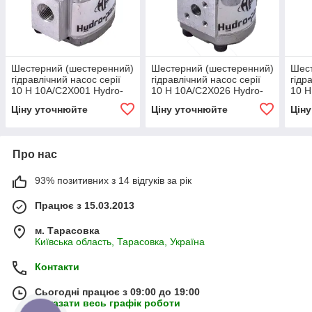
Шестерний (шестеренний)
Шестерний (шестеренний)
Шест
гідравлічний насос серії
гідравлічний насос серії
гідр
10 H 10A/C2X001 Hydro-
10 H 10A/C2X026 Hydro-
10 H
pack
pack
Hydr
Ціну уточнюйте
Ціну уточнюйте
Цін
Про нас
93% позитивних з 14 відгуків за рік
Працює з 15.03.2013
м. Тарасовка
Київська область, Тарасовка, Україна
Контакти
Сьогодні працює з 09:00 до 19:00
Показати весь графік роботи