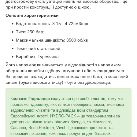
довгострокову експлуатацію навіть на високих оборотах, і це
при простій конструкції і доступною ціною.
Основні характеристики
Водотоннажність: 3.15 - 4.72см3/про
Тиск: 250 бар;
Максимальна швидкість: 3500 об/хв
Технічний стан: новий
Виробник: Туреччина.
Його напрямок визначається у відповідності з напрямком
обертання коробки відбору потужності або електродвигуна.
Він повинен знаходитись нижче масляного бака, а масляний
шланг (рукав високого тиску) - бути без деформацій.
Компанія
Гідролідер
піклується про своїх клієнтів, тому ми
продаємо гідравліку, якість якої перевірена часом, тисячами
задоволених клієнтів та відповідає всім стандартам
Європейської якості. HYDRO-PACK – це товари-аналоги за
доступною ціною таких відомих брендів, як Marzocchi,
Casappa, Bosh Rextroth, Vivol. Це завжди про якість та
інноваційні рішення, комплекс продуктів для багатьох