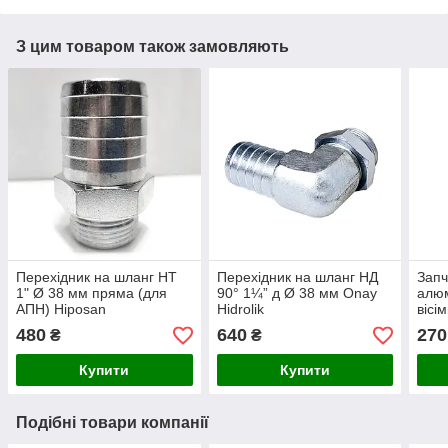
З цим товаром також замовляють
Перехідник на шланг НТ
Перехідник на шланг НД
Запч
1" Ø 38 мм пряма (для
90° 1¼” д Ø 38 мм Onay
алюм
АПН) Hiposan
Hidrolik
вісі
Maki
480
640
270
₴
₴
Купити
Купити
Подібні товари компанії