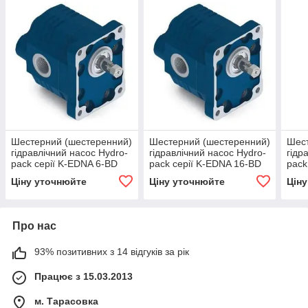
Шестерний (шестеренний)
Шестерний (шестеренний)
Шест
гідравлічний насос Hydro-
гідравлічний насос Hydro-
гідр
pack серії K-EDNA 6-BD
pack серії K-EDNA 16-BD
pack
Ціну уточнюйте
Ціну уточнюйте
Цін
Про нас
93% позитивних з 14 відгуків за рік
Працює з 15.03.2013
м. Тарасовка