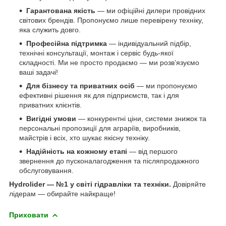
Гарантована якість
— ми офіційні дилери провідних
світових брендів. Пропонуємо лише перевірену техніку,
яка служить довго.
Професійна підтримка
— індивідуальний підбір,
технічні консультації, монтаж і сервіс будь-якої
складності. Ми не просто продаємо — ми розв’язуємо
ваші задачі!
Для бізнесу та приватних осіб
— ми пропонуємо
ефективні рішення як для підприємств, так і для
приватних клієнтів.
Вигідні умови
— конкурентні ціни, системи знижок та
персональні пропозиції для аграріїв, виробників,
майстрів і всіх, хто шукає якісну техніку.
Надійність на кожному етапі
— від першого
звернення до пусконалагодження та післяпродажного
обслуговування.
Hydrolider — №1 у світі гідравліки та техніки.
Довіряйте
лідерам — обирайте найкраще!
Приховати