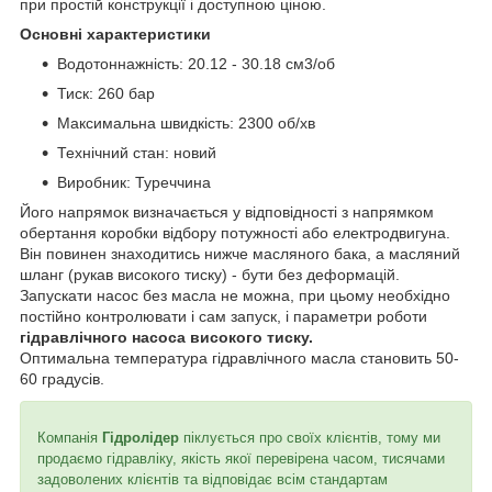
при простій конструкції і доступною ціною.
Основні характеристики
Водотоннажність: 20.12 - 30.18 см3/об
Тиск: 260 бар
Максимальна швидкість: 2300 об/хв
Технічний стан: новий
Виробник: Туреччина
Його напрямок визначається у відповідності з напрямком
обертання коробки відбору потужності або електродвигуна.
Він повинен знаходитись нижче масляного бака, а масляний
шланг (рукав високого тиску) - бути без деформацій.
Запускати насос без масла не можна, при цьому необхідно
постійно контролювати і сам запуск, і параметри роботи
гідравлічного насоса високого тиску.
Оптимальна температура гідравлічного масла становить 50-
60 градусів.
Компанія
Гідролідер
піклується про своїх клієнтів, тому ми
продаємо гідравліку, якість якої перевірена часом, тисячами
задоволених клієнтів та відповідає всім стандартам