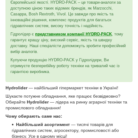
Європейської якості. HYDRO-PACK – це товари-аналоги за
доступною ціною таких відомих брендів, як Marzocchi,
Casappa, Bosh Rextroth, Vivol. Це завжди про якість та
інноваційні рішення, комплекс продуктів для багатьох
гідравлічних систем, високу точність і надійність.
Гідролідер є
представником компанії HYDRO-PACK
, тому
гарантує кращу ціну, високий сервіс, якість та швидку
доставку. Наші спеціалісти допоможуть зробити професійний
вибір аналогів.
Купуючи продукцію HYDRO-PACK у Гідролідери, Ви
отримуєте безперебійну роботу техніки на тривалий час із
гарантією виробника.
Hydrolider
— найбільший гіпермаркет техніки в Україні!
Шукаєте потужне обладнання, яке працює безвідмовно?
Обирайте
Hydrolider
— лідера на ринку аграрної техніки та
промислового обладнання!
Чому обирають саме нас:
Найбільший асортимент
— тисячі товарів для
гідравлічних систем, агросектору, промисловості або
бізнесу. Усе в одному місці!