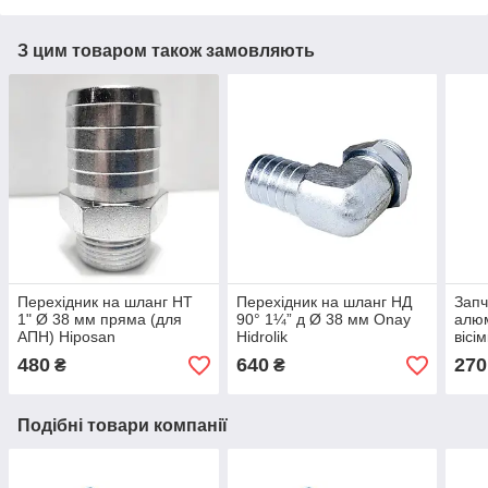
З цим товаром також замовляють
Перехідник на шланг НТ
Перехідник на шланг НД
Запч
1" Ø 38 мм пряма (для
90° 1¼” д Ø 38 мм Onay
алюм
АПН) Hiposan
Hidrolik
вісі
Maki
480
640
270
₴
₴
Подібні товари компанії