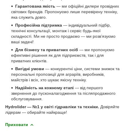
Гарантована якість
— ми офіційні дилери провідних
світових брендів. Пропонуємо лише перевірену техніку,
яка служить довго.
Професійна підтримка
— індивідуальний підбір,
технічні консультації, монтаж і сервіс будь-якої
складності. Ми не просто продаємо — ми розв’язуємо
ваші задачі!
Для бізнесу та приватних осіб
— ми пропонуємо
ефективні рішення як для підприємств, так і для
приватних клієнтів.
Вигідні умови
— конкурентні ціни, системи знижок та
персональні пропозиції для аграріїв, виробників,
майстрів і всіх, хто шукає якісну техніку.
Надійність на кожному етапі
— від першого
звернення до пусконалагодження та післяпродажного
обслуговування.
Hydrolider — №1 у світі гідравліки та техніки.
Довіряйте
лідерам — обирайте найкраще!
Приховати