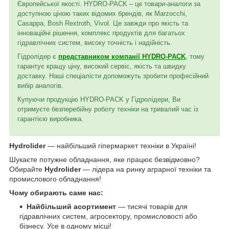
Європейської якості. HYDRO-PACK – це товари-аналоги за
доступною ціною таких відомих брендів, як Marzocchi,
Casappa, Bosh Rextroth, Vivol. Це завжди про якість та
інноваційні рішення, комплекс продуктів для багатьох
гідравлічних систем, високу точність і надійність.
Гідролідер є
представником компанії HYDRO-PACK
, тому
гарантує кращу ціну, високий сервіс, якість та швидку
доставку. Наші спеціалісти допоможуть зробити професійний
вибір аналогів.
Купуючи продукцію HYDRO-PACK у Гідролідери, Ви
отримуєте безперебійну роботу техніки на тривалий час із
гарантією виробника.
Hydrolider
— найбільший гіпермаркет техніки в Україні!
Шукаєте потужне обладнання, яке працює безвідмовно?
Обирайте
Hydrolider
— лідера на ринку аграрної техніки та
промислового обладнання!
Чому обирають саме нас:
Найбільший асортимент
— тисячі товарів для
гідравлічних систем, агросектору, промисловості або
бізнесу. Усе в одному місці!