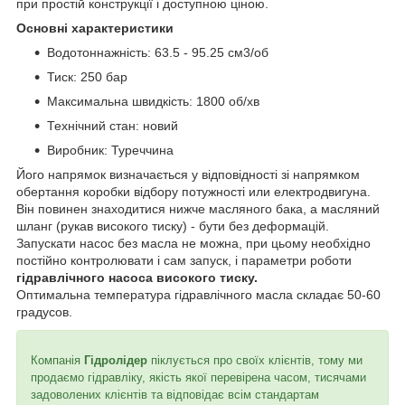
при простій конструкції і доступною ціною.
Основні характеристики
Водотоннажність: 63.5 - 95.25 см3/об
Тиск: 250 бар
Максимальна швидкість: 1800 об/хв
Технічний стан: новий
Виробник: Туреччина
Його напрямок визначається у відповідності зі напрямком
обертання коробки відбору потужності или електродвигуна.
Він повинен знаходитися нижче масляного бака, а масляний
шланг (рукав високого тиску) - бути без деформацій.
Запускати насос без масла не можна, при цьому необхідно
постійно контролювати і сам запуск, і параметри роботи
гідравлічного насоса високого тиску.
Оптимальна температура гідравлічного масла складає 50-60
градусов.
Компанія
Гідролідер
піклується про своїх клієнтів, тому ми
продаємо гідравліку, якість якої перевірена часом, тисячами
задоволених клієнтів та відповідає всім стандартам