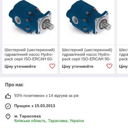
Шестерний (шестеренний)
Шестерний (шестеренний)
Шест
гідравлічний насос Hydro-
гідравлічний насос Hydro-
гідр
pack серії ISO-ERCAH 60-
pack серії ISO-ERCAH 90-
pack
BD
BD
110
Ціну уточнюйте
Ціну уточнюйте
Цін
Про нас
93% позитивних з 14 відгуків за рік
Працює з 15.03.2013
м. Тарасовка
Київська область, Тарасовка, Україна