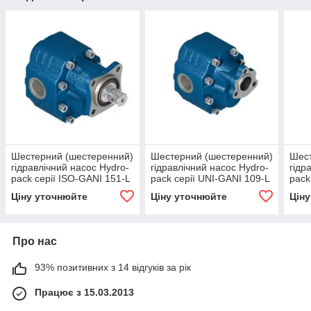
Шестерний (шестеренний)
Шестерний (шестеренний)
Шест
гідравлічний насос Hydro-
гідравлічний насос Hydro-
гідр
pack серії ISO-GANI 151-L
pack серії UNI-GANI 109-L
pack
(R)
(R)
(R)
Ціну уточнюйте
Ціну уточнюйте
Цін
Про нас
93% позитивних з 14 відгуків за рік
Працює з 15.03.2013