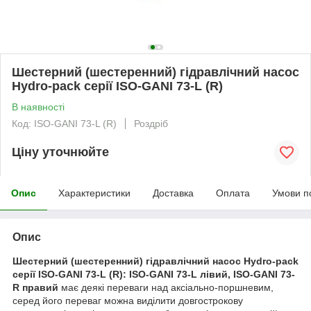
Шестерний (шестеренний) гідравлічний насос
Hydro-pack серії ISO-GANI 73-L (R)
В наявності
Код: ISO-GANI 73-L (R)
Роздріб
Ціну уточнюйте
Опис
Характеристики
Доставка
Оплата
Умови п
Опис
Шестерний (шестеренний) гідравлічний насос Hydro-pack
серії ISO-GANI 73-L (R): ISO-GANI 73-L лівий, ISO-GANI 73-
R правий
має деякі переваги над аксіально-поршневим,
серед його переваг можна виділити довгострокову