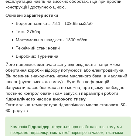
експлуатацію навіть на високих оборотах, і це при простій
конструкції і доступною ціною.
Основні характеристики
Водотоннажність: 73.1 - 109.65 см3/об
Тиск: 275бар
Максимальна швидкість: 1800 об/хв
Технічний стан: новий
Виробник: Туреччина
Його напрямок визначається у відповідності з напрямком
обертання коробки відбору потужності або електродвигуна.
Він повинен знаходитись нижче масляного бака, а масляний
шланг (рукав високого тиску) - бути без деформацій.
Запускати насос без масла не можна, при цьому необхідно
постійно контролювати і сам запуск, і параметри роботи
гідравлічного насоса високого тиску.
Оптимальна температура гідравлічного масла становить 50-
60 градусів.
Компанія
Гідролідер
піклується про своїх клієнтів, тому ми
продаємо гідравліку, якість якої перевірена часом, тисячами