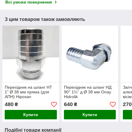
Всі умови повернення
З цим товаром також замовляють
Перехідник на шланг НТ
Перехідник на шланг НД
Запч
1" Ø 38 мм пряма (для
90° 1¼” д Ø 38 мм Onay
алюм
АПН) Hiposan
Hidrolik
вісі
Maki
480
640
270
₴
₴
Купити
Купити
Подібні товари компанії