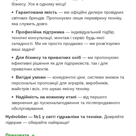
бізнесу. Усе в одному місці!
Гарантована якість
— ми офіційні дилери провідних
світових брендів. Пропонуємо лише перевірену техніку,
яка служить довго.
Професійна підтримка
— індивідуальний підбір,
технічні консультації, монтаж і сервіс будь-якої
складності. Ми не просто продаємо — ми розв’язуємо
ваші задачі!
Для бізнесу та приватних осіб
— ми пропонуємо
ефективні рішення як для підприємств, так і для
приватних клієнтів.
Вигідні умови
— конкурентні ціни, системи знижок та
персональні пропозиції для аграріїв, виробників,
майстрів і всіх, хто шукає якісну техніку.
Надійність на кожному етапі
— від першого
звернення до пусконалагодження та післяпродажного
обслуговування.
Hydrolider — №1 у світі гідравліки та техніки.
Довіряйте
лідерам — обирайте найкраще!
Приховати