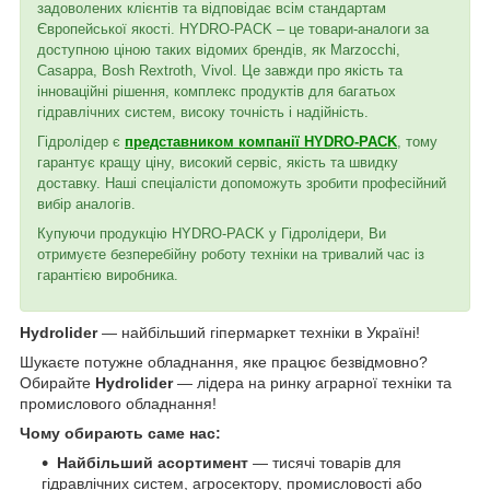
задоволених клієнтів та відповідає всім стандартам
Європейської якості. HYDRO-PACK – це товари-аналоги за
доступною ціною таких відомих брендів, як Marzocchi,
Casappa, Bosh Rextroth, Vivol. Це завжди про якість та
інноваційні рішення, комплекс продуктів для багатьох
гідравлічних систем, високу точність і надійність.
Гідролідер є
представником компанії HYDRO-PACK
, тому
гарантує кращу ціну, високий сервіс, якість та швидку
доставку. Наші спеціалісти допоможуть зробити професійний
вибір аналогів.
Купуючи продукцію HYDRO-PACK у Гідролідери, Ви
отримуєте безперебійну роботу техніки на тривалий час із
гарантією виробника.
Hydrolider
— найбільший гіпермаркет техніки в Україні!
Шукаєте потужне обладнання, яке працює безвідмовно?
Обирайте
Hydrolider
— лідера на ринку аграрної техніки та
промислового обладнання!
Чому обирають саме нас:
Найбільший асортимент
— тисячі товарів для
гідравлічних систем, агросектору, промисловості або