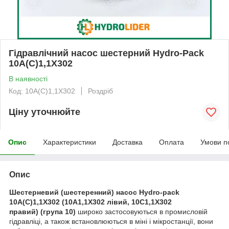
Гідравлічний насос шестерний Hydro-Pack
10A(C)1,1X302
В наявності
Код: 10A(C)1,1X302
Роздріб
Ціну уточнюйте
Опис
Характеристики
Доставка
Оплата
Умови п
Опис
Шестерневий (шестеренний) насос Hydro-pack
10A(C)1,1X302 (10A1,1X302 лівий, 10C1,1X302
правий)
(група 10)
широко застосовуються в промисловій
гідравліці, а також встановлюються в міні і мікростанції, вони