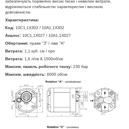
забезпечують порівняно високі тиски і невеликі витрати,
відрізняються стабільністю характеристик і високою
довговічністю.
Характеристика:
Код:
10C1,1X302 / 10A1,1X302
Аналог:
10C1,1X027 / 10A1,1X027
Обертання:
праве "З" / ліве "А"
Витрата:
1,1 куб. см / про
Витрата:
1,6 л/хв & 1500об/хв
Максим. панель робочого тиску:
230 бар
Максим. швидкість:
6000 об/хв