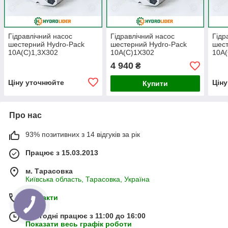
Гідравлічний насос
Гідравлічний насос
Гідр
шестерний Hydro-Pack
шестерний Hydro-Pack
шест
10A(C)1,3X302
10A(C)1X302
10A(
4 940
₴
Ціну уточнюйте
Цін
Купити
Про нас
93% позитивних з 14 відгуків за рік
Працює з 15.03.2013
м. Тарасовка
Київська область, Тарасовка, Україна
Контакти
Сьогодні працює з 11:00 до 16:00
Показати весь графік роботи