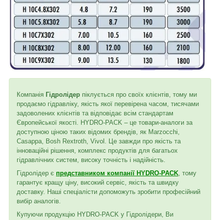
Компанія
Гідролідер
піклується про своїх клієнтів, тому ми
продаємо гідравліку, якість якої перевірена часом, тисячами
задоволених клієнтів та відповідає всім стандартам
Європейської якості. HYDRO-PACK – це товари-аналоги за
доступною ціною таких відомих брендів, як Marzocchi,
Casappa, Bosh Rextroth, Vivol. Це завжди про якість та
інноваційні рішення, комплекс продуктів для багатьох
гідравлічних систем, високу точність і надійність.
Гідролідер є
представником компанії HYDRO-PACK
, тому
гарантує кращу ціну, високий сервіс, якість та швидку
доставку. Наші спеціалісти допоможуть зробити професійний
вибір аналогів.
Купуючи продукцію HYDRO-PACK у Гідролідери, Ви