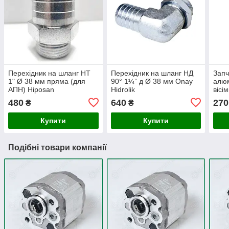
Перехідник на шланг НТ
Перехідник на шланг НД
Запч
1" Ø 38 мм пряма (для
90° 1¼” д Ø 38 мм Onay
алюм
АПН) Hiposan
Hidrolik
вісі
Maki
480
640
270
₴
₴
Купити
Купити
Подібні товари компанії