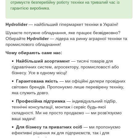
отримуєте безперебійну роботу техніки на тривалий час із
гарантією виробника.
Hydrolider
— найбільший гіпермаркет техніки в Україні!
Шукаєте потужне обладнання, яке працює безвідмовно?
Обирайте
Hydrolider
— лідера на ринку аграрної техніки та
промислового обладнання!
Чому обирають саме нас:
Найбільший асортимент
— тисячі товарів для
гідравлічних систем, агросектору, промисловості або
бізнесу. Усе в одному місці!
Гарантована якість
— ми офіційні дилери провідних
світових брендів. Пропонуємо лише перевірену техніку,
яка служить довго.
Професійна підтримка
— індивідуальний підбір,
технічні консультації, монтаж і сервіс будь-якої
складності. Ми не просто продаємо — ми розв’язуємо
ваші задачі!
Для бізнесу та приватних осіб
— ми пропонуємо
ефективні рішення як для підприємств, так і для