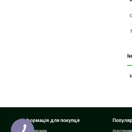
Т
І
Ц
Інформація для покупця
Популярн
Про компанію
Агротехні