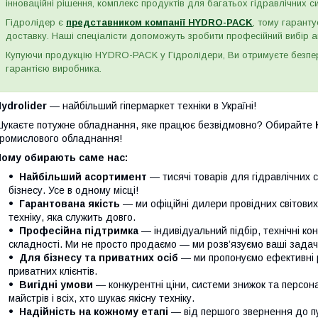
інноваційні рішення, комплекс продуктів для багатьох гідравлічних сис
Гідролідер є
представником компанії HYDRO-PACK
, тому гаранту
доставку. Наші спеціалісти допоможуть зробити професійний вибір а
Купуючи продукцію HYDRO-PACK у Гідролідери, Ви отримуєте безпере
гарантією виробника.
ydrolider
— найбільший гіпермаркет техніки в Україні!
укаєте потужне обладнання, яке працює безвідмовно? Обирайте
ромислового обладнання!
Чому обирають саме нас:
Найбільший асортимент
— тисячі товарів для гідравлічних 
бізнесу. Усе в одному місці!
Гарантована якість
— ми офіційні дилери провідних світови
техніку, яка служить довго.
Професійна підтримка
— індивідуальний підбір, технічні кон
складності. Ми не просто продаємо — ми розв’язуємо ваші задачі
Для бізнесу та приватних осіб
— ми пропонуємо ефективні р
приватних клієнтів.
Вигідні умови
— конкурентні ціни, системи знижок та персонал
майстрів і всіх, хто шукає якісну техніку.
Надійність на кожному етапі
— від першого звернення до п