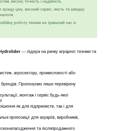
тем, високу точність і надійність.
є кращу ціну, високий сервіс, якість та швидку
налогів.
бійну роботу техніки на тривалий час із
Hydrolider
— лідера на ринку аграрної техніки та
систем, агросектору, промисловості або
х брендів. Пропонуємо лише перевірену
сультації, монтаж і сервіс будь-якої
!
ішення як для підприємств, так і для
ьні пропозиції для аграріїв, виробників,
усконалагодження та післяпродажного