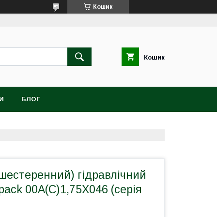
Кошик
Кошик
И
БЛОГ
шестеренний) гідравлічний
pack 00A(C)1,75X046 (серія