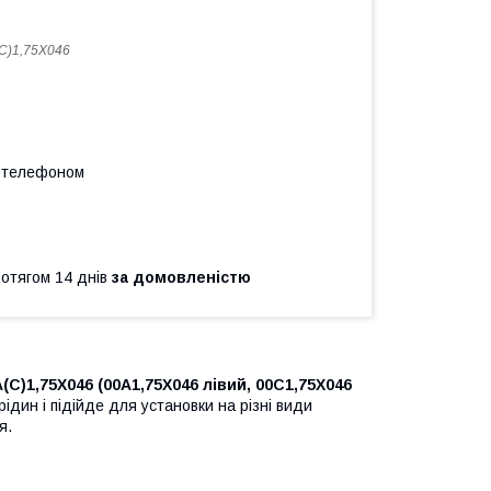
C)1,75X046
а телефоном
ротягом 14 днів
за домовленістю
C)1,75X046 (00A1,75X046 лівий, 00C1,75X046
ідин і підійде для установки на різні види
я.