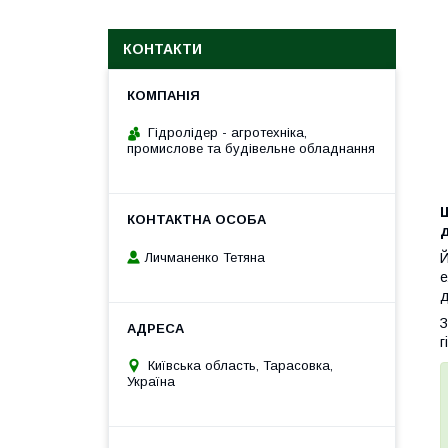
КОНТАКТИ
Гідролідер - агротехніка,
промислове та будівельне обладнання
д
Личманенко Тетяна
Й
е
д
З
г
Київська область, Тарасовка,
Україна