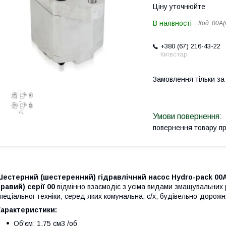
Ціну уточнюйте
В наявності
Код:
00A(
+380 (67) 216-43-22
Київстар
Замовлення тільки з
повернення товару п
естерний (шестеренний) гідравлічний насос Нydro-pack 00A(
равий) серії 00
відмінно взаємодіє з усіма видами змащувальних р
пеціальної техніки, серед яких комунальна, с/х, будівельно-дорожн
Характеристики:
Об'єм: 1,75 см3 /об