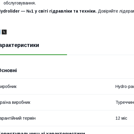
обслуговування.
ydrolider — №1 у світі гідравліки та техніки.
Довіряйте лідера
арактеристики
Основні
иробник
Hydro-pa
раїна виробник
Туреччи
арантійний термін
12 міс
Користувальницькі характеристики