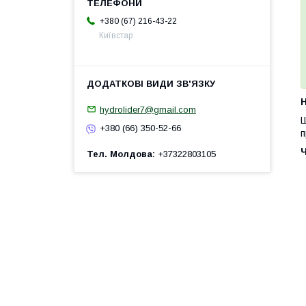
+380 (67) 216-43-22
Київстар
H
hydrolider7@gmail.com
Ш
+380 (66) 350-52-66
п
Тел. Молдова
+37322803105