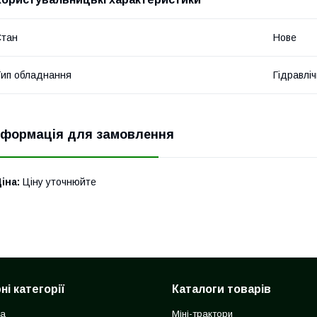
Стан
Нове
ип обладнання
Гідравліч
нформація для замовлення
іна:
Ціну уточнюйте
і категорії
Каталоги товарів
ка
Міні-трактори