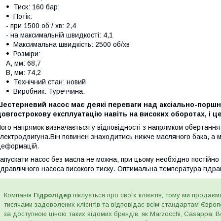
Тиск: 160 бар;
Потік:
- при 1500 об / хв: 2,4
- на максимальній швидкості: 4,1
Максимальна швидкість: 2500 об/хв
Розміри:
A, мм: 68,7
B, мм: 74,2
Технічний стан: новий
Виробник: Туреччина.
Шестерневий насос має деякі переваги над аксіально-поршн
овгострокову експлуатацію навіть на високих оборотах, і це
ого напрямок визначається у відповідності з напрямком обертання
лектродвигуна.Він повинен знаходитись нижче масляного бака, а ма
еформацій.
апускати насос без масла не можна, при цьому необхідно постійно 
ідравлічного насоса високого тиску. Оптимальна температура гідра
Компанія
Гідролідер
піклується про своїх клієнтів, тому ми продаємо
тисячами задоволених клієнтів та відповідає всім стандартам Євро
за доступною ціною таких відомих брендів, як Marzocchi, Casappa, Bos