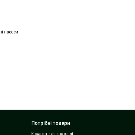
ні насоси
Потрібні товари
Косарка для картоплі