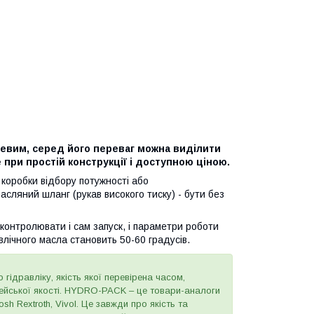
евим, серед його переваг можна виділити
 при простій конструкції і доступною ціною.
 коробки відбору потужності або
сляний шланг (рукав високого тиску) - бути без
контролювати і сам запуск, і параметри роботи
влічного масла становить 50-60 градусів.
 гідравліку, якість якої перевірена часом,
пейської якості. HYDRO-PACK – це товари-аналоги
h Rextroth, Vivol. Це завжди про якість та