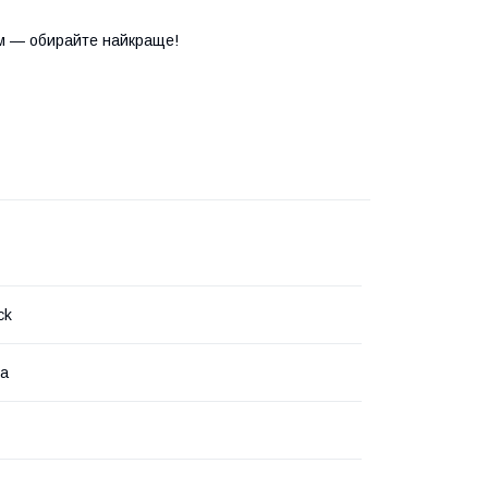
м — обирайте найкраще!
ck
на