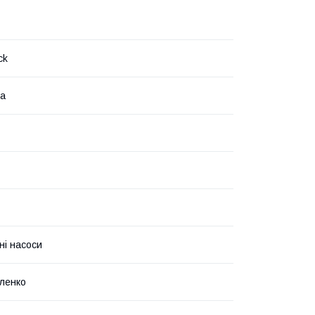
ck
на
ні насоси
ленко