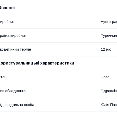
Основні
иробник
Hydro-pa
раїна виробник
Туреччи
арантійний термін
12 міс
Користувальницькі характеристики
Стан
Нове
ип обладнання
Гідравліч
ідповідальна особа
Юлія Пав