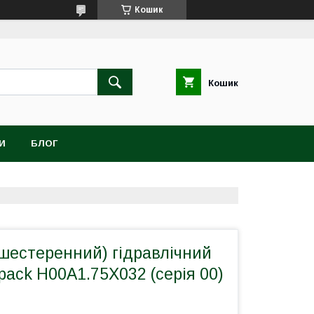
Кошик
Кошик
И
БЛОГ
шестеренний) гідравлічний
pack H00A1.75X032 (серія 00)