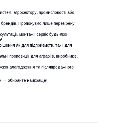
систем, агросектору, промисловості або
х брендів. Пропонуємо лише перевірену
сультації, монтаж і сервіс будь-якої
!
ішення як для підприємств, так і для
ьні пропозиції для аграріїв, виробників,
усконалагодження та післяпродажного
м — обирайте найкраще!