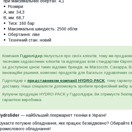
при максимальних обертах: 4,1
Розміри:
A, мм: 34,3
B, мм: 68,7
Тиск: 160 бар
Максимальна швидкість: 2500 об/хв
Обертання: ліве
Технічний стан: новий
Компанія
Гідролідер
піклується про своїх клієнтів, тому ми продаємо
тисячами задоволених клієнтів та відповідає всім стандартам Євро
за доступною ціною таких відомих брендів, як Marzocchi, Casappa, Bos
інноваційні рішення, комплекс продуктів для багатьох гідравлічних сис
Гідролідер є
представником компанії HYDRO-PACK
, тому гаранту
доставку. Наші спеціалісти допоможуть зробити професійний вибір а
Купуючи продукцію HYDRO-PACK у Гідролідери, Ви отримуєте безпере
гарантією виробника.
ydrolider
— найбільший гіпермаркет техніки в Україні!
укаєте потужне обладнання, яке працює безвідмовно? Обирайте
ромислового обладнання!