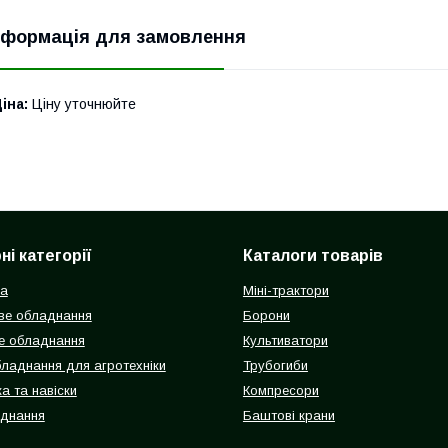
нформація для замовлення
іна:
Ціну уточнюйте
і категорії
Каталоги товарів
ка
Міні-трактори
ве обладнання
Борони
е обладнання
Культиватори
бладнання для агротехніки
Трубогиби
а та навіски
Компресори
аднання
Баштові крани