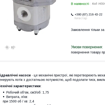
В наявності
Код:
H00A
+380 (67) 216-43-22
Київстар
Замовлення тільки з
повернення товару п
ідравлічні насоси
- це механічні пристрої, які перетворюють меха
енерують потік з достатньою потужністю, щоб подолати тиск, вик
ехнічні характеристики
:
Робочий об'єм, см3/об: 1,75
Витрата, л/хв:
при 1500 об / хв: 2,4