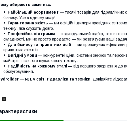
Чому обирають саме нас:
Найбільший асортимент
— тисячі товарів для гідравлічних 
бізнесу. Усе в одному місці!
Гарантована якість
— ми офіційні дилери провідних світови
техніку, яка служить довго.
Професійна підтримка
— індивідуальний підбір, технічні кон
складності. Ми не просто продаємо — ми розв’язуємо ваші задачі
Для бізнесу та приватних осіб
— ми пропонуємо ефективні р
приватних клієнтів.
Вигідні умови
— конкурентні ціни, системи знижок та персонал
майстрів і всіх, хто шукає якісну техніку.
Надійність на кожному етапі
— від першого звернення до п
обслуговування.
ydrolider — №1 у світі гідравліки та техніки.
Довіряйте лідера
арактеристики