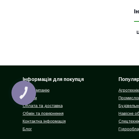
І
Ц
Інформація для покупця
Популярн
Про компанію
Агротехні
КНОПКА
ЗВ'ЯЗКУ
Відгуки
Промисло
Оплата та доставка
Будівельн
Обмін та повернення
Навісне о
Контактна інформація
Спецтехнік
Блог
Гідрообл