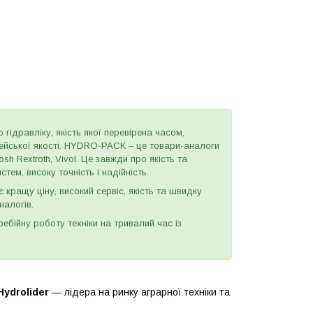
 гідравліку, якість якої перевірена часом,
пейської якості. HYDRO-PACK – це товари-аналоги
h Rextroth, Vivol. Це завжди про якість та
тем, високу точність і надійність.
є кращу ціну, високий сервіс, якість та швидку
налогів.
бійну роботу техніки на тривалий час із
Hydrolider
— лідера на ринку аграрної техніки та