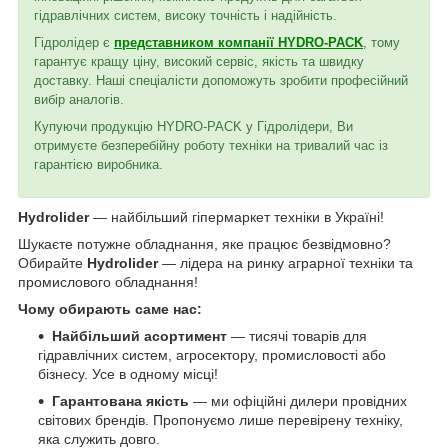
гідравлічних систем, високу точність і надійність.
Гідролідер є
представником компанії HYDRO-PACK
, тому
гарантує кращу ціну, високий сервіс, якість та швидку
доставку. Наші спеціалісти допоможуть зробити професійний
вибір аналогів.
Купуючи продукцію HYDRO-PACK у Гідролідери, Ви
отримуєте безперебійну роботу техніки на тривалий час із
гарантією виробника.
Hydrolider
— найбільший гіпермаркет техніки в Україні!
Шукаєте потужне обладнання, яке працює безвідмовно?
Обирайте
Hydrolider
— лідера на ринку аграрної техніки та
промислового обладнання!
Чому обирають саме нас:
Найбільший асортимент
— тисячі товарів для
гідравлічних систем, агросектору, промисловості або
бізнесу. Усе в одному місці!
Гарантована якість
— ми офіційні дилери провідних
світових брендів. Пропонуємо лише перевірену техніку,
яка служить довго.