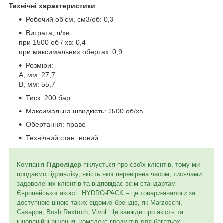
Технічні характеристики
:
Робочий об'єм, см3/об: 0,3
Витрата, л/хв:
при 1500 об / хв: 0,4
при максимальних обертах: 0,9
Розміри:
A, мм: 27,7
B, мм: 55,7
Тиск: 200 бар
Максимальна швидкість: 3500 об/хв
Обертання: праве
Технічний стан: новий
Компанія
Гідролідер
піклується про своїх клієнтів, тому ми
продаємо гідравліку, якість якої перевірена часом, тисячами
задоволених клієнтів та відповідає всім стандартам
Європейської якості. HYDRO-PACK – це товари-аналоги за
доступною ціною таких відомих брендів, як Marzocchi,
Casappa, Bosh Rextroth, Vivol. Це завжди про якість та
інноваційні рішення, комплекс продуктів для багатьох