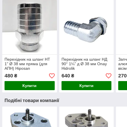
Перехідник на шланг НТ
Перехідник на шланг НД
Запч
1" Ø 38 мм пряма (для
90° 1¼” д Ø 38 мм Onay
алюм
АПН) Hiposan
Hidrolik
вісі
Maki
480
640
270
₴
₴
Купити
Купити
Подібні товари компанії