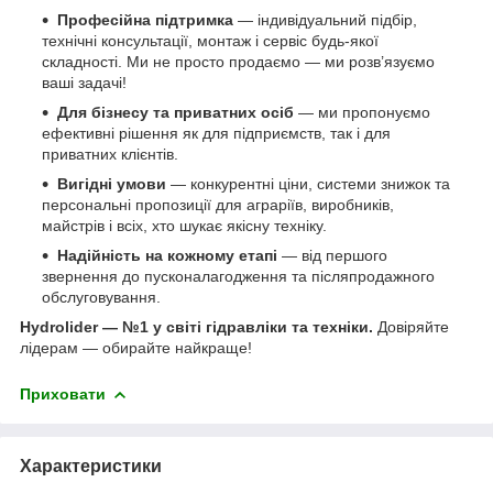
Професійна підтримка
— індивідуальний підбір,
технічні консультації, монтаж і сервіс будь-якої
складності. Ми не просто продаємо — ми розв’язуємо
ваші задачі!
Для бізнесу та приватних осіб
— ми пропонуємо
ефективні рішення як для підприємств, так і для
приватних клієнтів.
Вигідні умови
— конкурентні ціни, системи знижок та
персональні пропозиції для аграріїв, виробників,
майстрів і всіх, хто шукає якісну техніку.
Надійність на кожному етапі
— від першого
звернення до пусконалагодження та післяпродажного
обслуговування.
Hydrolider — №1 у світі гідравліки та техніки.
Довіряйте
лідерам — обирайте найкраще!
Приховати
Характеристики