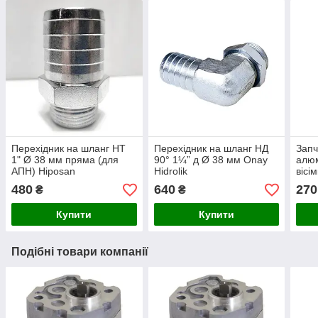
Перехідник на шланг НТ
Перехідник на шланг НД
Запч
1" Ø 38 мм пряма (для
90° 1¼” д Ø 38 мм Onay
алюм
АПН) Hiposan
Hidrolik
вісі
Maki
480
640
270
₴
₴
Купити
Купити
Подібні товари компанії