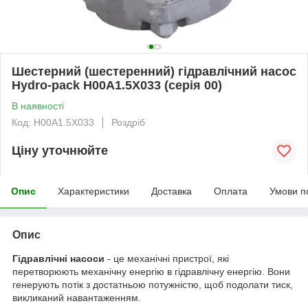
Шестерний (шестеренний) гідравлічний насос
Hydro-pack H00A1.5X033 (серія 00)
В наявності
Код: H00A1.5X033
Роздріб
Ціну уточнюйте
Опис
Характеристики
Доставка
Оплата
Умови п
Опис
Гідравлічні насоси
- це механічні пристрої, які
перетворюють механічну енергію в гідравлічну енергію. Вони
генерують потік з достатньою потужністю, щоб подолати тиск,
викликаний навантаженням.