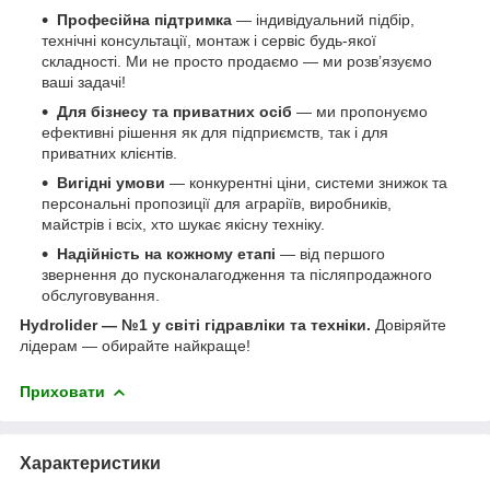
Професійна підтримка
— індивідуальний підбір,
технічні консультації, монтаж і сервіс будь-якої
складності. Ми не просто продаємо — ми розв’язуємо
ваші задачі!
Для бізнесу та приватних осіб
— ми пропонуємо
ефективні рішення як для підприємств, так і для
приватних клієнтів.
Вигідні умови
— конкурентні ціни, системи знижок та
персональні пропозиції для аграріїв, виробників,
майстрів і всіх, хто шукає якісну техніку.
Надійність на кожному етапі
— від першого
звернення до пусконалагодження та післяпродажного
обслуговування.
Hydrolider — №1 у світі гідравліки та техніки.
Довіряйте
лідерам — обирайте найкраще!
Приховати
Характеристики