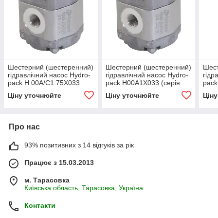
Шестерний (шестеренний)
Шестерний (шестеренний)
Шест
гідравлічний насос Hydro-
гідравлічний насос Hydro-
гідр
pack H 00A/C1.75X033
pack H00A1X033 (серія
pack
(серія 00)
00)
(сер
Ціну уточнюйте
Ціну уточнюйте
Цін
Про нас
93% позитивних з 14 відгуків за рік
Працює з 15.03.2013
м. Тарасовка
Київська область, Тарасовка, Україна
Контакти