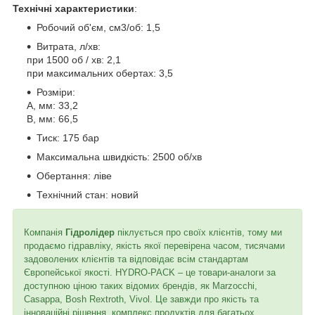
Технічні характеристики
:
Робочий об'єм, см3/об: 1,5
Витрата, л/хв:
при 1500 об / хв: 2,1
при максимальних обертах: 3,5
Розміри:
A, мм: 33,2
B, мм: 66,5
Тиск: 175 бар
Максимальна швидкість: 2500 об/хв
Обертання: ліве
Технічний стан: новий
Компанія
Гідролідер
піклується про своїх клієнтів, тому ми
продаємо гідравліку, якість якої перевірена часом, тисячами
задоволених клієнтів та відповідає всім стандартам
Європейської якості. HYDRO-PACK – це товари-аналоги за
доступною ціною таких відомих брендів, як Marzocchi,
Casappa, Bosh Rextroth, Vivol. Це завжди про якість та
інноваційні рішення, комплекс продуктів для багатьох