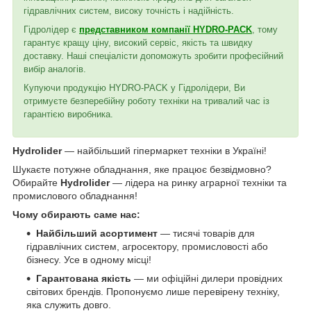
гідравлічних систем, високу точність і надійність.
Гідролідер є
представником компанії HYDRO-PACK
, тому
гарантує кращу ціну, високий сервіс, якість та швидку
доставку. Наші спеціалісти допоможуть зробити професійний
вибір аналогів.
Купуючи продукцію HYDRO-PACK у Гідролідери, Ви
отримуєте безперебійну роботу техніки на тривалий час із
гарантією виробника.
Hydrolider
— найбільший гіпермаркет техніки в Україні!
Шукаєте потужне обладнання, яке працює безвідмовно?
Обирайте
Hydrolider
— лідера на ринку аграрної техніки та
промислового обладнання!
Чому обирають саме нас:
Найбільший асортимент
— тисячі товарів для
гідравлічних систем, агросектору, промисловості або
бізнесу. Усе в одному місці!
Гарантована якість
— ми офіційні дилери провідних
світових брендів. Пропонуємо лише перевірену техніку,
яка служить довго.