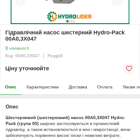
Гідравлічний насос шестерний Hydro-Pack
00A0,3X047
В наявності
Код: 00A0,3X047
Роздріб
Ціну уточнюйте
Опис
Характеристики
Доставка
Оплата
Умови п
Опис
Шестерневий (шестеренний) насос 00A0,3X047 Hydro-
Pack
(група 00)
широко застосовуються в промисловій
гідравліці, а також встановлюються в міні і мікростанції, вони
забезпечують порівняно високі тиски і невеликі витрати,