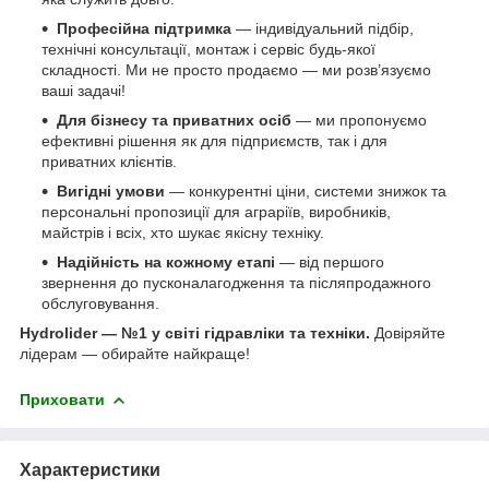
Професійна підтримка
— індивідуальний підбір,
технічні консультації, монтаж і сервіс будь-якої
складності. Ми не просто продаємо — ми розв’язуємо
ваші задачі!
Для бізнесу та приватних осіб
— ми пропонуємо
ефективні рішення як для підприємств, так і для
приватних клієнтів.
Вигідні умови
— конкурентні ціни, системи знижок та
персональні пропозиції для аграріїв, виробників,
майстрів і всіх, хто шукає якісну техніку.
Надійність на кожному етапі
— від першого
звернення до пусконалагодження та післяпродажного
обслуговування.
Hydrolider — №1 у світі гідравліки та техніки.
Довіряйте
лідерам — обирайте найкраще!
Приховати
Характеристики