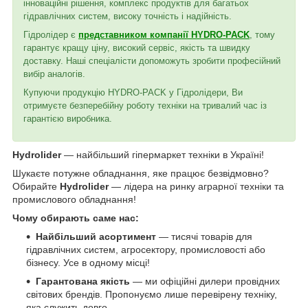
інноваційні рішення, комплекс продуктів для багатьох
гідравлічних систем, високу точність і надійність.
Гідролідер є
представником компанії HYDRO-PACK
, тому
гарантує кращу ціну, високий сервіс, якість та швидку
доставку. Наші спеціалісти допоможуть зробити професійний
вибір аналогів.
Купуючи продукцію HYDRO-PACK у Гідролідери, Ви
отримуєте безперебійну роботу техніки на тривалий час із
гарантією виробника.
Hydrolider
— найбільший гіпермаркет техніки в Україні!
Шукаєте потужне обладнання, яке працює безвідмовно?
Обирайте
Hydrolider
— лідера на ринку аграрної техніки та
промислового обладнання!
Чому обирають саме нас:
Найбільший асортимент
— тисячі товарів для
гідравлічних систем, агросектору, промисловості або
бізнесу. Усе в одному місці!
Гарантована якість
— ми офіційні дилери провідних
світових брендів. Пропонуємо лише перевірену техніку,
яка служить довго.