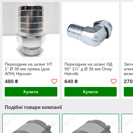
Перехідник на шланг НТ
Перехідник на шланг НД
Запч
1" Ø 38 мм пряма (для
90° 1¼” д Ø 38 мм Onay
алюм
АПН) Hiposan
Hidrolik
вісі
Maki
480
640
270
₴
₴
Купити
Купити
Подібні товари компанії