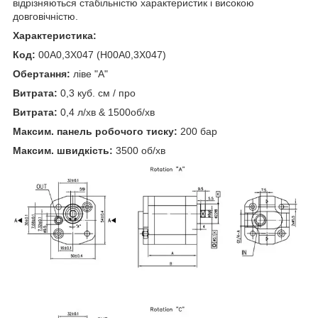
відрізняються стабільністю характеристик і високою
довговічністю.
Характеристика:
Код:
00A0,3X047 (H00A0,3X047)
Обертання:
ліве "А"
Витрата:
0,3 куб. см / про
Витрата:
0,4 л/хв & 1500об/хв
Максим. панель робочого тиску:
200 бар
Максим. швидкість:
3500 об/хв