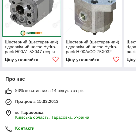
Шестерний (шестеренний)
Шестерний (шестеренний)
Шест
гідравлічний насос Hydro-
гідравлічний насос Hydro-
гідр
pack H00A1.5X047 (серія
pack H 00A/CO.75X032
pack
00)
(серія 00)
(сер
Ціну уточнюйте
Ціну уточнюйте
Цін
Про нас
93% позитивних з 14 відгуків за рік
Працює з 15.03.2013
м. Тарасовка
Київська область, Тарасовка, Україна
Контакти