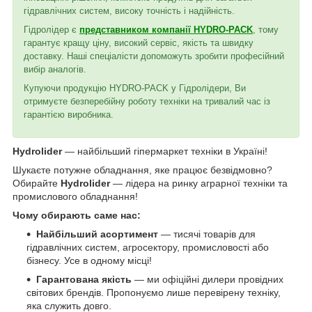
гідравлічних систем, високу точність і надійність.
Гідролідер є
представником компанії HYDRO-PACK
, тому
гарантує кращу ціну, високий сервіс, якість та швидку
доставку. Наші спеціалісти допоможуть зробити професійний
вибір аналогів.
Купуючи продукцію HYDRO-PACK у Гідролідери, Ви
отримуєте безперебійну роботу техніки на тривалий час із
гарантією виробника.
Hydrolider
— найбільший гіпермаркет техніки в Україні!
Шукаєте потужне обладнання, яке працює безвідмовно?
Обирайте
Hydrolider
— лідера на ринку аграрної техніки та
промислового обладнання!
Чому обирають саме нас:
Найбільший асортимент
— тисячі товарів для
гідравлічних систем, агросектору, промисловості або
бізнесу. Усе в одному місці!
Гарантована якість
— ми офіційні дилери провідних
світових брендів. Пропонуємо лише перевірену техніку,
яка служить довго.