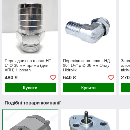
Перехідник на шланг НТ
Перехідник на шланг НД
Запч
1" Ø 38 мм пряма (для
90° 1¼” д Ø 38 мм Onay
алюм
АПН) Hiposan
Hidrolik
вісі
Maki
480
640
270
₴
₴
Купити
Купити
Подібні товари компанії