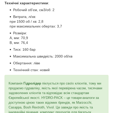
Технічні характеристики
:
Робочий об'єм, см3/об: 2
Витрата, л/хв:
при 1500 об / хв: 2,8
при максимальних обертах: 3,7
Розміри:
A, мм: 70,9
B, мм: 76,4
Тиск: 160 бар
Максимальна швидкість: 2000 об/хв
Обертання: ліве
Технічний стан: новий
Компанія
Гідролідер
піклується про своїх клієнтів, тому ми
продаємо гідравліку, якість якої перевірена часом, тисячами
задоволених клієнтів та відповідає всім стандартам
Європейської якості. HYDRO-PACK – це товари-аналоги за
доступною ціною таких відомих брендів, як Marzocchi,
Casappa, Bosh Rextroth, Vivol. Це завжди про якість та
інноваційні рішення, комплекс продуктів для багатьох