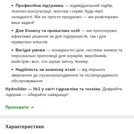
Професійна підтримка
— індивідуальний підбір,
технічні консультації, монтаж і сервіс будь-якої
складності. Ми не просто продаємо — ми розв’язуємо
ваші задачі!
Для бізнесу та приватних осіб
— ми пропонуємо
ефективні рішення як для підприємств, так і для
приватних клієнтів.
Вигідні умови
— конкурентні ціни, системи знижок та
персональні пропозиції для аграріїв, виробників,
майстрів і всіх, хто шукає якісну техніку.
Надійність на кожному етапі
— від першого
звернення до пусконалагодження та післяпродажного
обслуговування.
Hydrolider — №1 у світі гідравліки та техніки.
Довіряйте
лідерам — обирайте найкраще!
Приховати
Характеристики