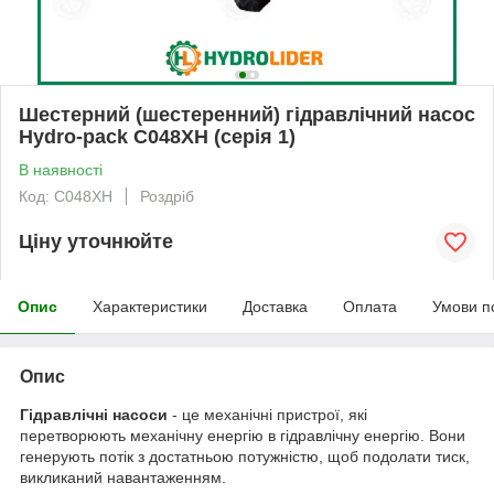
Шестерний (шестеренний) гідравлічний насос
Hydro-pack C048XH (серія 1)
В наявності
Код: C048XH
Роздріб
Ціну уточнюйте
Опис
Характеристики
Доставка
Оплата
Умови п
Опис
Гідравлічні насоси
- це механічні пристрої, які
перетворюють механічну енергію в гідравлічну енергію. Вони
генерують потік з достатньою потужністю, щоб подолати тиск,
викликаний навантаженням.