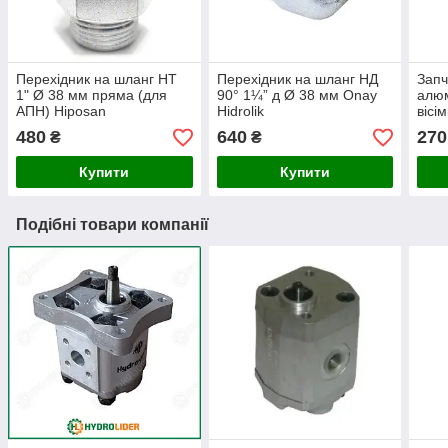
Перехідник на шланг НТ
Перехідник на шланг НД
Запч
1" Ø 38 мм пряма (для
90° 1¼” д Ø 38 мм Onay
алюм
АПН) Hiposan
Hidrolik
вісі
Maki
480
640
270
₴
₴
Купити
Купити
Подібні товари компанії