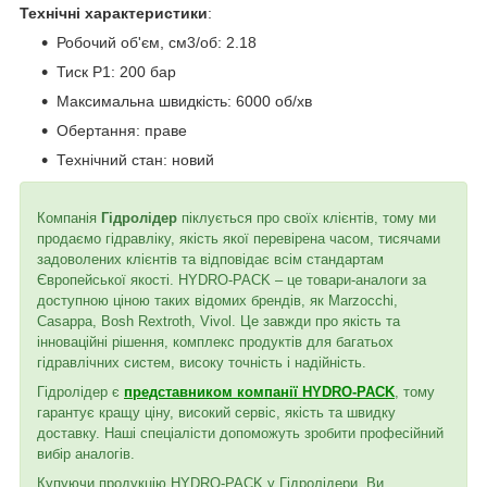
Технічні характеристики
:
Робочий об'єм, см3/об: 2.18
Тиск P1: 200 бар
Максимальна швидкість: 6000 об/хв
Обертання: праве
Технічний стан: новий
Компанія
Гідролідер
піклується про своїх клієнтів, тому ми
продаємо гідравліку, якість якої перевірена часом, тисячами
задоволених клієнтів та відповідає всім стандартам
Європейської якості. HYDRO-PACK – це товари-аналоги за
доступною ціною таких відомих брендів, як Marzocchi,
Casappa, Bosh Rextroth, Vivol. Це завжди про якість та
інноваційні рішення, комплекс продуктів для багатьох
гідравлічних систем, високу точність і надійність.
Гідролідер є
представником компанії HYDRO-PACK
, тому
гарантує кращу ціну, високий сервіс, якість та швидку
доставку. Наші спеціалісти допоможуть зробити професійний
вибір аналогів.
Купуючи продукцію HYDRO-PACK у Гідролідери, Ви