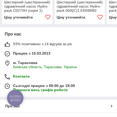
Шестерний (шестеренний)
Шестерний (шестеренний)
Шест
гідравлічний насос Hydro-
гідравлічний насос Hydro-
гідр
pack C027XH (серія 1)
pack 00A(C)1,5X048W2
pack
(серія 00)
Ціну уточнюйте
Ціну уточнюйте
Цін
Про нас
93% позитивних з 14 відгуків за рік
Працює з 15.03.2013
м. Тарасовка
Київська область, Тарасовка, Україна
Контакти
Сьогодні працює з 09:00 до 19:00
Показати весь графік роботи
КНОПКА
ЗВ'ЯЗКУ
Про нас