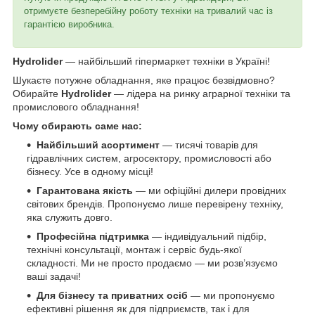
отримуєте безперебійну роботу техніки на тривалий час із
гарантією виробника.
Hydrolider
— найбільший гіпермаркет техніки в Україні!
Шукаєте потужне обладнання, яке працює безвідмовно?
Обирайте
Hydrolider
— лідера на ринку аграрної техніки та
промислового обладнання!
Чому обирають саме нас:
Найбільший асортимент
— тисячі товарів для
гідравлічних систем, агросектору, промисловості або
бізнесу. Усе в одному місці!
Гарантована якість
— ми офіційні дилери провідних
світових брендів. Пропонуємо лише перевірену техніку,
яка служить довго.
Професійна підтримка
— індивідуальний підбір,
технічні консультації, монтаж і сервіс будь-якої
складності. Ми не просто продаємо — ми розв’язуємо
ваші задачі!
Для бізнесу та приватних осіб
— ми пропонуємо
ефективні рішення як для підприємств, так і для