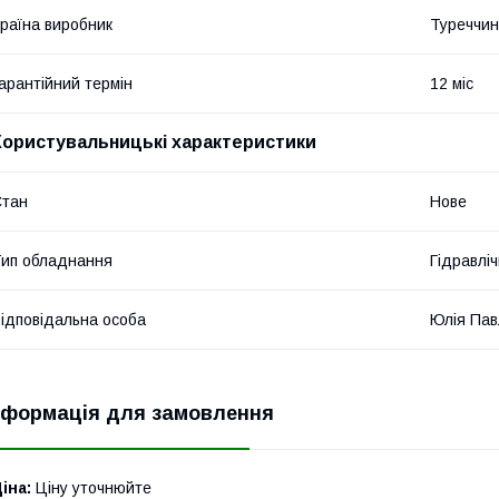
раїна виробник
Туреччи
арантійний термін
12 міс
Користувальницькі характеристики
Стан
Нове
ип обладнання
Гідравліч
ідповідальна особа
Юлія Пав
нформація для замовлення
іна:
Ціну уточнюйте