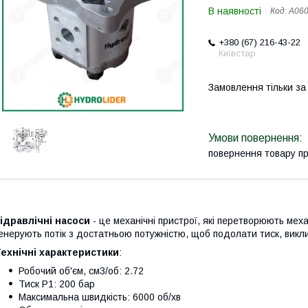
В наявності
Код:
A06
+380 (67) 216-43-22
Київстар
Замовлення тільки з
повернення товару п
ідравлічні насоси
- це механічні пристрої, які перетворюють меха
енерують потік з достатньою потужністю, щоб подолати тиск, вик
ехнічні характеристики
:
Робочий об'єм, см3/об: 2.72
Тиск P1: 200 бар
Максимальна швидкість: 6000 об/хв