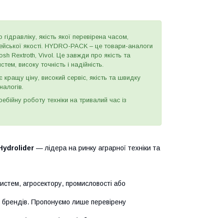
 гідравліку, якість якої перевірена часом,
пейської якості. HYDRO-PACK – це товари-аналоги
h Rextroth, Vivol. Це завжди про якість та
тем, високу точність і надійність.
є кращу ціну, високий сервіс, якість та швидку
налогів.
бійну роботу техніки на тривалий час із
Hydrolider
— лідера на ринку аграрної техніки та
систем, агросектору, промисловості або
х брендів. Пропонуємо лише перевірену