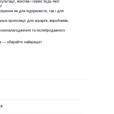
сультації, монтаж і сервіс будь-якої
!
ішення як для підприємств, так і для
ьні пропозиції для аграріїв, виробників,
усконалагодження та післяпродажного
м — обирайте найкраще!
ck