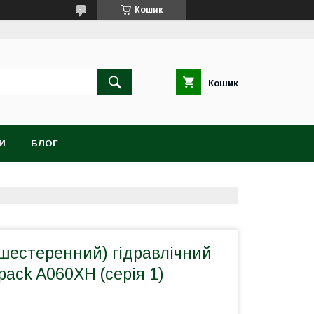
Кошик
Кошик
И
БЛОГ
шестеренний) гідравлічний
pack A060XH (серія 1)