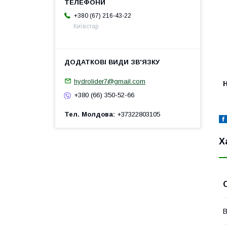
+380 (67) 216-43-22
Київстар
hydrolider7@gmail.com
H
+380 (66) 350-52-66
Тел. Молдова
+37322803105
Х
В