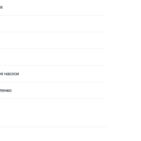
на
ні насоси
ленко