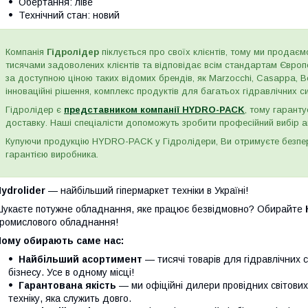
Обертання: ліве
Технічний стан: новий
Компанія
Гідролідер
піклується про своїх клієнтів, тому ми продаємо
тисячами задоволених клієнтів та відповідає всім стандартам Євро
за доступною ціною таких відомих брендів, як Marzocchi, Casappa, Bos
інноваційні рішення, комплекс продуктів для багатьох гідравлічних сис
Гідролідер є
представником компанії HYDRO-PACK
, тому гаранту
доставку. Наші спеціалісти допоможуть зробити професійний вибір а
Купуючи продукцію HYDRO-PACK у Гідролідери, Ви отримуєте безпере
гарантією виробника.
ydrolider
— найбільший гіпермаркет техніки в Україні!
укаєте потужне обладнання, яке працює безвідмовно? Обирайте
ромислового обладнання!
Чому обирають саме нас:
Найбільший асортимент
— тисячі товарів для гідравлічних 
бізнесу. Усе в одному місці!
Гарантована якість
— ми офіційні дилери провідних світови
техніку, яка служить довго.