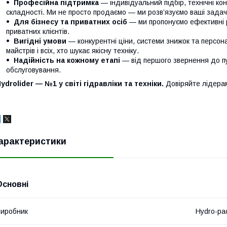
Професійна підтримка
— індивідуальний підбір, технічні кон
складності. Ми не просто продаємо — ми розв’язуємо ваші задачі
Для бізнесу та приватних осіб
— ми пропонуємо ефективні р
приватних клієнтів.
Вигідні умови
— конкурентні ціни, системи знижок та персонал
майстрів і всіх, хто шукає якісну техніку.
Надійність на кожному етапі
— від першого звернення до п
обслуговування.
ydrolider — №1 у світі гідравліки та техніки.
Довіряйте лідера
арактеристики
Основні
иробник
Hydro-pa