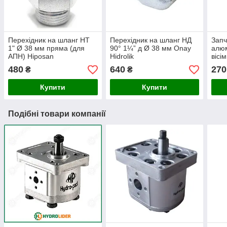
Перехідник на шланг НТ
Перехідник на шланг НД
Запч
1" Ø 38 мм пряма (для
90° 1¼” д Ø 38 мм Onay
алюм
АПН) Hiposan
Hidrolik
вісі
Maki
480
640
270
₴
₴
Купити
Купити
Подібні товари компанії