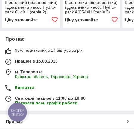
Шестерний (шестеренний)
Шестерний (шестеренний)
Шест
гідравлічний насос Hydro-
гідравлічний насос Hydro-
гідр
pack C14XH (серія 2)
pack A/C54XH (серія 3)
pack
Ціну уточнюйте
Ціну уточнюйте
Цін
Про нас
93% позитивних з 14 відгуків за рік
Працює з 15.03.2013
м. Тарасовка
Київська область, Тарасовка, Україна
Контакти
Сьогодні працює з 11:00 до 16:00
Показати весь графік роботи
КНОПКА
ЗВ'ЯЗКУ
Про нас