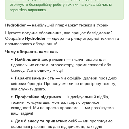
отримуєте безперебійну роботу техніки на тривалий час із
гарантією виробника.
Hydrolider
— найбільший гіпермаркет техніки в Україні!
Шукаєте потужне обладнання, яке працює безвідмовно?
Обирайте
Hydrolider
— лідера на ринку аграрної техніки та
промислового обладнання!
Чому обирають саме нас:
Найбільший асортимент
— тисячі товарів для
гідравлічних систем, агросектору, промисловості або
бізнесу. Усе в одному місці!
Гарантована якість
— ми офіційні дилери провідних
світових брендів. Пропонуємо лише перевірену техніку,
яка служить довго.
Професійна підтримка
— індивідуальний підбір,
технічні консультації, монтаж і сервіс будь-якої
складності. Ми не просто продаємо — ми розв’язуємо
ваші задачі!
Для бізнесу та приватних осіб
— ми пропонуємо
ефективні рішення як для підприємств, так і для