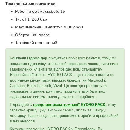
Технічні характеристики
:
Робочий об'єм, см3/об: 15
Тиск P1: 200 бар
Максимальна швидкість: 3000 об/хв
Обертання: праве
Технічний стан: новий
Компанія
Гідролідер
піклується про своїх клієнтів, тому ми
продаємо гідравліку, якість якої перевірена часом, тисячами
задоволених клієнтів та відповідає всім стандартам
Європейської якості. HYDRO-PACK – це товари-аналоги за
доступною ціною таких відомих брендів, як Marzocchi,
Casappa, Bosh Rextroth, Vivol. Це завжди про якість та
інноваційні рішення, комплекс продуктів для багатьох
гідравлічних систем, високу точність і надійність.
Гідролідер є
представником компанії HYDRO-PACK
, тому
гарантує кращу ціну, високий сервіс, якість та швидку
доставку. Наші спеціалісти допоможуть зробити професійний
вибір аналогів.
Купуючи продукцію HYDRO-PACK у Гідролідери, Ви