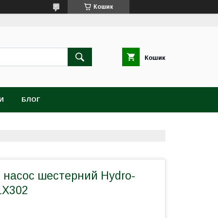
Кошик
Кошик
И
БЛОГ
й насос шестерний Hydro-
1X302