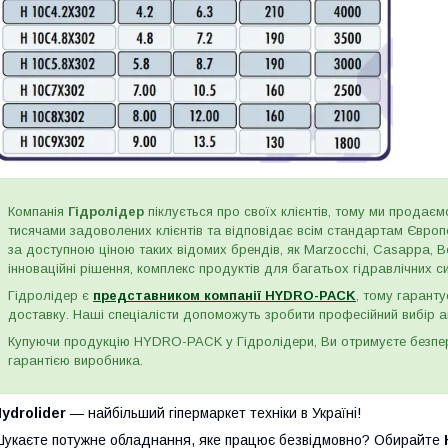
Компанія
Гідролідер
піклується про своїх клієнтів, тому ми продаємо
тисячами задоволених клієнтів та відповідає всім стандартам Євро
за доступною ціною таких відомих брендів, як Marzocchi, Casappa, Bos
інноваційні рішення, комплекс продуктів для багатьох гідравлічних сис
Гідролідер є
представником компанії HYDRO-PACK
, тому гаранту
доставку. Наші спеціалісти допоможуть зробити професійний вибір а
Купуючи продукцію HYDRO-PACK у Гідролідери, Ви отримуєте безпере
гарантією виробника.
ydrolider
— найбільший гіпермаркет техніки в Україні!
укаєте потужне обладнання, яке працює безвідмовно? Обирайте