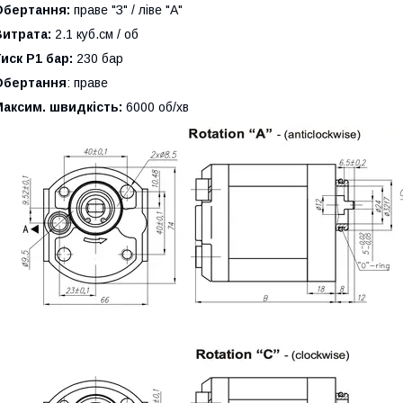
Обертання:
праве "З" / ліве "А"
Витрата:
2.1 куб.см / об
иск P1 бар:
230 бар
Обертання
: праве
аксим. швидкість:
6000 об/хв