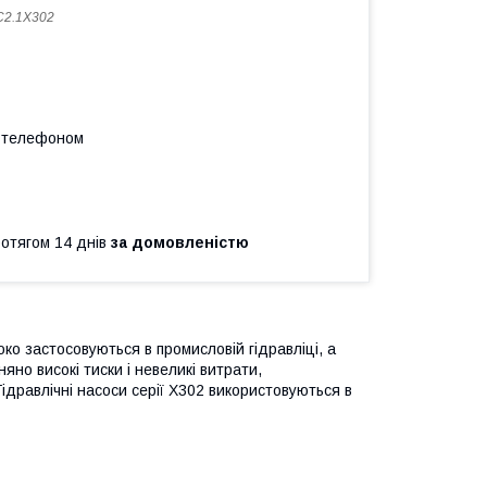
C2.1X302
а телефоном
ротягом 14 днів
за домовленістю
ко застосовуються в промисловій гідравліці, а
яно високі тиски і невеликі витрати,
Гідравлічні насоси серії X302 використовуються в