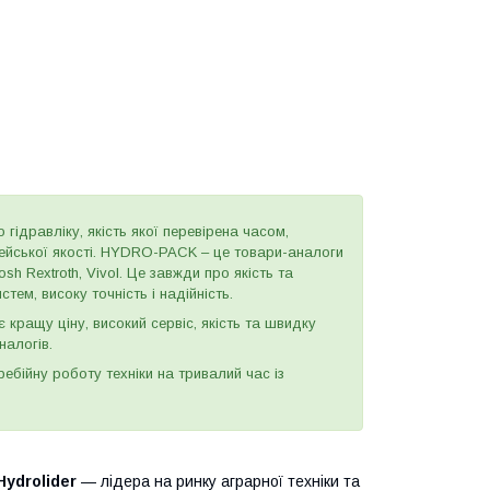
 гідравліку, якість якої перевірена часом,
пейської якості. HYDRO-PACK – це товари-аналоги
h Rextroth, Vivol. Це завжди про якість та
тем, високу точність і надійність.
є кращу ціну, високий сервіс, якість та швидку
налогів.
бійну роботу техніки на тривалий час із
Hydrolider
— лідера на ринку аграрної техніки та