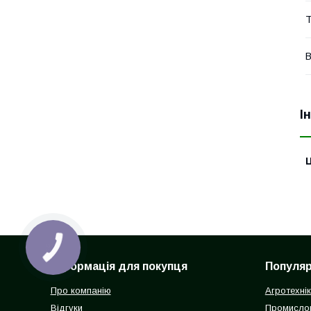
Т
В
І
Ц
Інформація для покупця
Популярн
Про компанію
Агротехні
Відгуки
Промисло