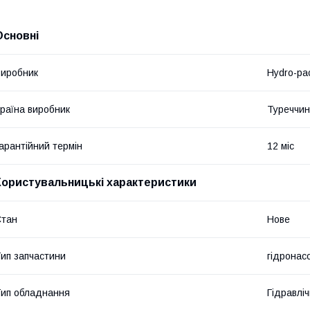
Основні
иробник
Hydro-pa
раїна виробник
Туреччи
арантійний термін
12 міс
Користувальницькі характеристики
Стан
Нове
ип запчастини
гідронас
ип обладнання
Гідравліч