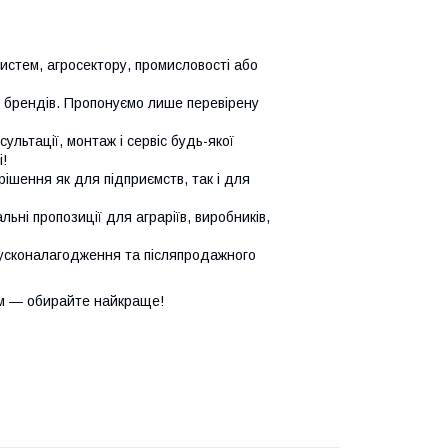
систем, агросектору, промисловості або
х брендів. Пропонуємо лише перевірену
сультації, монтаж і сервіс будь-якої
!
ішення як для підприємств, так і для
ьні пропозиції для аграріїв, виробників,
усконалагодження та післяпродажного
м — обирайте найкраще!