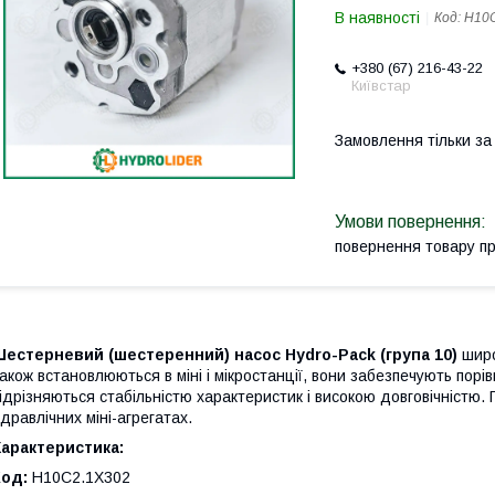
В наявності
Код:
H10
+380 (67) 216-43-22
Київстар
Замовлення тільки з
повернення товару п
Шестерневий (шестеренний) насос Hydro-Pack
(група 10)
широ
акож встановлюються в міні і мікростанції, вони забезпечують порівн
ідрізняються стабільністю характеристик і високою довговічністю. 
ідравлічних міні-агрегатах.
арактеристика:
Код:
H10C2.1X302