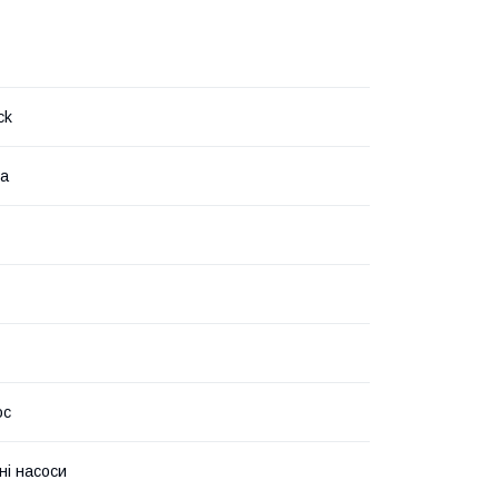
ck
на
ос
ні насоси