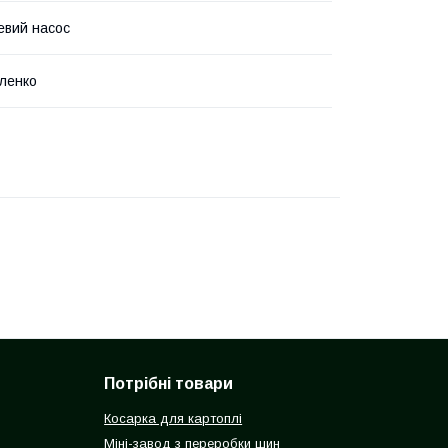
евий насос
ленко
Потрібні товари
Косарка для картоплі
Міні-завод з переробки шин