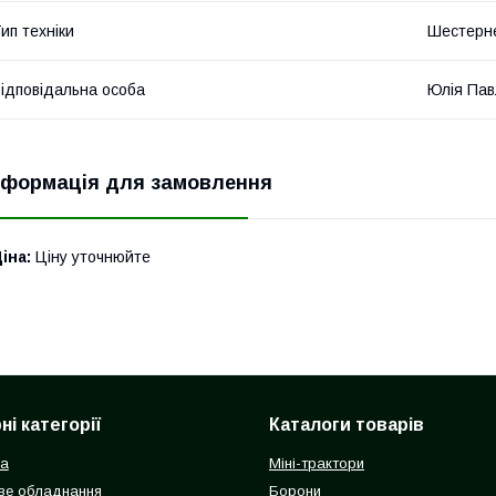
ип техніки
Шестерн
ідповідальна особа
Юлія Пав
нформація для замовлення
іна:
Ціну уточнюйте
і категорії
Каталоги товарів
ка
Міні-трактори
ве обладнання
Борони