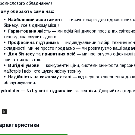
ромислового обладнання!
Чому обирають саме нас:
Найбільший асортимент
— тисячі товарів для гідравлічних 
бізнесу. Усе в одному місці!
Гарантована якість
— ми офіційні дилери провідних світови
техніку, яка служить довго.
Професійна підтримка
— індивідуальний підбір, технічні кон
складності. Ми не просто продаємо — ми розв’язуємо ваші задачі
Для бізнесу та приватних осіб
— ми пропонуємо ефективні р
приватних клієнтів.
Вигідні умови
— конкурентні ціни, системи знижок та персонал
майстрів і всіх, хто шукає якісну техніку.
Надійність на кожному етапі
— від першого звернення до п
обслуговування.
ydrolider — №1 у світі гідравліки та техніки.
Довіряйте лідера
арактеристики