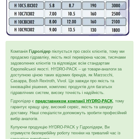
Компанія
Гідролідер
піклується про своїх клієнтів, тому ми
продаємо гідравліку, якість якої перевірена часом, тисячами
задоволених клієнтів та відповідає всім стандартам
Європейської якості. HYDRO-PACK – це товари-аналоги за
доступною ціною таких відомих брендів, як Marzocchi,
Casappa, Bosh Rextroth, Vivol. Це завжди про якість та
інноваційні рішення, комплекс продуктів для багатьох
гідравлічних систем, високу точність і надійність.
Гідролідер є
представником компанії HYDRO-PACK
, тому
гарантує кращу ціну, високий сервіс, якість та швидку
доставку. Наші спеціалісти допоможуть зробити професійний
вибір аналогів.
Купуючи продукцію HYDRO-PACK у Гідролідери, Ви
отримуєте безперебійну роботу техніки на тривалий час із
гарантією виробника.