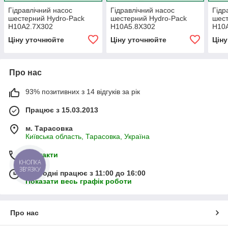
Гідравлічний насос
Гідравлічний насос
Гідр
шестерний Hydro-Pack
шестерний Hydro-Pack
шест
H10A2.7X302
H10A5.8X302
H10
Ціну уточнюйте
Ціну уточнюйте
Цін
Про нас
93% позитивних з 14 відгуків за рік
Працює з 15.03.2013
м. Тарасовка
Київська область, Тарасовка, Україна
Контакти
КНОПКА
ЗВ'ЯЗКУ
Сьогодні працює з 11:00 до 16:00
Показати весь графік роботи
Про нас