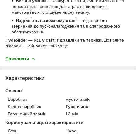
Вигідні умови
— конкурентні ціни, системи знижок та
персональні пропозиції для аграріїв, виробників,
майстрів і всіх, хто шукає якісну техніку.
Надійність на кожному етапі
— від першого
звернення до пусконалагодження та післяпродажного
обслуговування.
Hydrolider — №1 у світі гідравліки та техніки.
Довіряйте
лідерам — обирайте найкраще!
Приховати
Характеристики
Основні
Виробник
Hydro-pack
Країна виробник
Туреччина
Гарантійний термін
12 міс
Користувальницькі характеристики
Стан
Нове