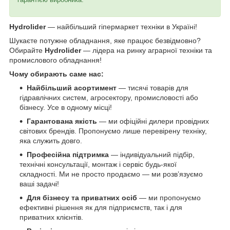
Hydrolider
— найбільший гіпермаркет техніки в Україні!
Шукаєте потужне обладнання, яке працює безвідмовно?
Обирайте
Hydrolider
— лідера на ринку аграрної техніки та
промислового обладнання!
Чому обирають саме нас:
Найбільший асортимент
— тисячі товарів для
гідравлічних систем, агросектору, промисловості або
бізнесу. Усе в одному місці!
Гарантована якість
— ми офіційні дилери провідних
світових брендів. Пропонуємо лише перевірену техніку,
яка служить довго.
Професійна підтримка
— індивідуальний підбір,
технічні консультації, монтаж і сервіс будь-якої
складності. Ми не просто продаємо — ми розв’язуємо
ваші задачі!
Для бізнесу та приватних осіб
— ми пропонуємо
ефективні рішення як для підприємств, так і для
приватних клієнтів.