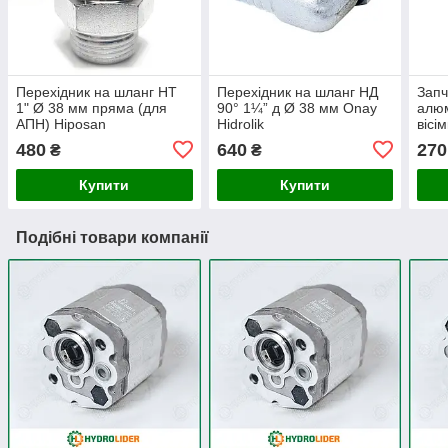
Перехідник на шланг НТ
Перехідник на шланг НД
Запч
1" Ø 38 мм пряма (для
90° 1¼” д Ø 38 мм Onay
алюм
АПН) Hiposan
Hidrolik
вісі
Maki
480
640
270
₴
₴
Купити
Купити
Подібні товари компанії