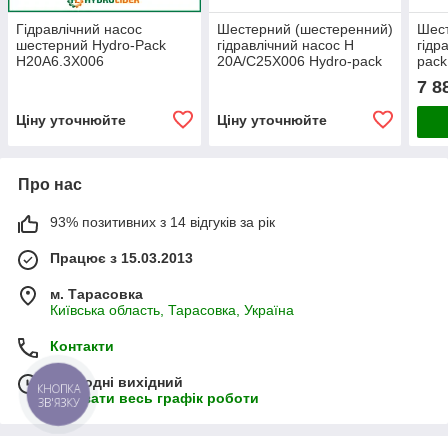
Гідравлічний насос
Шестерний (шестеренний)
Шест
шестерний Hydro-Pack
гідравлічний насос H
гідр
H20A6.3X006
20A/C25X006 Hydro-pack
pack
(сер
7 8
Ціну уточнюйте
Ціну уточнюйте
Про нас
93% позитивних з 14 відгуків за рік
Працює з 15.03.2013
м. Тарасовка
Київська область, Тарасовка, Україна
Контакти
Сьогодні вихідний
КНОПКА
Показати весь графік роботи
ЗВ'ЯЗКУ