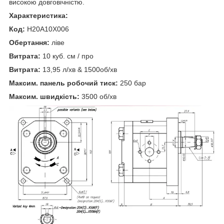
високою довговічністю.
Характеристика:
Код:
H20A10X006
Обертання:
ліве
Витрата:
10 куб. см / про
Витрата:
13,95 л/хв & 1500об/хв
Максим. панель робочий тиск:
250 бар
Максим. швидкість:
3500 об/хв