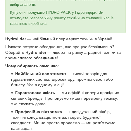
вибір аналогів.
Купуючи продукцію HYDRO-PACK у Гідролідери, Ви
отримуєте безперебійну роботу техніки на тривалий час із
гарантією виробника.
Hydrolider
— найбільший гіпермаркет техніки в Україні!
Шукаєте потужне обладнання, яке працює безвідмовно?
Обирайте
Hydrolider
— лідера на ринку аграрної техніки та
промислового обладнання!
Чому обирають саме нас:
Найбільший асортимент
— тисячі товарів для
гідравлічних систем, агросектору, промисловості або
бізнесу. Усе в одному місці!
Гарантована якість
— ми офіційні дилери провідних
світових брендів. Пропонуємо лише перевірену техніку,
яка служить довго.
Професійна підтримка
— індивідуальний підбір,
технічні консультації, монтаж і сервіс будь-якої
складності. Ми не просто продаємо — ми розв’язуємо
ваші задачі!