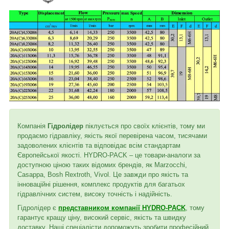
Компанія
Гідролідер
піклується про своїх клієнтів, тому ми
продаємо гідравліку, якість якої перевірена часом, тисячами
задоволених клієнтів та відповідає всім стандартам
Європейської якості. HYDRO-PACK – це товари-аналоги за
доступною ціною таких відомих брендів, як Marzocchi,
Casappa, Bosh Rextroth, Vivol. Це завжди про якість та
інноваційні рішення, комплекс продуктів для багатьох
гідравлічних систем, високу точність і надійність.
Гідролідер є
представником компанії HYDRO-PACK
, тому
гарантує кращу ціну, високий сервіс, якість та швидку
доставку. Наші спеціалісти допоможуть зробити професійний