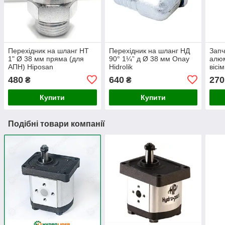
Перехідник на шланг НТ
Перехідник на шланг НД
Запч
1" Ø 38 мм пряма (для
90° 1¼” д Ø 38 мм Onay
алюм
АПН) Hiposan
Hidrolik
вісі
Maki
480
640
270
₴
₴
Купити
Купити
Подібні товари компанії