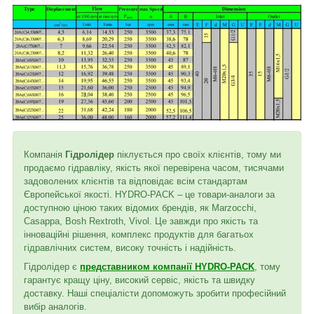
Компанія
Гідролідер
піклується про своїх клієнтів, тому ми
продаємо гідравліку, якість якої перевірена часом, тисячами
задоволених клієнтів та відповідає всім стандартам
Європейської якості. HYDRO-PACK – це товари-аналоги за
доступною ціною таких відомих брендів, як Marzocchi,
Casappa, Bosh Rextroth, Vivol. Це завжди про якість та
інноваційні рішення, комплекс продуктів для багатьох
гідравлічних систем, високу точність і надійність.
Гідролідер є
представником компанії HYDRO-PACK
, тому
гарантує кращу ціну, високий сервіс, якість та швидку
доставку. Наші спеціалісти допоможуть зробити професійний
вибір аналогів.