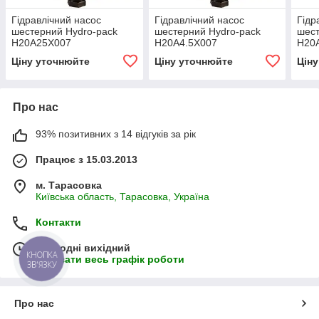
Гідравлічний насос
Гідравлічний насос
Гідр
шестерний Hydro-pack
шестерний Hydro-pack
шест
H20A25X007
H20A4.5X007
H20
Ціну уточнюйте
Ціну уточнюйте
Цін
Про нас
93% позитивних з 14 відгуків за рік
Працює з 15.03.2013
м. Тарасовка
Київська область, Тарасовка, Україна
Контакти
Сьогодні вихідний
КНОПКА
Показати весь графік роботи
ЗВ'ЯЗКУ
Про нас