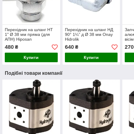
Перехідник на шланг НТ
Перехідник на шланг НД
Запч
1" Ø 38 мм пряма (для
90° 1¼” д Ø 38 мм Onay
алюм
АПН) Hiposan
Hidrolik
вісі
Maki
480
640
270
₴
₴
Купити
Купити
Подібні товари компанії