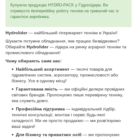
Купуючи продукцію HYDRO-PACK у Гідролідери, Ви
отримуєте безперебійну роботу техніки на тривалий час із
гарантією виробника.
Hydrolider
— найбільший гіпермаркет техніки в Україні!
Шукаєте потужне обладнання, яке працює безвідмовно?
Обирайте
Hydrolider
— лідера на ринку аграрної техніки та
промислового обладнання!
Чому обирають саме нас:
Найбільший асортимент
— тисячі товарів для
гідравлічних систем, агросектору, промисловості або
бізнесу. Усе в одному місці!
Гарантована якість
— ми офіційні дилери провідних
світових брендів. Пропонуємо лише перевірену техніку,
яка служить довго.
Професійна підтримка
— індивідуальний підбір,
технічні консультації, монтаж і сервіс будь-якої
складності. Ми не просто продаємо — ми розв’язуємо
ваші задачі!
Для бізнесу та приватних осіб
— ми пропонуємо