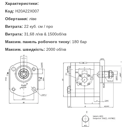
Характеристики:
Код:
H20A22X007
Обертання:
ліве
Витрата:
22 куб. см / про
Витрата:
31,68 л/хв & 1500об/хв
Максим. панель робочого тиску:
180 бар
Максим. швидкість:
2000 об/хв