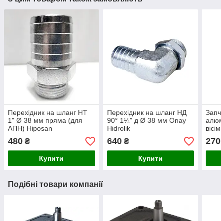
Перехідник на шланг НТ
Перехідник на шланг НД
Запч
1" Ø 38 мм пряма (для
90° 1¼” д Ø 38 мм Onay
алюм
АПН) Hiposan
Hidrolik
вісі
Maki
480
640
270
₴
₴
Купити
Купити
Подібні товари компанії