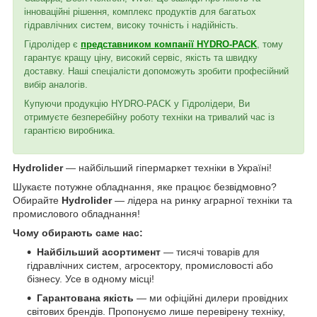
інноваційні рішення, комплекс продуктів для багатьох
гідравлічних систем, високу точність і надійність.
Гідролідер є
представником компанії HYDRO-PACK
, тому
гарантує кращу ціну, високий сервіс, якість та швидку
доставку. Наші спеціалісти допоможуть зробити професійний
вибір аналогів.
Купуючи продукцію HYDRO-PACK у Гідролідери, Ви
отримуєте безперебійну роботу техніки на тривалий час із
гарантією виробника.
Hydrolider
— найбільший гіпермаркет техніки в Україні!
Шукаєте потужне обладнання, яке працює безвідмовно?
Обирайте
Hydrolider
— лідера на ринку аграрної техніки та
промислового обладнання!
Чому обирають саме нас:
Найбільший асортимент
— тисячі товарів для
гідравлічних систем, агросектору, промисловості або
бізнесу. Усе в одному місці!
Гарантована якість
— ми офіційні дилери провідних
світових брендів. Пропонуємо лише перевірену техніку,