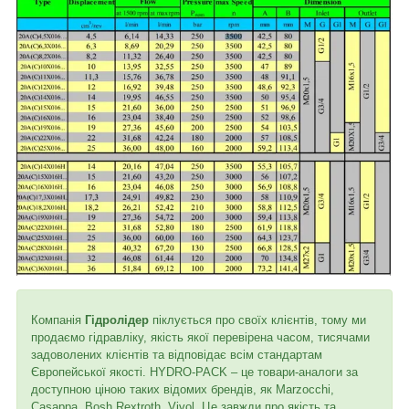
Компанія
Гідролідер
піклується про своїх клієнтів, тому ми
продаємо гідравліку, якість якої перевірена часом, тисячами
задоволених клієнтів та відповідає всім стандартам
Європейської якості. HYDRO-PACK – це товари-аналоги за
доступною ціною таких відомих брендів, як Marzocchi,
Casappa, Bosh Rextroth, Vivol. Це завжди про якість та