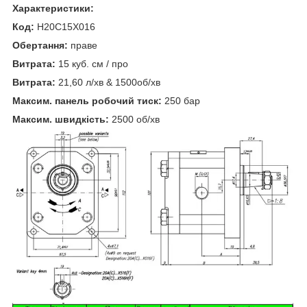
Характеристики:
Код:
H20C15X016
Обертання:
праве
Витрата:
15 куб. см / про
Витрата:
21,60 л/хв & 1500об/хв
Максим. панель робочий тиск:
250 бар
Максим. швидкість:
2500 об/хв