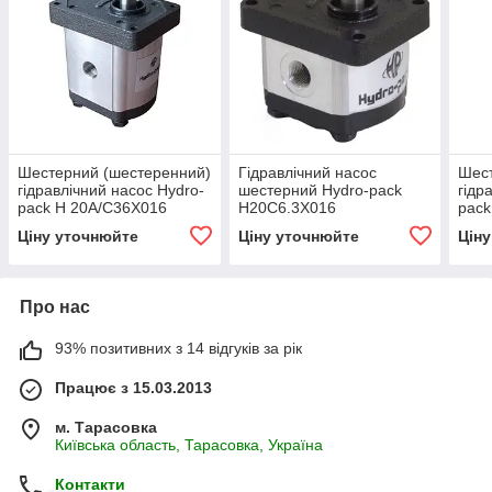
Шестерний (шестеренний)
Гідравлічний насос
Шест
гідравлічний насос Hydro-
шестерний Hydro-pack
гідр
pack H 20A/C36X016
H20C6.3X016
pack
(серія 20)
(сер
Ціну уточнюйте
Ціну уточнюйте
Цін
Про нас
93% позитивних з 14 відгуків за рік
Працює з 15.03.2013
м. Тарасовка
Київська область, Тарасовка, Україна
Контакти