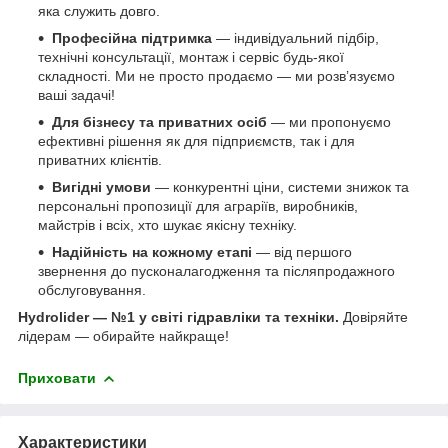
яка служить довго.
Професійна підтримка
— індивідуальний підбір,
технічні консультації, монтаж і сервіс будь-якої
складності. Ми не просто продаємо — ми розв’язуємо
ваші задачі!
Для бізнесу та приватних осіб
— ми пропонуємо
ефективні рішення як для підприємств, так і для
приватних клієнтів.
Вигідні умови
— конкурентні ціни, системи знижок та
персональні пропозиції для аграріїв, виробників,
майстрів і всіх, хто шукає якісну техніку.
Надійність на кожному етапі
— від першого
звернення до пусконалагодження та післяпродажного
обслуговування.
Hydrolider — №1 у світі гідравліки та техніки.
Довіряйте
лідерам — обирайте найкраще!
Приховати
Характеристики