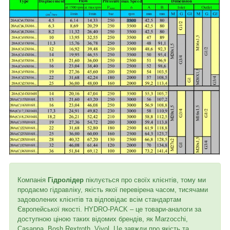
Компанія
Гідролідер
піклується про своїх клієнтів, тому ми
продаємо гідравліку, якість якої перевірена часом, тисячами
задоволених клієнтів та відповідає всім стандартам
Європейської якості. HYDRO-PACK – це товари-аналоги за
доступною ціною таких відомих брендів, як Marzocchi,
Casappa, Bosh Rextroth, Vivol. Це завжди про якість та