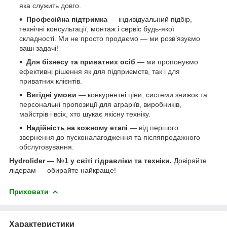
яка служить довго.
Професійна підтримка
— індивідуальний підбір,
технічні консультації, монтаж і сервіс будь-якої
складності. Ми не просто продаємо — ми розв’язуємо
ваші задачі!
Для бізнесу та приватних осіб
— ми пропонуємо
ефективні рішення як для підприємств, так і для
приватних клієнтів.
Вигідні умови
— конкурентні ціни, системи знижок та
персональні пропозиції для аграріїв, виробників,
майстрів і всіх, хто шукає якісну техніку.
Надійність на кожному етапі
— від першого
звернення до пусконалагодження та післяпродажного
обслуговування.
Hydrolider — №1 у світі гідравліки та техніки.
Довіряйте
лідерам — обирайте найкраще!
Приховати
Характеристики