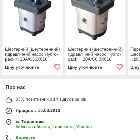
Шестерний (шестеренний)
Шестерний (шестеренний)
Гідр
гідравлічний насос Hydro-
гідравлічний насос Hydro-
шест
pack H 20A/C36X016
pack H 20A/C6.3X016
H20
(серія 20)
(серія 20)
Ціну уточнюйте
Ціну уточнюйте
Цін
Про нас
93% позитивних з 14 відгуків за рік
Працює з 15.03.2013
м. Тарасовка
Київська область, Тарасовка, Україна
Контакти