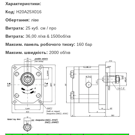
Характеристики:
Код:
H20A25X016
Обертання:
ліве
Витрата:
25 куб. см / про
Витрата:
36,00 л/хв & 1500об/хв
Максим. панель робочого тиску:
160 бар
Максим. швидкість:
2000 об/хв