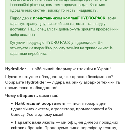
інноваційні рішення, комплекс продуктів для багатьох
гідравлічних систем, високу точність і надійність.
Гідролідер є
представником компанії HYDRO-PACK
, тому
гарантує кращу ціну, високий сервіс, якість та швидку
доставку. Наші спеціалісти допоможуть зробити професійний
вибір аналогів.
Купуючи продукцію HYDRO-PACK у Гідролідери, Ви
отримуєте безперебійну роботу техніки на тривалий час із
гарантією виробника.
Hydrolider
— найбільший гіпермаркет техніки в Україні!
Шукаєте потужне обладнання, яке працює безвідмовно?
Обирайте
Hydrolider
— лідера на ринку аграрної техніки та
промислового обладнання!
Чому обирають саме нас:
Найбільший асортимент
— тисячі товарів для
гідравлічних систем, агросектору, промисловості або
бізнесу. Усе в одному місці!
Гарантована якість
— ми офіційні дилери провідних
світових брендів. Пропонуємо лише перевірену техніку,