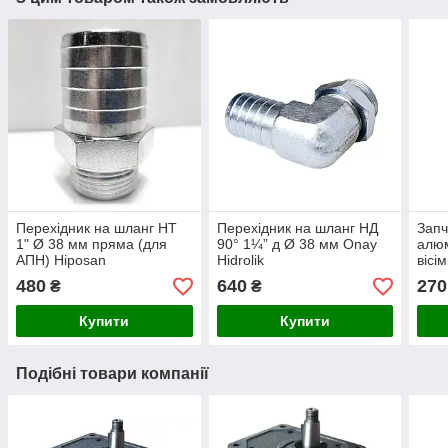
Перехідник на шланг НТ
Перехідник на шланг НД
Запч
1" Ø 38 мм пряма (для
90° 1¼” д Ø 38 мм Onay
алюм
АПН) Hiposan
Hidrolik
вісі
Maki
480
640
270
₴
₴
Купити
Купити
Подібні товари компанії