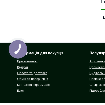
І
Ц
Інформація для покупця
Популярн
Про компанію
Агротехні
Відгуки
Промисло
Оплата та доставка
Будівельн
Обмін та повернення
Навісне о
Контактна інформація
Спецтехнік
Блог
Гідрообл