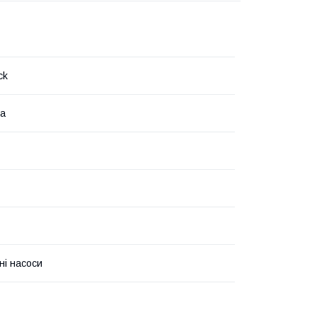
ck
на
ні насоси