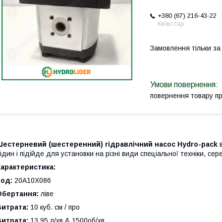
+380 (67) 216-43-22
Київстар
Замовлення тільки з
повернення товару п
Шестерневий (шестеренний) гідравлічний насос Hydro-pack
в
ідин і підійде для установки на різні види спеціальної техніки, се
арактеристика:
Код:
20A10X086
Обертання:
ліве
Витрата:
10 куб. см / про
Витрата:
13,95 л/хв & 1500об/хв