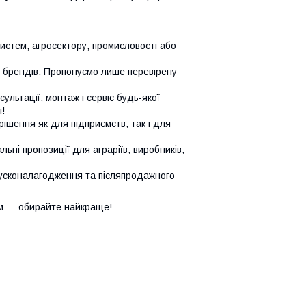
систем, агросектору, промисловості або
х брендів. Пропонуємо лише перевірену
сультації, монтаж і сервіс будь-якої
!
ішення як для підприємств, так і для
ьні пропозиції для аграріїв, виробників,
усконалагодження та післяпродажного
м — обирайте найкраще!