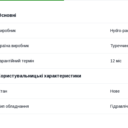
Основні
иробник
Hydro-pa
раїна виробник
Туреччи
арантійний термін
12 міс
Користувальницькі характеристики
Стан
Нове
ип обладнання
Гідравліч