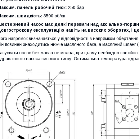
аксим. панель робочий тиск:
250 бар
аксим. швидкість:
3500 об/хв
Шестерневий насос має деякі переваги над аксіально-поршн
овгострокову експлуатацію навіть на високих оборотах, і це
ого напрямок визначається у відповідності з напрямком обертання
ін повинен знаходитись нижче масляного бака, а масляний шланг (р
апускати насос без масла не можна, при цьому необхідно постійно 
ідравлічного насоса високого тиску. Оптимальна температура гідра