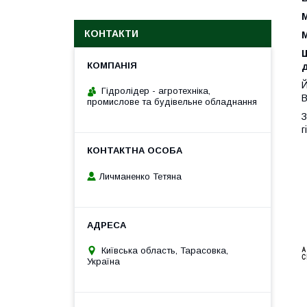
М
КОНТАКТИ
М
д
Й
Гідролідер - агротехніка,
В
промислове та будівельне обладнання
З
г
Личманенко Тетяна
Київська область, Тарасовка,
Україна