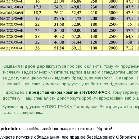
Компанія
Гідролідер
піклується про своїх клієнтів, тому ми продаємо
тисячами задоволених клієнтів та відповідає всім стандартам Євро
за доступною ціною таких відомих брендів, як Marzocchi, Casappa, Bos
інноваційні рішення, комплекс продуктів для багатьох гідравлічних сис
Гідролідер є
представником компанії HYDRO-PACK
, тому гаранту
доставку. Наші спеціалісти допоможуть зробити професійний вибір а
Купуючи продукцію HYDRO-PACK у Гідролідери, Ви отримуєте безпере
гарантією виробника.
ydrolider
— найбільший гіпермаркет техніки в Україні!
укаєте потужне обладнання, яке працює безвідмовно? Обирайте