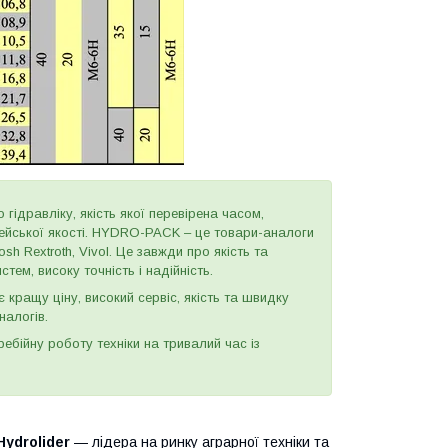
 гідравліку, якість якої перевірена часом,
пейської якості. HYDRO-PACK – це товари-аналоги
h Rextroth, Vivol. Це завжди про якість та
тем, високу точність і надійність.
є кращу ціну, високий сервіс, якість та швидку
налогів.
бійну роботу техніки на тривалий час із
Hydrolider
— лідера на ринку аграрної техніки та