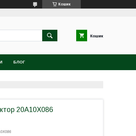
Кошик
Кошик
И
БЛОГ
актор 20A10X086
10X086