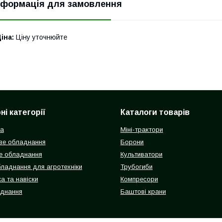
нформація для замовлення
іна:
Ціну уточнюйте
і категорії
Каталоги товарів
ка
Міні-трактори
ве обладнання
Борони
е обладнання
Культиватори
бладнання для агротехніки
Трубогиби
а та навіски
Компресори
аднання
Баштові крани