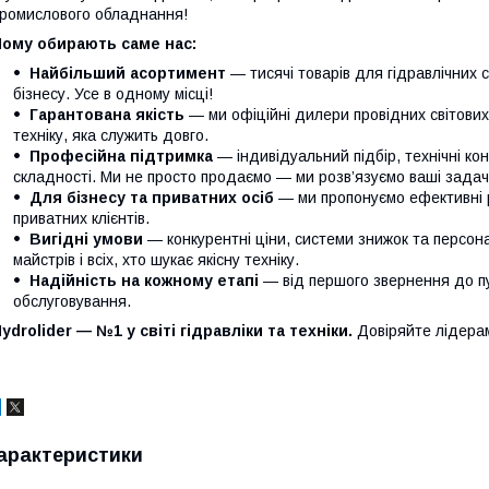
ромислового обладнання!
Чому обирають саме нас:
Найбільший асортимент
— тисячі товарів для гідравлічних 
бізнесу. Усе в одному місці!
Гарантована якість
— ми офіційні дилери провідних світови
техніку, яка служить довго.
Професійна підтримка
— індивідуальний підбір, технічні кон
складності. Ми не просто продаємо — ми розв’язуємо ваші задачі
Для бізнесу та приватних осіб
— ми пропонуємо ефективні р
приватних клієнтів.
Вигідні умови
— конкурентні ціни, системи знижок та персонал
майстрів і всіх, хто шукає якісну техніку.
Надійність на кожному етапі
— від першого звернення до п
обслуговування.
ydrolider — №1 у світі гідравліки та техніки.
Довіряйте лідера
арактеристики