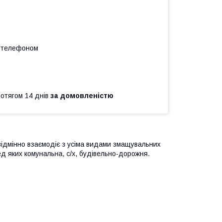
а телефоном
ротягом 14 днів
за домовленістю
ідмінно взаємодіє з усіма видами змащувальних
ред яких комунальна, с/х, будівельно-дорожня.