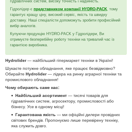
гідравлічних систем, високу точність і надійність.
Гідролідер є
представником компанії HYDRO-PACK
, тому
гарантує кращу ціну, високий сервіс, якість та швидку
доставку. Наші спеціалісти допоможуть зробити професійний
вибір аналогів.
Купуючи продукцію HYDRO-PACK у Гідролідери, Ви
отримуєте безперебійну роботу техніки на тривалий час із
гарантією виробника.
Hydrolider
— найбільший гіпермаркет техніки в Україні!
Шукаєте потужне обладнання, яке працює безвідмовно?
Обирайте
Hydrolider
— лідера на ринку аграрної техніки та
промислового обладнання!
Чому обирають саме нас:
Найбільший асортимент
— тисячі товарів для
гідравлічних систем, агросектору, промисловості або
бізнесу. Усе в одному місці!
Гарантована якість
— ми офіційні дилери провідних
світових брендів. Пропонуємо лише перевірену техніку,
яка служить довго.