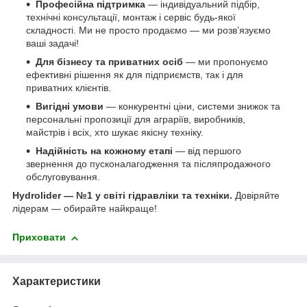
Професійна підтримка
— індивідуальний підбір,
технічні консультації, монтаж і сервіс будь-якої
складності. Ми не просто продаємо — ми розв’язуємо
ваші задачі!
Для бізнесу та приватних осіб
— ми пропонуємо
ефективні рішення як для підприємств, так і для
приватних клієнтів.
Вигідні умови
— конкурентні ціни, системи знижок та
персональні пропозиції для аграріїв, виробників,
майстрів і всіх, хто шукає якісну техніку.
Надійність на кожному етапі
— від першого
звернення до пусконалагодження та післяпродажного
обслуговування.
Hydrolider — №1 у світі гідравліки та техніки.
Довіряйте
лідерам — обирайте найкраще!
Приховати
Характеристики