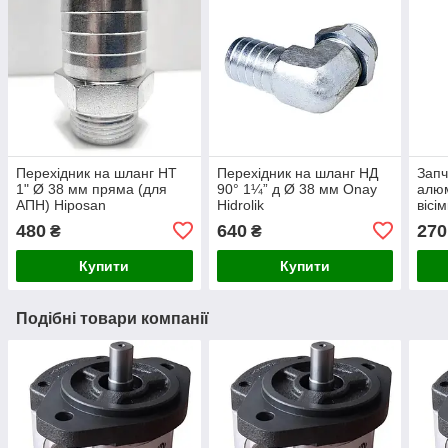
Перехідник на шланг НТ
Перехідник на шланг НД
Запч
1" Ø 38 мм пряма (для
90° 1¼” д Ø 38 мм Onay
алюм
АПН) Hiposan
Hidrolik
вісі
Maki
480
640
270
₴
₴
Купити
Купити
Подібні товари компанії