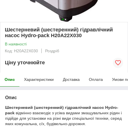
Шестерневий (шестеренний) гідравлічний
насос Hydro-pack H20A22X030
В наявності
Код: H20A22X030
Роздріб
Ціну уточнюйте
Опис
Характеристики
Доставка
Оплата
Умови п
Опис
Шестерневий (шестеренний) гідравлічний насос Hydro-
pack
відмінно взаємодіє з усіма видами змащувальних рідин і
підійде для установки на різні види спеціальної техніки, серед
яких комунальна, с/х, будівельно-дорожня.