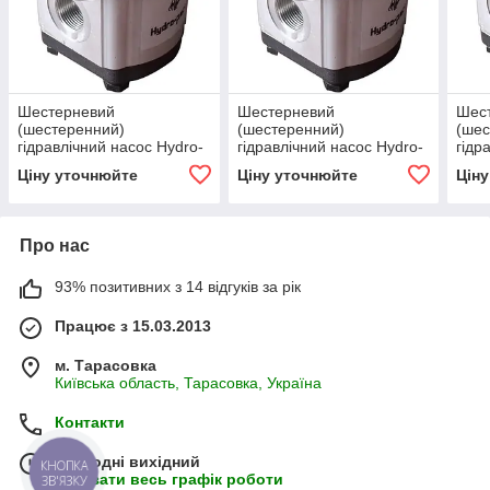
Шестерневий
Шестерневий
Шес
(шестеренний)
(шестеренний)
(шес
гідравлічний насос Hydro-
гідравлічний насос Hydro-
гідр
pack H20A14X030
pack H20A15X030
pac
Ціну уточнюйте
Ціну уточнюйте
Цін
Про нас
93% позитивних з 14 відгуків за рік
Працює з 15.03.2013
м. Тарасовка
Київська область, Тарасовка, Україна
Контакти
Сьогодні вихідний
КНОПКА
Показати весь графік роботи
ЗВ'ЯЗКУ