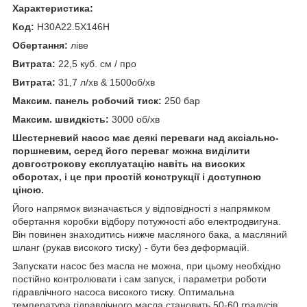
Характеристика:
Код:
H30A22.5X146H
Обертання:
ліве
Витрата:
22,5 куб. см / про
Витрата:
31,7 л/хв & 1500об/хв
Максим. панель робочий тиск:
250 бар
Максим. швидкість:
3000 об/хв
Шестерневий насос має деякі переваги над аксіально-
поршневим, серед його переваг можна виділити
довгострокову експлуатацію навіть на високих
оборотах, і це при простій конструкції і доступною
ціною.
Його напрямок визначається у відповідності з напрямком
обертання коробки відбору потужності або електродвигуна.
Він повинен знаходитись нижче масляного бака, а масляний
шланг (рукав високого тиску) - бути без деформацій.
Запускати насос без масла не можна, при цьому необхідно
постійно контролювати і сам запуск, і параметри роботи
гідравлічного насоса високого тиску. Оптимальна
температура гідравлічного масла становить 50-60 градусів.