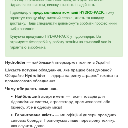
гідравлічних систем, високу точність і надійність.
Гідролідер є
представником компанії HYDRO-PACK
, тому
гарантує кращу ціну, високий сервіс, якість та швидку
доставку. Наші спеціалісти допоможуть зробити професійний
вибір аналогів.
Купуючи продукцію HYDRO-PACK у Гідролідери, Ви
отримуєте безперебійну роботу техніки на тривалий час із
гарантією виробника.
Hydrolider
— найбільший гіпермаркет техніки в Україні!
Шукаєте потужне обладнання, яке працює безвідмовно?
Обирайте
Hydrolider
— лідера на ринку аграрної техніки та
промислового обладнання!
Чому обирають саме нас:
Найбільший асортимент
— тисячі товарів для
гідравлічних систем, агросектору, промисловості або
бізнесу. Усе в одному місці!
Гарантована якість
— ми офіційні дилери провідних
світових брендів. Пропонуємо лише перевірену техніку,
яка служить довго.