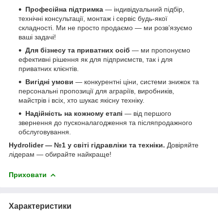
Професійна підтримка
— індивідуальний підбір,
технічні консультації, монтаж і сервіс будь-якої
складності. Ми не просто продаємо — ми розв’язуємо
ваші задачі!
Для бізнесу та приватних осіб
— ми пропонуємо
ефективні рішення як для підприємств, так і для
приватних клієнтів.
Вигідні умови
— конкурентні ціни, системи знижок та
персональні пропозиції для аграріїв, виробників,
майстрів і всіх, хто шукає якісну техніку.
Надійність на кожному етапі
— від першого
звернення до пусконалагодження та післяпродажного
обслуговування.
Hydrolider — №1 у світі гідравліки та техніки.
Довіряйте
лідерам — обирайте найкраще!
Приховати
Характеристики