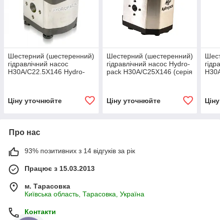
Шестерний (шестеренний)
Шестерний (шестеренний)
Шест
гідравлічний насос
гідравлічний насос Hydro-
гідр
H30A/C22.5X146 Hydro-
pack H30A/C25X146 (серія
H30A
pack
30)
pack
Ціну уточнюйте
Ціну уточнюйте
Цін
Про нас
93% позитивних з 14 відгуків за рік
Працює з 15.03.2013
м. Тарасовка
Київська область, Тарасовка, Україна
Контакти