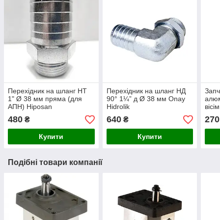
Перехідник на шланг НТ
Перехідник на шланг НД
Запч
1" Ø 38 мм пряма (для
90° 1¼” д Ø 38 мм Onay
алюм
АПН) Hiposan
Hidrolik
вісі
Maki
480
640
270
₴
₴
Купити
Купити
Подібні товари компанії