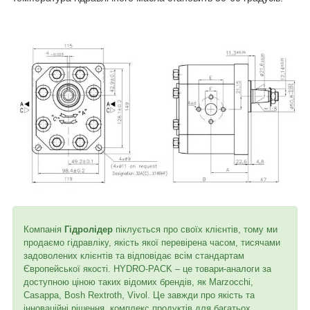
Компанія
Гідролідер
піклується про своїх клієнтів, тому ми
продаємо гідравліку, якість якої перевірена часом, тисячами
задоволених клієнтів та відповідає всім стандартам
Європейської якості. HYDRO-PACK – це товари-аналоги за
доступною ціною таких відомих брендів, як Marzocchi,
Casappa, Bosh Rextroth, Vivol. Це завжди про якість та
інноваційні рішення, комплекс продуктів для багатьох