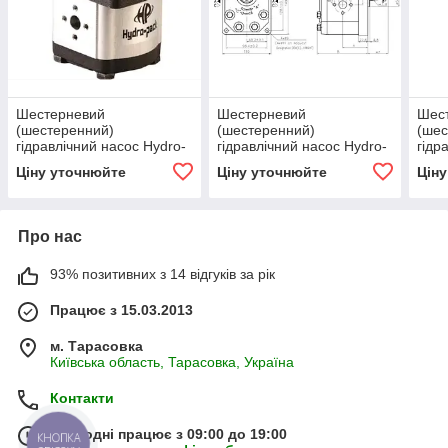
Шестерневий
Шестерневий
Шес
(шестеренний)
(шестеренний)
(шес
гідравлічний насос Hydro-
гідравлічний насос Hydro-
гідр
pack H30C32X146
pack H30A46X146H
pac
Ціну уточнюйте
Ціну уточнюйте
Цін
Про нас
93% позитивних з 14 відгуків за рік
Працює з 15.03.2013
м. Тарасовка
Київська область, Тарасовка, Україна
Контакти
Сьогодні працює з 09:00 до 19:00
КНОПКА