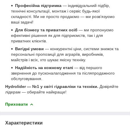
Професійна підтримка
— індивідуальний підбір,
технічні консультації, монтаж і сервіс будь-якої
складності. Ми не просто продаємо — ми розв’язуємо
ваші задачі!
Для бізнесу та приватних осіб
— ми пропонуємо
ефективні рішення як для підприємств, так і для
приватних клієнтів.
Вигідні умови
— конкурентні ціни, системи знижок та
персональні пропозиції для аграріїв, виробників,
майстрів і всіх, хто шукає якісну техніку.
Надійність на кожному етапі
— від першого
звернення до пусконалагодження та післяпродажного
обслуговування.
Hydrolider — №1 у світі гідравліки та техніки.
Довіряйте
лідерам — обирайте найкраще!
Приховати
Характеристики