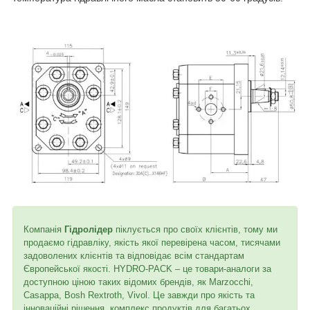
Компанія
Гідролідер
піклується про своїх клієнтів, тому ми
продаємо гідравліку, якість якої перевірена часом, тисячами
задоволених клієнтів та відповідає всім стандартам
Європейської якості. HYDRO-PACK – це товари-аналоги за
доступною ціною таких відомих брендів, як Marzocchi,
Casappa, Bosh Rextroth, Vivol. Це завжди про якість та
інноваційні рішення, комплекс продуктів для багатьох