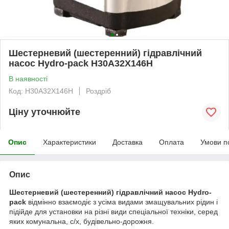
Шестерневий (шестеренний) гідравлічний
насос Hydro-pack H30A32X146H
В наявності
Код: H30A32X146H
Роздріб
Ціну уточнюйте
Опис
Характеристики
Доставка
Оплата
Умови п
Опис
Шестерневий (шестеренний) гідравлічний насос Hydro-
pack
відмінно взаємодіє з усіма видами змащувальних рідин і
підійде для установки на різні види спеціальної техніки, серед
яких комунальна, с/х, будівельно-дорожня.