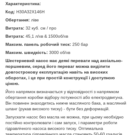
Характеристика:
Код:
H30A32X146H
Обертання:
ліве
Витрата:
32 куб. см / про
Витрата:
45,1 л/хв & 1500об/хв
Максим. панель робочий тиск:
250 бар
Максим. швидкість:
3000 об/хв
Шестерневий насос має деякі переваги над аксіально-
поршневим, серед його переваг можна виділити
довгострокову експлуатацію навіть на високих
оборотах, і це при простій конструкції і доступною
ціною.
Його напрямок визначається у відповідності з напрямком
обертання коробки відбору потужності або електродвигуна.
Він повинен знаходитись нижче масляного бака, а масляний
шланг (рукав високого тиску) - бути без деформацій.
Запускати насос без масла не можна, при цьому необхідно
постійно контролювати і сам запуск, і параметри роботи
гідравлічного насоса високого тиску. Оптимальна
температура гідравлічного масла становить 50-60 градусів.