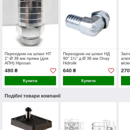
Перехідник на шланг НТ
Перехідник на шланг НД
Запч
1" Ø 38 мм пряма (для
90° 1¼” д Ø 38 мм Onay
алюм
АПН) Hiposan
Hidrolik
вісі
Maki
480
640
270
₴
₴
Купити
Купити
Подібні товари компанії