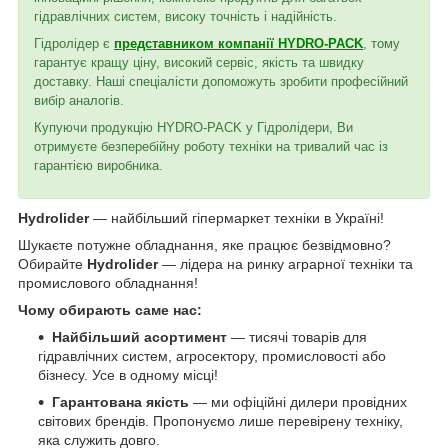
гідравлічних систем, високу точність і надійність.
Гідролідер є
представником компанії HYDRO-PACK
, тому
гарантує кращу ціну, високий сервіс, якість та швидку
доставку. Наші спеціалісти допоможуть зробити професійний
вибір аналогів.
Купуючи продукцію HYDRO-PACK у Гідролідери, Ви
отримуєте безперебійну роботу техніки на тривалий час із
гарантією виробника.
Hydrolider
— найбільший гіпермаркет техніки в Україні!
Шукаєте потужне обладнання, яке працює безвідмовно?
Обирайте
Hydrolider
— лідера на ринку аграрної техніки та
промислового обладнання!
Чому обирають саме нас:
Найбільший асортимент
— тисячі товарів для
гідравлічних систем, агросектору, промисловості або
бізнесу. Усе в одному місці!
Гарантована якість
— ми офіційні дилери провідних
світових брендів. Пропонуємо лише перевірену техніку,
яка служить довго.