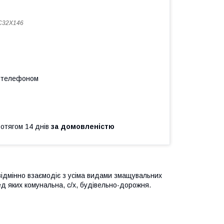
C32X146
а телефоном
ротягом 14 днів
за домовленістю
ідмінно взаємодіє з усіма видами змащувальних
ред яких комунальна, с/х, будівельно-дорожня.