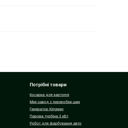
Потрібні товари
Косарка для картоплі
Міні-завод з переробки шин
Генератор Kingway
Парова турбіна 3 кВт
Робот для фарбування авто