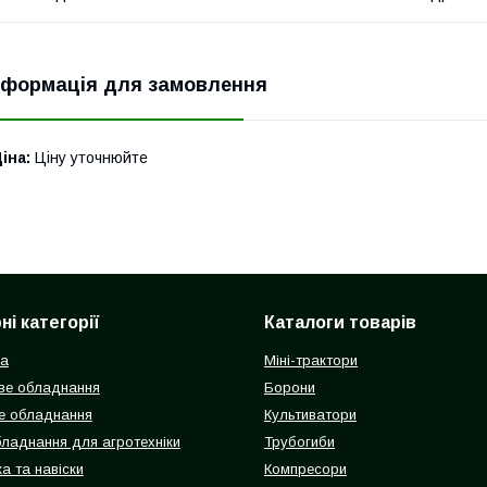
нформація для замовлення
іна:
Ціну уточнюйте
і категорії
Каталоги товарів
ка
Міні-трактори
ве обладнання
Борони
е обладнання
Культиватори
бладнання для агротехніки
Трубогиби
а та навіски
Компресори