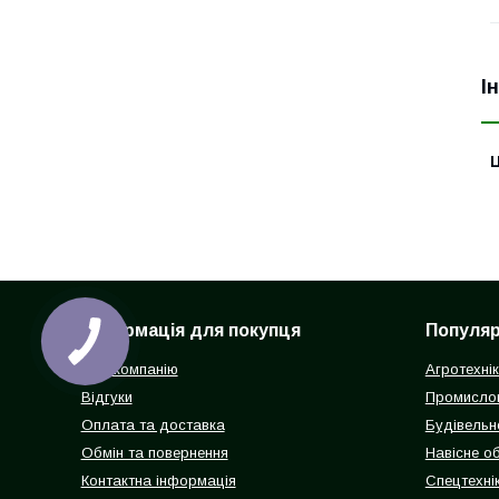
І
Ц
Інформація для покупця
Популярн
Про компанію
Агротехні
Відгуки
Промисло
Оплата та доставка
Будівельн
Обмін та повернення
Навісне о
Контактна інформація
Спецтехнік