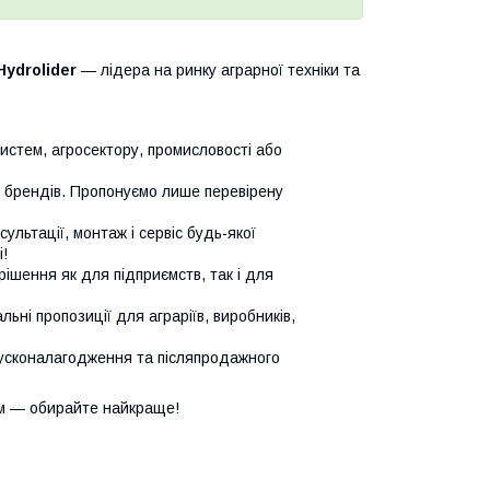
Hydrolider
— лідера на ринку аграрної техніки та
систем, агросектору, промисловості або
х брендів. Пропонуємо лише перевірену
сультації, монтаж і сервіс будь-якої
!
ішення як для підприємств, так і для
ьні пропозиції для аграріїв, виробників,
усконалагодження та післяпродажного
м — обирайте найкраще!