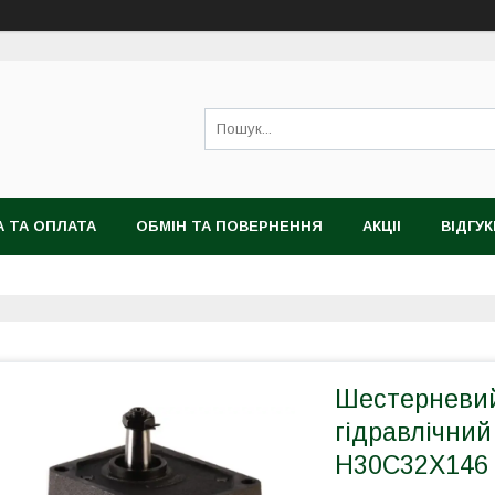
 ТА ОПЛАТА
ОБМІН ТА ПОВЕРНЕННЯ
АКЦІІ
ВІДГУК
Шестерневий
гідравлічний
H30C32X146