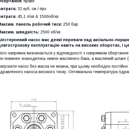
Обертання:
праве
Витрата:
32 куб. см / про
Витрата:
45,1 л/хв & 1500об/хв
аксим. панель робочий тиск:
250 бар
аксим. швидкість:
2500 об/хв
Шестерневий насос має деякі переваги над аксіально-поршн
овгострокову експлуатацію навіть на високих оборотах, і це
ого напрямок визначається у відповідності з напрямком обертання
ін повинен знаходитись нижче масляного бака, а масляний шланг (р
апускати насос без масла не можна, при цьому необхідно постійно 
ідравлічного насоса високого тиску. Оптимальна температура гідра