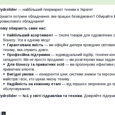
ydrolider
— найбільший гіпермаркет техніки в Україні!
укаєте потужне обладнання, яке працює безвідмовно? Обирайте
ромислового обладнання!
Чому обирають саме нас:
Найбільший асортимент
— тисячі товарів для гідравлічних 
бізнесу. Усе в одному місці!
Гарантована якість
— ми офіційні дилери провідних світови
техніку, яка служить довго.
Професійна підтримка
— індивідуальний підбір, технічні кон
складності. Ми не просто продаємо — ми розв’язуємо ваші задачі
Для бізнесу та приватних осіб
— ми пропонуємо ефективні р
приватних клієнтів.
Вигідні умови
— конкурентні ціни, системи знижок та персонал
майстрів і всіх, хто шукає якісну техніку.
Надійність на кожному етапі
— від першого звернення до п
обслуговування.
ydrolider — №1 у світі гідравліки та техніки.
Довіряйте лідера