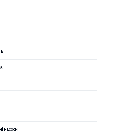
ck
на
ні насоси