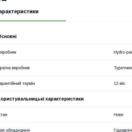
арактеристики
Основні
иробник
Hydro-pa
раїна виробник
Туреччи
арантійний термін
12 міс
Користувальницькі характеристики
Стан
Нове
ип обладнання
Гідравліч