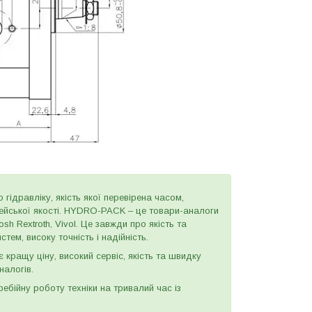
 гідравліку, якість якої перевірена часом,
пейської якості. HYDRO-PACK – це товари-аналоги
h Rextroth, Vivol. Це завжди про якість та
тем, високу точність і надійність.
є кращу ціну, високий сервіс, якість та швидку
налогів.
бійну роботу техніки на тривалий час із