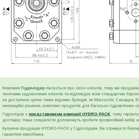
Компанія
Гідролідер
піклується про своїх клієнтів, тому ми продаємо
тисячами задоволених клієнтів та відповідає всім стандартам Євро
за доступною ціною таких відомих брендів, як Marzocchi, Casappa, Bos
інноваційні рішення, комплекс продуктів для багатьох гідравлічних сис
Гідролідер є
представником компанії HYDRO-PACK
, тому гаранту
доставку. Наші спеціалісти допоможуть зробити професійний вибір а
Купуючи продукцію HYDRO-PACK у Гідролідери, Ви отримуєте безпере
гарантією виробника.