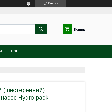
Кошик
Кошик
И
БЛОГ
 (шестеренний)
 насос Hydro-pack