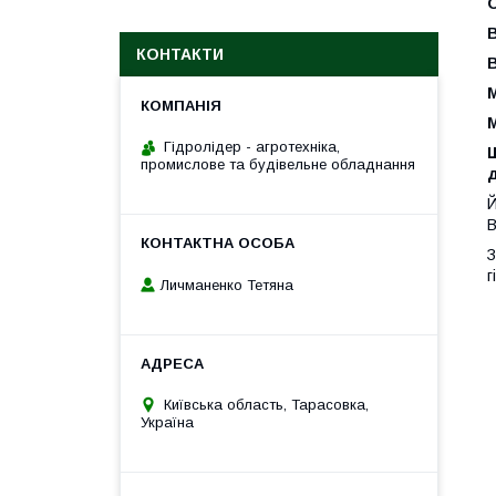
КОНТАКТИ
М
М
Гідролідер - агротехніка,
промислове та будівельне обладнання
д
Й
В
З
г
Личманенко Тетяна
Київська область, Тарасовка,
Україна