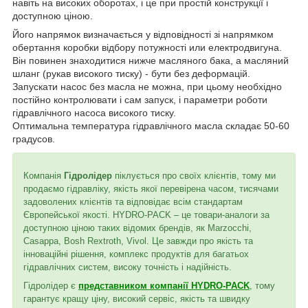
навіть на високих оборотах, і це при простій конструкції і
доступною ціною.
Його напрямок визначається у відповідності зі напрямком
обертання коробки відбору потужності или електродвигуна.
Він повинен знаходитися нижче масляного бака, а масляний
шланг (рукав високого тиску) - бути без деформацій.
Запускати насос без масла не можна, при цьому необхідно
постійно контролювати і сам запуск, і параметри роботи
гідравлічного насоса високого тиску.
Оптимальна температура гідравлічного масла складає 50-60
градусов.
Компанія
Гідролідер
піклується про своїх клієнтів, тому ми
продаємо гідравліку, якість якої перевірена часом, тисячами
задоволених клієнтів та відповідає всім стандартам
Європейської якості. HYDRO-PACK – це товари-аналоги за
доступною ціною таких відомих брендів, як Marzocchi,
Casappa, Bosh Rextroth, Vivol. Це завжди про якість та
інноваційні рішення, комплекс продуктів для багатьох
гідравлічних систем, високу точність і надійність.
Гідролідер є
представником компанії HYDRO-PACK
, тому
гарантує кращу ціну, високий сервіс, якість та швидку