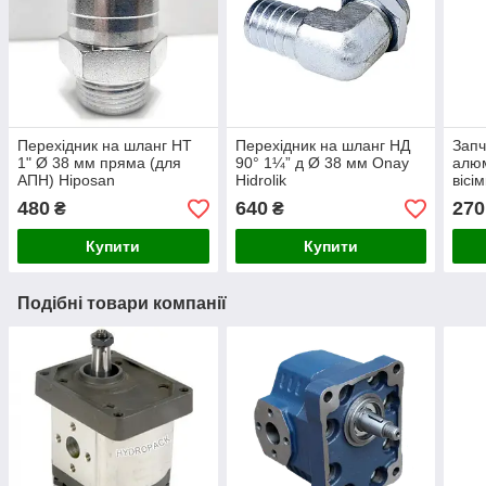
Перехідник на шланг НТ
Перехідник на шланг НД
Запч
1" Ø 38 мм пряма (для
90° 1¼” д Ø 38 мм Onay
алюм
АПН) Hiposan
Hidrolik
вісі
Maki
480
640
270
₴
₴
Купити
Купити
Подібні товари компанії