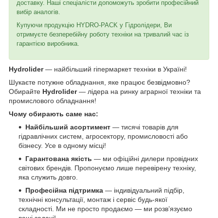
доставку. Наші спеціалісти допоможуть зробити професійний
вибір аналогів.
Купуючи продукцію HYDRO-PACK у Гідролідери, Ви
отримуєте безперебійну роботу техніки на тривалий час із
гарантією виробника.
Hydrolider
— найбільший гіпермаркет техніки в Україні!
Шукаєте потужне обладнання, яке працює безвідмовно?
Обирайте
Hydrolider
— лідера на ринку аграрної техніки та
промислового обладнання!
Чому обирають саме нас:
Найбільший асортимент
— тисячі товарів для
гідравлічних систем, агросектору, промисловості або
бізнесу. Усе в одному місці!
Гарантована якість
— ми офіційні дилери провідних
світових брендів. Пропонуємо лише перевірену техніку,
яка служить довго.
Професійна підтримка
— індивідуальний підбір,
технічні консультації, монтаж і сервіс будь-якої
складності. Ми не просто продаємо — ми розв’язуємо
ваші задачі!