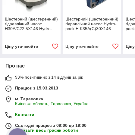
Шестерний (шестеренний)
Шестерний (шестеренний)
Шест
гідравлічний насос
гідравлічний насос Hydro-
гідр
H30A/C22.5X146 Hydro-
pack H K35A(C)30X146
pack
pack
30)
Ціну уточнюйте
Ціну уточнюйте
Цін
Про нас
93% позитивних з 14 відгуків за рік
Працює з 15.03.2013
м. Тарасовка
Київська область, Тарасовка, Україна
Контакти
Сьогодні працює з 09:00 до 19:00
Показати весь графік роботи