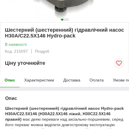
Шестерний (шестеренний) гідравлічний насос
H30A/C22.5X146 Hydro-pack
В наявності
Код: 215097
Роздріб
Ціну уточнюйте
Опис
Характеристики
Доставка
Оплата
Умови п
Опис
Шестерний (шестеренний) гідравлічний насос Нydro-pack
H30A/C22.5X146 (H30A22.5X146 лівий, H30C22.5X146
правий)
має деякі переваги над аксіально-поршневим, серед
його переваг можна виділити довгострокову експлуатацію