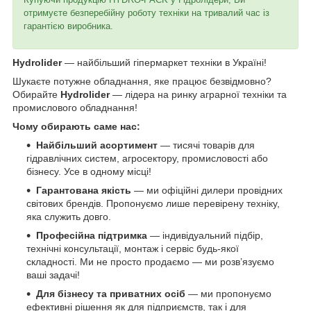
отримуєте безперебійну роботу техніки на тривалий час із
гарантією виробника.
Hydrolider
— найбільший гіпермаркет техніки в Україні!
Шукаєте потужне обладнання, яке працює безвідмовно?
Обирайте
Hydrolider
— лідера на ринку аграрної техніки та
промислового обладнання!
Чому обирають саме нас:
Найбільший асортимент
— тисячі товарів для
гідравлічних систем, агросектору, промисловості або
бізнесу. Усе в одному місці!
Гарантована якість
— ми офіційні дилери провідних
світових брендів. Пропонуємо лише перевірену техніку,
яка служить довго.
Професійна підтримка
— індивідуальний підбір,
технічні консультації, монтаж і сервіс будь-якої
складності. Ми не просто продаємо — ми розв’язуємо
ваші задачі!
Для бізнесу та приватних осіб
— ми пропонуємо
ефективні рішення як для підприємств, так і для