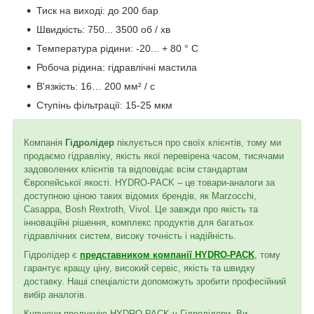
Тиск на виході: до 200 бар
Швидкість: 750... 3500 об / хв
Температура рідини: -20... + 80 ° C
Робоча рідина: гідравлічні мастила
В'язкість: 16… 200 мм² / с
Ступінь фільтрації: 15-25 мкм
Компанія
Гідролідер
піклується про своїх клієнтів, тому ми
продаємо гідравліку, якість якої перевірена часом, тисячами
задоволених клієнтів та відповідає всім стандартам
Європейської якості. HYDRO-PACK – це товари-аналоги за
доступною ціною таких відомих брендів, як Marzocchi,
Casappa, Bosh Rextroth, Vivol. Це завжди про якість та
інноваційні рішення, комплекс продуктів для багатьох
гідравлічних систем, високу точність і надійність.
Гідролідер є
представником компанії HYDRO-PACK
, тому
гарантує кращу ціну, високий сервіс, якість та швидку
доставку. Наші спеціалісти допоможуть зробити професійний
вибір аналогів.
Купуючи продукцію HYDRO-PACK у Гідролідери, Ви