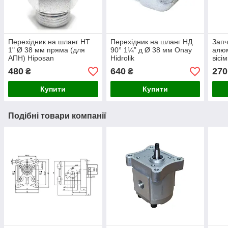
Перехідник на шланг НТ
Перехідник на шланг НД
Запч
1" Ø 38 мм пряма (для
90° 1¼” д Ø 38 мм Onay
алюм
АПН) Hiposan
Hidrolik
вісі
Maki
480
640
270
₴
₴
Купити
Купити
Подібні товари компанії