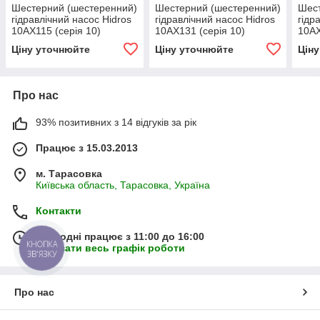
Шестерний (шестеренний)
Шестерний (шестеренний)
Шест
гідравлічний насос Hidros
гідравлічний насос Hidros
гідр
10АХ115 (серія 10)
10АХ131 (серія 10)
10АХ
Ціну уточнюйте
Ціну уточнюйте
Цін
Про нас
93% позитивних з 14 відгуків за рік
Працює з 15.03.2013
м. Тарасовка
Київська область, Тарасовка, Україна
Контакти
Сьогодні працює з 11:00 до 16:00
КНОПКА
Показати весь графік роботи
ЗВ'ЯЗКУ
Про нас