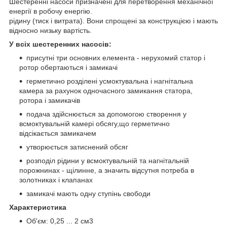
Шестеренні насоси призначені для перетворення механічної
енергії в робочу енергію.
рідину (тиск і витрата). Вони спрощені за конструкцією і мають
відносно низьку вартість.
У всіх шестеренних насосів:
присутні три основних елемента - нерухомий статор і
ротор обертаються і замикачі
герметично розділені усмоктувальна і нагнітальна
камера за рахунок одночасного замикання статора,
ротора і замикачів
подача здійснюється за допомогою створення у
всмоктувальній камері обсягу,що герметично
відсікається замикачем
утворюється затиснений обсяг
розподіл рідини у всмоктувальній та нагнітальній
порожнинах - щілинне, а значить відсутня потреба в
золотниках і клапанах
замикачі мають одну ступінь свободи
Характеристика
Об'єм: 0,25 ... 2 см3