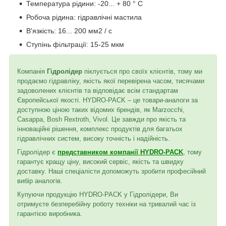
Температура рідини: -20... + 80 ° C
Робоча рідина: гідравлічні мастила
В'язкість: 16... 200 мм2 / с
Ступінь фільтрації: 15-25 мкм
Компанія
Гідролідер
піклується про своїх клієнтів, тому ми
продаємо гідравліку, якість якої перевірена часом, тисячами
задоволених клієнтів та відповідає всім стандартам
Європейської якості. HYDRO-PACK – це товари-аналоги за
доступною ціною таких відомих брендів, як Marzocchi,
Casappa, Bosh Rextroth, Vivol. Це завжди про якість та
інноваційні рішення, комплекс продуктів для багатьох
гідравлічних систем, високу точність і надійність.
Гідролідер є
представником компанії HYDRO-PACK
, тому
гарантує кращу ціну, високий сервіс, якість та швидку
доставку. Наші спеціалісти допоможуть зробити професійний
вибір аналогів.
Купуючи продукцію HYDRO-PACK у Гідролідери, Ви
отримуєте безперебійну роботу техніки на тривалий час із
гарантією виробника.