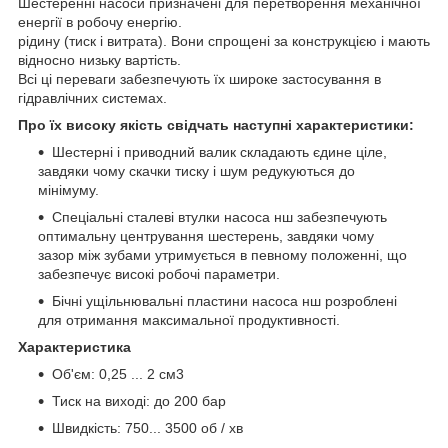
Шестеренні насоси призначені для перетворення механічної
енергії в робочу енергію.
рідину (тиск і витрата). Вони спрощені за конструкцією і мають
відносно низьку вартість.
Всі ці переваги забезпечують їх широке застосування в
гідравлічних системах.
Про їх високу якість свідчать наступні характеристики:
Шестерні і приводний валик складають єдине ціле,
завдяки чому скачки тиску і шум редукуються до
мінімуму.
Спеціальні сталеві втулки насоса нш забезпечують
оптимальну центрування шестерень, завдяки чому
зазор між зубами утримується в певному положенні, що
забезпечує високі робочі параметри.
Бічні ущільнювальні пластини насоса нш розроблені
для отримання максимальної продуктивності.
Характеристика
Об'єм: 0,25 ... 2 см3
Тиск на виході: до 200 бар
Швидкість: 750... 3500 об / хв