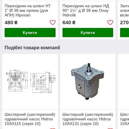
Перехідник на шланг НТ
Перехідник на шланг НД
Запч
1" Ø 38 мм пряма (для
90° 1¼” д Ø 38 мм Onay
алюм
АПН) Hiposan
Hidrolik
вісі
Maki
480
640
270
₴
₴
Купити
Купити
Подібні товари компанії
Шестерний (шестеренний)
Шестерний (шестеренний)
Шест
гідравлічний насос Hidros
гідравлічний насос Hidros
гідр
10АХ115 (серія 10)
10АХ131 (серія 10)
10АХ