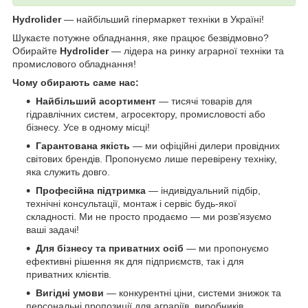
Hydrolider
— найбільший гіпермаркет техніки в Україні!
Шукаєте потужне обладнання, яке працює безвідмовно?
Обирайте
Hydrolider
— лідера на ринку аграрної техніки та
промислового обладнання!
Чому обирають саме нас:
Найбільший асортимент
— тисячі товарів для
гідравлічних систем, агросектору, промисловості або
бізнесу. Усе в одному місці!
Гарантована якість
— ми офіційні дилери провідних
світових брендів. Пропонуємо лише перевірену техніку,
яка служить довго.
Професійна підтримка
— індивідуальний підбір,
технічні консультації, монтаж і сервіс будь-якої
складності. Ми не просто продаємо — ми розв’язуємо
ваші задачі!
Для бізнесу та приватних осіб
— ми пропонуємо
ефективні рішення як для підприємств, так і для
приватних клієнтів.
Вигідні умови
— конкурентні ціни, системи знижок та
персональні пропозиції для аграріїв, виробників,