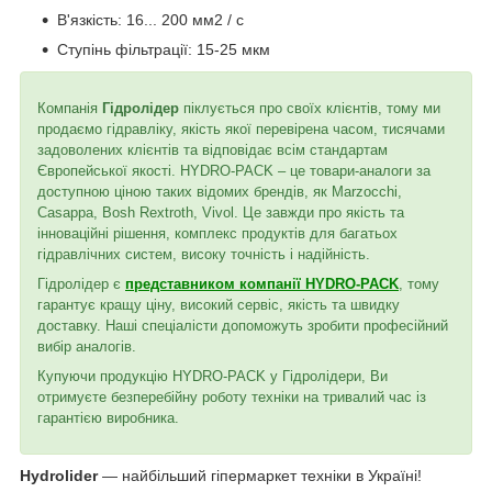
В'язкість: 16... 200 мм2 / с
Ступінь фільтрації: 15-25 мкм
Компанія
Гідролідер
піклується про своїх клієнтів, тому ми
продаємо гідравліку, якість якої перевірена часом, тисячами
задоволених клієнтів та відповідає всім стандартам
Європейської якості. HYDRO-PACK – це товари-аналоги за
доступною ціною таких відомих брендів, як Marzocchi,
Casappa, Bosh Rextroth, Vivol. Це завжди про якість та
інноваційні рішення, комплекс продуктів для багатьох
гідравлічних систем, високу точність і надійність.
Гідролідер є
представником компанії HYDRO-PACK
, тому
гарантує кращу ціну, високий сервіс, якість та швидку
доставку. Наші спеціалісти допоможуть зробити професійний
вибір аналогів.
Купуючи продукцію HYDRO-PACK у Гідролідери, Ви
отримуєте безперебійну роботу техніки на тривалий час із
гарантією виробника.
Hydrolider
— найбільший гіпермаркет техніки в Україні!