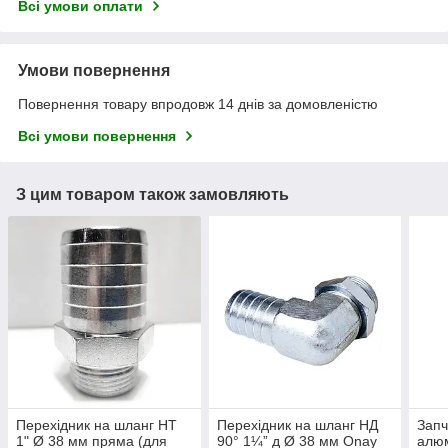
Всі умови оплати
Умови повернення
Повернення товару впродовж 14 днів за домовленістю
Всі умови повернення
З цим товаром також замовляють
Перехідник на шланг НТ
Перехідник на шланг НД
Запч
1" Ø 38 мм пряма (для
90° 1¼” д Ø 38 мм Onay
алюм