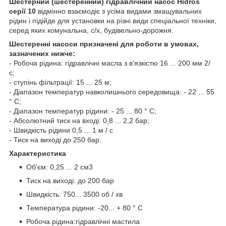
Шестерний (шестеренний) гідравлічний насос Hidros
серії 10
відмінно взаємодіє з усіма видами змащувальних
рідин і підійде для установки на різні види спеціальної техніки,
серед яких комунальна, с/х, будівельно-дорожня.
Шестеренні насоси призначені для роботи в умовах,
зазначених нижче:
- Робоча рідина: гідравлічні масла з в'язкістю 16 ... 200 мм 2/
с;
- ступінь фільтрації: 15 ... 25 м;
- Діапазон температур навколишнього середовища: - 22 ... 55
° С;
- Діапазон температур рідини: - 25 ... 80 ° С;
- Абсолютний тиск на вході: 0,8 ... 2,2 бар;
- Швидкість рідини 0,5 ... 1 м / с
- Тиск на виході до 250 бар.
Характеристика
Об'єм: 0,25 ... 2 см3
Тиск на виході: до 200 бар
Швидкість: 750... 3500 об / хв
Температура рідини: -20... + 80 ° C
Робоча рідина:гідравлічні мастила