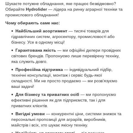
Шукаєте потужне обладнання, яке працює безвідмовно?
Обирайте
Hydrolider
— лідера на ринку аграрної техніки та
промислового обладнання!
Чому обирають саме нас:
Найбільший асортимент
— тисячі товарів для
гідравлічних систем, агросектору, промисловості або
бізнесу. Усе в одному місці!
Гарантована якість
— ми офіційні дилери провідних
світових брендів. Пропонуємо лише перевірену техніку,
яка служить довго.
Професійна підтримка
— індивідуальний підбір,
технічні консультації, монтаж і сервіс будь-якої
складності. Ми не просто продаємо — ми розв’язуємо
ваші задачі!
Для бізнесу та приватних осіб
— ми пропонуємо
ефективні рішення як для підприємств, так і для
приватних клієнтів.
Вигідні умови
— конкурентні ціни, системи знижок та
персональні пропозиції для аграріїв, виробників,
майстрів і всіх, хто шукає якісну техніку.
Надійність на кожному етапі
— від першого