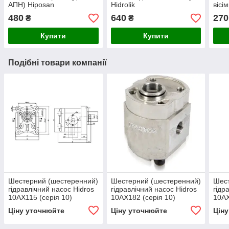
АПН) Hiposan
Hidrolik
вісі
Maki
480
640
270
₴
₴
Купити
Купити
Подібні товари компанії
Шестерний (шестеренний)
Шестерний (шестеренний)
Шест
гідравлічний насос Hidros
гідравлічний насос Hidros
гідр
10АХ115 (серія 10)
10АХ182 (серія 10)
10АХ
Ціну уточнюйте
Ціну уточнюйте
Цін